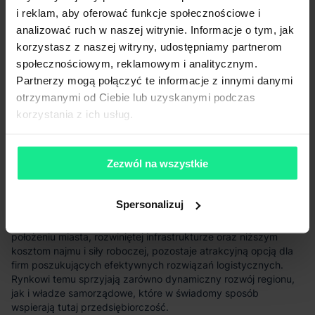
i reklam, aby oferować funkcje społecznościowe i
analizować ruch w naszej witrynie. Informacje o tym, jak
Na ceny najmu
korzystasz z naszej witryny, udostępniamy partnerom
wpływ mają m.in. niższe koszty pracy, dlatego magazyn w
społecznościowym, reklamowym i analitycznym.
Łowiczu jest godną uwagi alternatywą dla firm
Partnerzy mogą połączyć te informacje z innymi danymi
poszukujących efektywnych kosztowo rozwiązań
logistycznych.
otrzymanymi od Ciebie lub uzyskanymi podczas
korzystania z ich usług.
Zezwól na wszystkie
Spersonalizuj