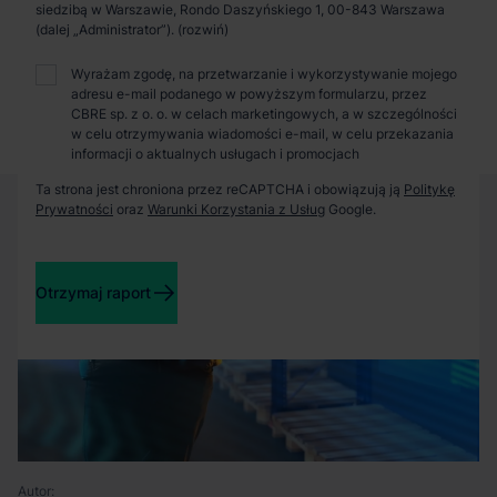
Zaprosimy Cię na spotkanie, omówimy szczegóły i
siedzibą w Warszawie, Rondo Daszyńskiego 1, 00-843 Warszawa
pokażemy inwestycje.
(dalej „Administrator”).
Wyrażam zgodę, na przetwarzanie i wykorzystywanie mojego
adresu e-mail podanego w powyższym formularzu, przez
Zamknij
CBRE sp. z o. o. w celach marketingowych, a w szczególności
w celu otrzymywania wiadomości e-mail, w celu przekazania
informacji o aktualnych usługach i promocjach
Ta strona jest chroniona przez reCAPTCHA i obowiązują ją
Politykę
Prywatności
oraz
Warunki Korzystania z Usług
Google.
Otrzymaj raport
Autor: