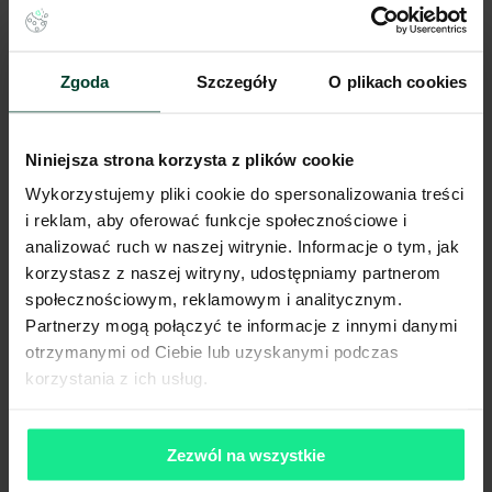
Zgoda
Szczegóły
O plikach cookies
Niniejsza strona korzysta z plików cookie
Logistyka i transport to kolejne sektory, które często
wymagają wynajmu magazynów na towary niebezpieczne.
Wykorzystujemy pliki cookie do spersonalizowania treści
i reklam, aby oferować funkcje społecznościowe i
analizować ruch w naszej witrynie. Informacje o tym, jak
korzystasz z naszej witryny, udostępniamy partnerom
społecznościowym, reklamowym i analitycznym.
Partnerzy mogą połączyć te informacje z innymi danymi
otrzymanymi od Ciebie lub uzyskanymi podczas
korzystania z ich usług.
Zezwól na wszystkie