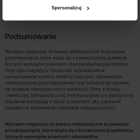
Spersonalizuj
Wynajem magazynu na towary niebezpieczne to poważne
przedsięwzięcie, które wiąże się z koniecznością spełnienia
licznych wymogów prawnych i standardów