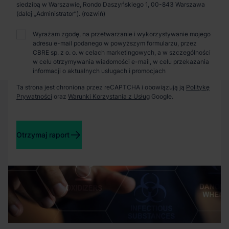
Zaprosimy Cię na spotkanie, omówimy szczegóły i
siedzibą w Warszawie, Rondo Daszyńskiego 1, 00-843 Warszawa
pokażemy inwestycje.
(dalej „Administrator”).
Wyrażam zgodę, na przetwarzanie i wykorzystywanie mojego
adresu e-mail podanego w powyższym formularzu, przez
Zamknij
CBRE sp. z o. o. w celach marketingowych, a w szczególności
w celu otrzymywania wiadomości e-mail, w celu przekazania
informacji o aktualnych usługach i promocjach
Ta strona jest chroniona przez reCAPTCHA i obowiązują ją
Politykę
Prywatności
oraz
Warunki Korzystania z Usług
Google.
Otrzymaj raport