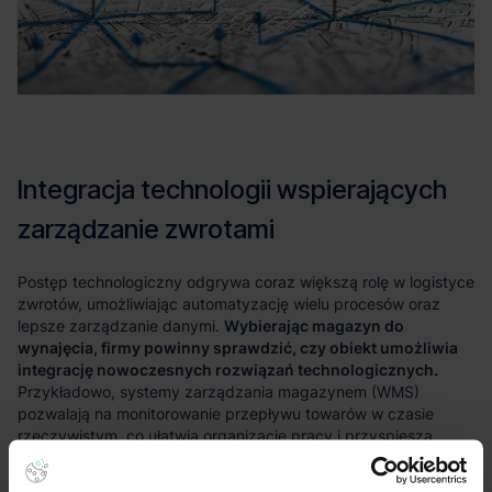
Wybierając magazyn do
wynajęcia, firmy powinny sprawdzić, czy obiekt umożliwia
integrację nowoczesnych rozwiązań technologicznych.