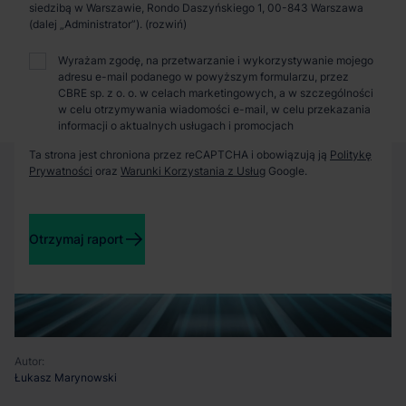
Zaprosimy Cię na spotkanie, omówimy szczegóły i
siedzibą w Warszawie, Rondo Daszyńskiego 1, 00-843 Warszawa
pokażemy inwestycje.
(dalej „Administrator”).
Wyrażam zgodę, na przetwarzanie i wykorzystywanie mojego
adresu e-mail podanego w powyższym formularzu, przez
Zamknij
CBRE sp. z o. o. w celach marketingowych, a w szczególności
w celu otrzymywania wiadomości e-mail, w celu przekazania
informacji o aktualnych usługach i promocjach
Ta strona jest chroniona przez reCAPTCHA i obowiązują ją
Politykę
Prywatności
oraz
Warunki Korzystania z Usług
Google.
Otrzymaj raport
Autor:
Łukasz Marynowski