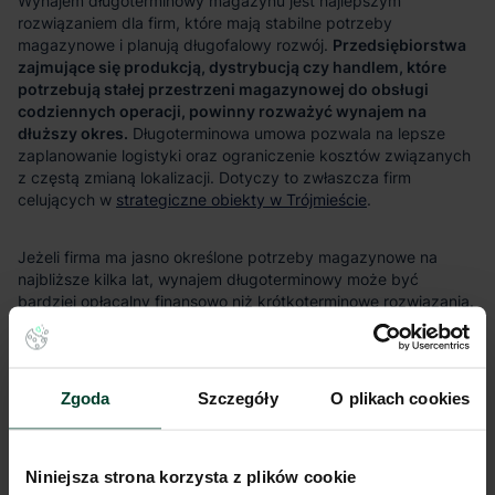
Przedsiębiorstwa
zajmujące się produkcją, dystrybucją czy handlem, które
potrzebują stałej przestrzeni magazynowej do obsługi
codziennych operacji, powinny rozważyć wynajem na
dłuższy okres.
strategiczne obiekty w Trójmieście
Stabilność, jaką oferuje długoterminowy najem, pozwala na
dostosowanie przestrzeni magazynowej do specyficznych
wymagań firmy, co jest trudniejsze w przypadku wynajmu
krótkoterminowego.
Zgoda
Szczegóły
O plikach cookies
Niniejsza strona korzysta z plików cookie