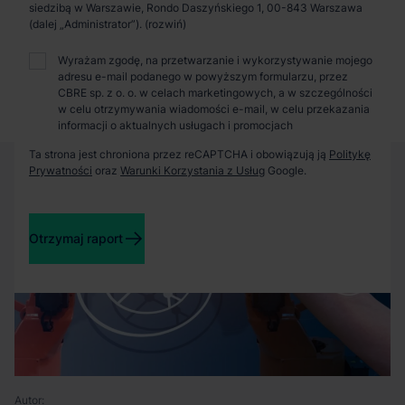
Zaprosimy Cię na spotkanie, omówimy szczegóły i
siedzibą w Warszawie, Rondo Daszyńskiego 1, 00-843 Warszawa
pokażemy inwestycje.
(dalej „Administrator”).
Wyrażam zgodę, na przetwarzanie i wykorzystywanie mojego
adresu e-mail podanego w powyższym formularzu, przez
Zamknij
CBRE sp. z o. o. w celach marketingowych, a w szczególności
w celu otrzymywania wiadomości e-mail, w celu przekazania
informacji o aktualnych usługach i promocjach
Ta strona jest chroniona przez reCAPTCHA i obowiązują ją
Politykę
Prywatności
oraz
Warunki Korzystania z Usług
Google.
Otrzymaj raport
Autor: