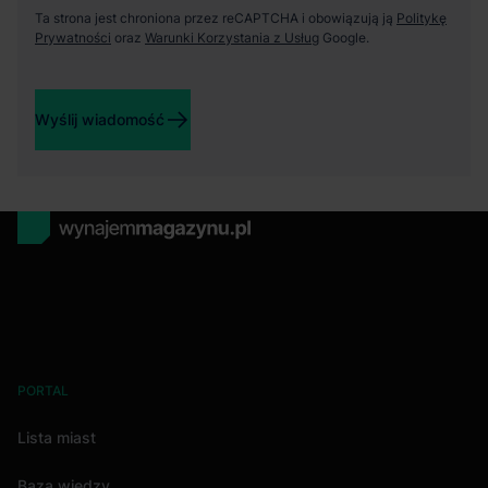
Ta strona jest chroniona przez reCAPTCHA i obowiązują ją
Politykę
Prywatności
oraz
Warunki Korzystania z Usług
Google.
Wyślij wiadomość
PORTAL
Lista miast
Baza wiedzy