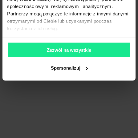
społecznościowym, reklamowym i analitycznym.
Partnerzy mogą połączyć te informacje z innymi danymi
otrzymanymi od Ciebie lub uzyskanymi podczas
korzystania z ich usług.
Zezwól na wszystkie
Spersonalizuj
Panattoni Park City Logistics Warsaw X
22 239 m²
Dostępna pow.
Warszawa, Mazowieckie
Lokalizacja
Porównaj