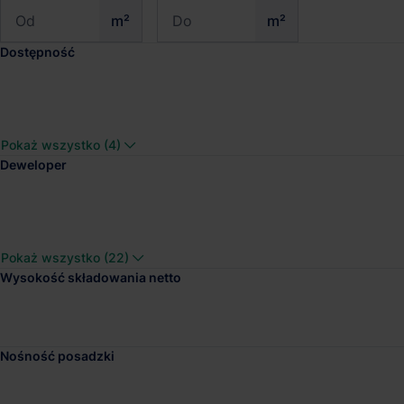
m²
m²
Dostępność
Logicor Okęcie
Pokaż wszystko (4)
Dostępna pow.
Lokalizacja
Deweloper
1 018 m²
Warszawa, Maz
Pokaż wszystko (22)
Wysokość składowania netto
LCube Logistic Park
Dostępna pow.
Lokalizacja
Nośność posadzki
31 211 m²
Mszczonów, Ma