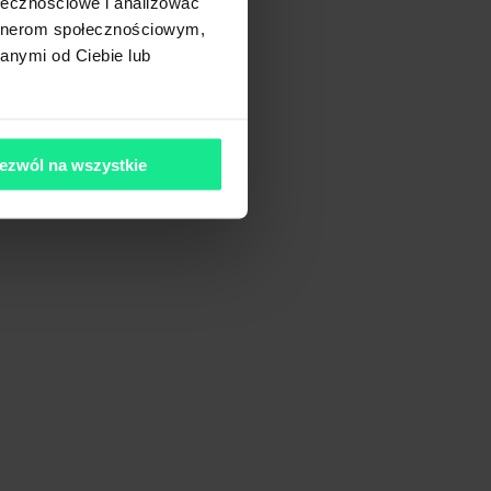
ołecznościowe i analizować
artnerom społecznościowym,
anymi od Ciebie lub
ezwól na wszystkie