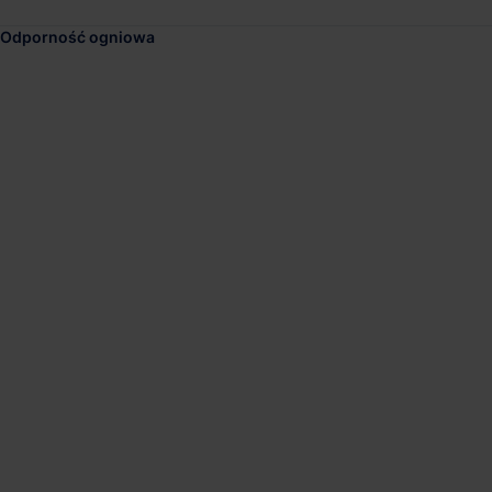
Odporność ogniowa
DHL West Warsaw Hu
Dostępna pow.
Lokalizacja
10 000 m²
Teresin, Mazowi
P3 Warsaw II
Dostępna pow.
Lokalizacja
3 400 m²
Warszawa, Maz