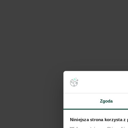
Segro Business Park
Dostępna pow.
Lokalizacja
3 910 m²
Warszawa, Maz
Panattoni Park City 
Dostępna pow.
Lokalizacja
Zgoda
3 240 m²
Warszawa, Maz
Niniejsza strona korzysta z