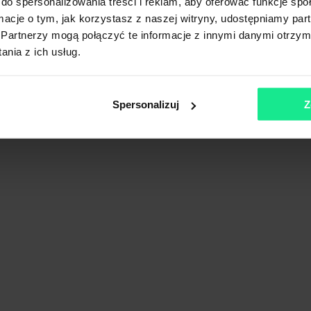
do spersonalizowania treści i reklam, aby oferować funkcje sp
ormacje o tym, jak korzystasz z naszej witryny, udostępniamy p
Partnerzy mogą połączyć te informacje z innymi danymi otrzym
nia z ich usług.
owieckie
Spersonalizuj
Z
Pokaż na mapie
Porównaj
 Mińsk Mazowiecki
ki, Mazowieckie
Pokaż na mapie
Porównaj