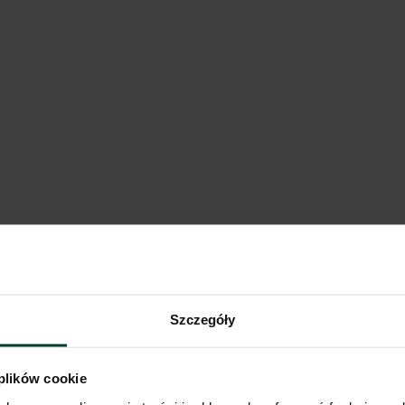
 Warsaw Żerań
owieckie
Pokaż na mapie
Porównaj
Logistics Warsaw IV
Szczegóły
owieckie
 plików cookie
Pokaż na mapie
Porównaj