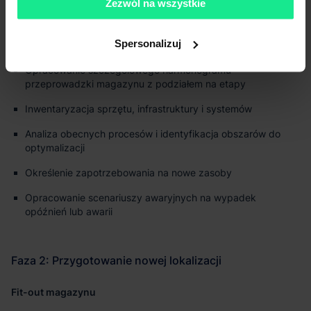
Zezwól na wszystkie
Spersonalizuj
Powołanie interdyscyplinarnego zespołu projektowego
Opracowanie szczegółowego harmonogramu
przeprowadzki magazynu z podziałem na etapy
Inwentaryzacja sprzętu, infrastruktury i systemów
Analiza obecnych procesów i identyfikacja obszarów do
optymalizacji
Określenie zapotrzebowania na nowe zasoby
Opracowanie scenariuszy awaryjnych na wypadek
opóźnień lub awarii
Fit-out magazynu