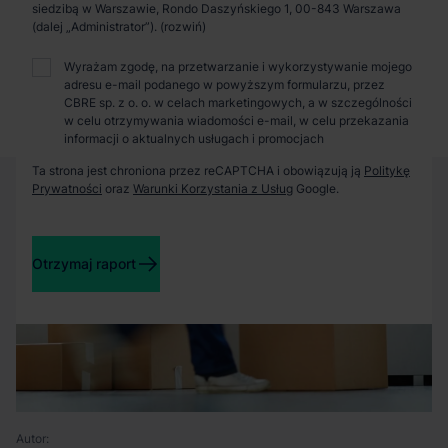
Zaprosimy Cię na spotkanie, omówimy szczegóły i
siedzibą w Warszawie, Rondo Daszyńskiego 1, 00-843 Warszawa
pokażemy inwestycje.
(dalej „Administrator”).
Wyrażam zgodę, na przetwarzanie i wykorzystywanie mojego
adresu e-mail podanego w powyższym formularzu, przez
Zamknij
CBRE sp. z o. o. w celach marketingowych, a w szczególności
w celu otrzymywania wiadomości e-mail, w celu przekazania
informacji o aktualnych usługach i promocjach
Ta strona jest chroniona przez reCAPTCHA i obowiązują ją
Politykę
Prywatności
oraz
Warunki Korzystania z Usług
Google.
Otrzymaj raport
Autor: