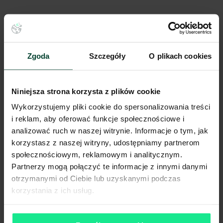
bieżąca analiza KPI
feedback od pracowników
Zgoda
Szczegóły
O plikach cookies
Niniejsza strona korzysta z plików cookie
optymalizację i wdrożenie
nowych standardów.
Wykorzystujemy pliki cookie do spersonalizowania treści
i reklam, aby oferować funkcje społecznościowe i
analizować ruch w naszej witrynie. Informacje o tym, jak
korzystasz z naszej witryny, udostępniamy partnerom
społecznościowym, reklamowym i analitycznym.
Partnerzy mogą połączyć te informacje z innymi danymi
otrzymanymi od Ciebie lub uzyskanymi podczas
korzystania z ich usług.