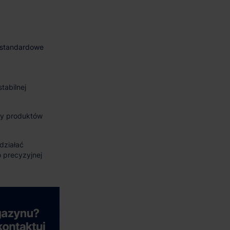
tabilnej
zy produktów
 działać
 precyzyjnej