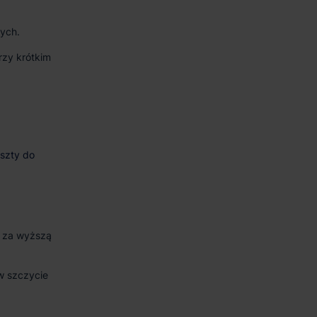
ych.
rzy krótkim
e za wyższą
w szczycie