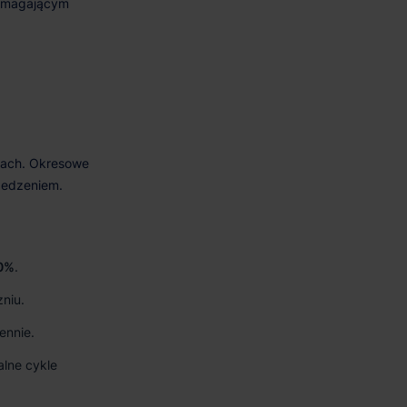
40%
.
niu.
ennie.
lne cykle