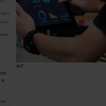
ie,
anego w
macji o
arunki