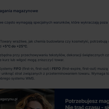
Towary wrażliwe, jak chemia budowlana czy kosmetyki, potrzebują s
od
+5°C do +25°C
.
zbędna przy przechowywaniu tekstyliów, dekoracji świątecznych c
e kurz lub wilgoć mogą zniszczyć towar.
Systemy
FIFO
(first-in, first-out) i
FEFO
(first-expire, first-out) muszą
y uniknąć strat związanych z przeterminowaniem towaru. Wymaga to
 dobrego systemu WMS.