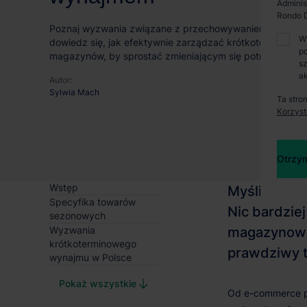
Adminis
Rondo D
Poznaj wyzwania związane z przechowywaniem towarów
W
dowiedz się, jak efektywnie zarządzać krótkoterminow
po
magazynów, by sprostać zmieniającym się potrzebom.
sz
ak
Autor:
Sylwia Mach
Ta stro
Korzyst
Otrzym
Wstęp
Specyfika towarów
sezonowych
Wyzwania
krótkoterminowego
wynajmu w Polsce
Pokaż wszystkie