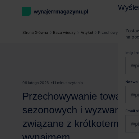
Wyśle
Zostaw
Strona Główna
Baza wiedzy
Artykuł
Przechowywanie towar
na pod
Imię i 
Nazwa 
06 lutego 2026
11 minut czytania
Przechowywanie towarów
sezonowych i wyzwania
Email 
związane z krótkotermin
wynajmem