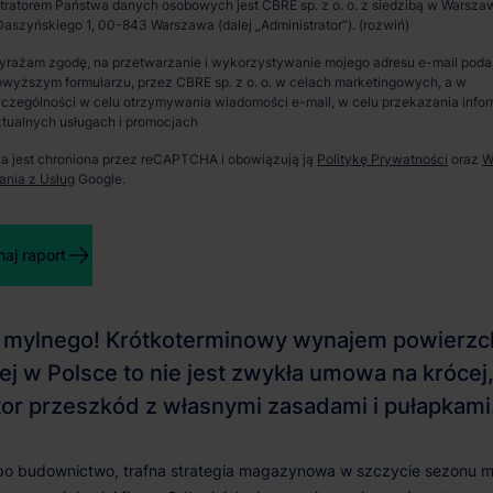
tratorem Państwa danych osobowych jest CBRE sp. z o. o. z siedzibą w Warszaw
aszyńskiego 1, 00-843 Warszawa (dalej „Administrator”).
 sezonowych i
Spotkanie i wizja lokalna
yrażam zgodę, na przetwarzanie i wykorzystywanie mojego adresu e-mail pod
ym wynajmem
wyższym formularzu, przez CBRE sp. z o. o. w celach marketingowych, a w
Zaprosimy Cię na spotkanie, omówimy szczegóły i
czególności w celu otrzymywania wiadomości e-mail, w celu przekazania infor
pokażemy inwestycje.
tualnych usługach i promocjach
na jest chroniona przez reCAPTCHA i obowiązują ją
Politykę Prywatności
oraz
W
ania z Usług
Google.
Zamknij
aj raport