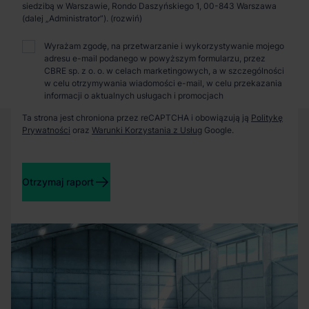
Zaprosimy Cię na spotkanie, omówimy szczegóły i
siedzibą w Warszawie, Rondo Daszyńskiego 1, 00-843 Warszawa
pokażemy inwestycje.
(dalej „Administrator”).
Wyrażam zgodę, na przetwarzanie i wykorzystywanie mojego
adresu e-mail podanego w powyższym formularzu, przez
Zamknij
CBRE sp. z o. o. w celach marketingowych, a w szczególności
w celu otrzymywania wiadomości e-mail, w celu przekazania
informacji o aktualnych usługach i promocjach
Ta strona jest chroniona przez reCAPTCHA i obowiązują ją
Politykę
Prywatności
oraz
Warunki Korzystania z Usług
Google.
Otrzymaj raport