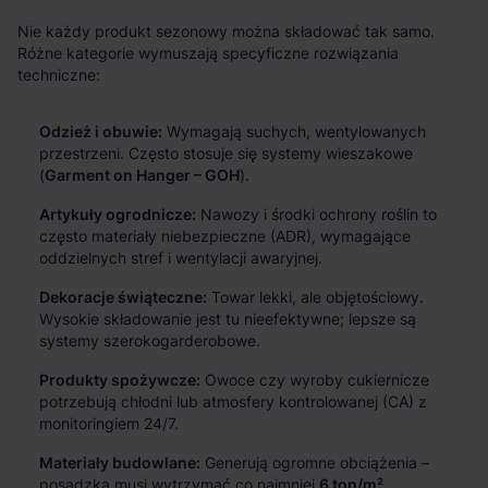
Odzież i obuwie:
Wymagają suchych, wentylowanych
przestrzeni. Często stosuje się systemy wieszakowe
(
Garment on Hanger – GOH
).
Artykuły ogrodnicze:
Nawozy i środki ochrony roślin to
często materiały niebezpieczne (ADR), wymagające
oddzielnych stref i wentylacji awaryjnej.
Dekoracje świąteczne:
Towar lekki, ale objętościowy.
Wysokie składowanie jest tu nieefektywne; lepsze są
systemy szerokogarderobowe.
Produkty spożywcze:
Owoce czy wyroby cukiernicze
potrzebują chłodni lub atmosfery kontrolowanej (CA) z
monitoringiem 24/7.
Materiały budowlane:
Generują ogromne obciążenia –
posadzka musi wytrzymać co najmniej
6 ton/m²
.