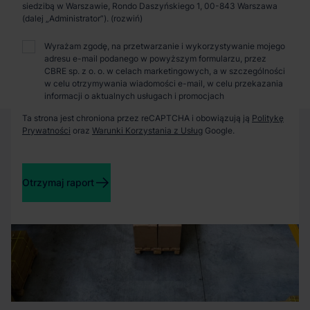
Zaprosimy Cię na spotkanie, omówimy szczegóły i
siedzibą w Warszawie, Rondo Daszyńskiego 1, 00-843 Warszawa
pokażemy inwestycje.
(dalej „Administrator”).
Wyrażam zgodę, na przetwarzanie i wykorzystywanie mojego
adresu e-mail podanego w powyższym formularzu, przez
Zamknij
CBRE sp. z o. o. w celach marketingowych, a w szczególności
w celu otrzymywania wiadomości e-mail, w celu przekazania
informacji o aktualnych usługach i promocjach
Ta strona jest chroniona przez reCAPTCHA i obowiązują ją
Politykę
Prywatności
oraz
Warunki Korzystania z Usług
Google.
Otrzymaj raport