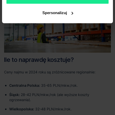
Spersonalizuj
Centralna Polska:
35-65 PLN/mkw./rok.
Śląsk:
28-42 PLN/mkw./rok (ale wyższe koszty
ogrzewania).
Wielkopolska:
32-48 PLN/mkw./rok.