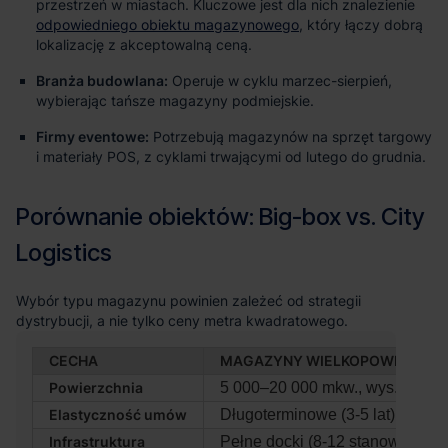
przestrzeń w miastach. Kluczowe jest dla nich znalezienie
odpowiedniego obiektu magazynowego
, który łączy dobrą
lokalizację z akceptowalną ceną.
Branża budowlana:
Operuje w cyklu marzec-sierpień,
wybierając tańsze magazyny podmiejskie.
Firmy eventowe:
Potrzebują magazynów na sprzęt targowy
i materiały POS, z cyklami trwającymi od lutego do grudnia.
CECHA
MAGAZYNY WIELKOPOWIERZCHN
Powierzchnia
5 000–20 000 mkw., wys. 10-12
Elastyczność umów
Długoterminowe (3-5 lat)
Infrastruktura
Pełne docki (8-12 stanowisk)