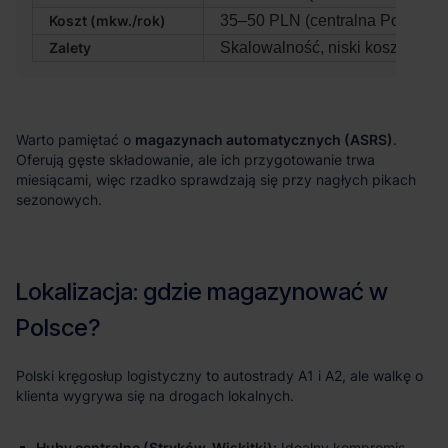
Koszt (mkw./rok)
35–50 PLN (centralna Polska)
Zalety
Skalowalność, niski koszt jedn
magazynach automatycznych (ASRS)
Huby centralne (Stryków, Wiskitki):
Idealny kompromis.