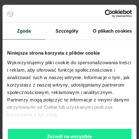
Zgoda
Szczegóły
O plikach cookies
Niniejsza strona korzysta z plików cookie
Wykorzystujemy pliki cookie do spersonalizowania treści
PARAMETR
WMS LOKALNY (ON-PREMISE)
WM
i reklam, aby oferować funkcje społecznościowe i
Wdrożenie
3-6 miesięcy
2-4
analizować ruch w naszej witrynie. Informacje o tym, jak
Płatność
Stała opłata roczna
Pay
korzystasz z naszej witryny, udostępniamy partnerom
Skalowalność
Wymaga inwestycji w sprzęt
Nat
społecznościowym, reklamowym i analitycznym.
Analityka
Często dodatkowo płatna
Wbu
Partnerzy mogą połączyć te informacje z innymi danymi
otrzymanymi od Ciebie lub uzyskanymi podczas
korzystania z ich usług.
Zezwól na wszystkie