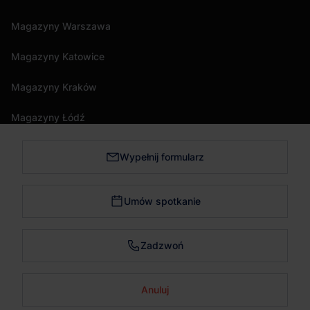
Magazyny Warszawa
Magazyny Katowice
Magazyny Kraków
Magazyny Łódź
Wypełnij formularz
Magazyny Trójmiasto
Magazyny Bydgoszcz
Umów spotkanie
Magazyny Poznań
Zadzwoń
Magazyny Wrocław
Anuluj
Skontaktuj się
© wynajemmagazynu.pl 2026. Wszystkie prawa zastrzeżone