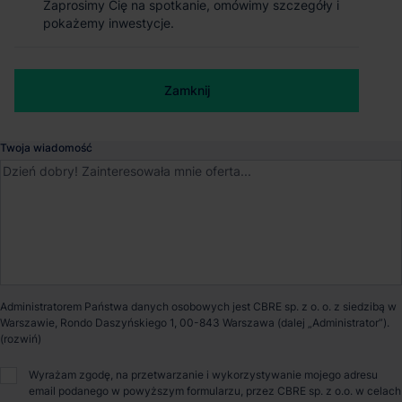
Zaprosimy Cię na spotkanie, omówimy szczegóły i
Zaprosimy Cię na spotkanie, omówimy szczegóły i
Magazyn REINO IO Bielsko-Biała Park
pokażemy inwestycje.
pokażemy inwestycje.
Bielsko-Biała
, Śląskie
Numer telefonu służbowy
Zamknij
Zamknij
Dostępna powierzchnia
8 470 m²
Twoja wiadomość
Powierzchnia parku
24 000 m²
Dostępność
Od zaraz
Certyfikat
BREEAM
Administratorem Państwa danych osobowych jest CBRE sp. z o. o. z siedzibą w
Warszawie, Rondo Daszyńskiego 1, 00-843 Warszawa (dalej „Administrator”).
Opiekun nieruchomości
Wyrażam zgodę, na przetwarzanie i wykorzystywanie mojego adresu
email podanego w powyższym formularzu, przez CBRE sp. z o.o. w celach