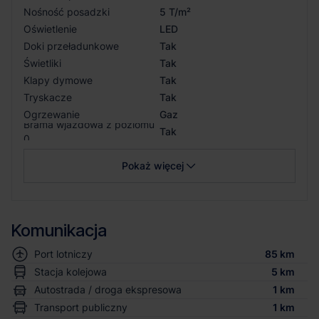
Nośność posadzki
5 T/m²
Oświetlenie
LED
Doki przeładunkowe
Tak
Świetliki
Tak
Klapy dymowe
Tak
Tryskacze
Tak
Ogrzewanie
Gaz
Brama wjazdowa z poziomu
Tak
0
Pokaż więcej
Komunikacja
Port lotniczy
85 km
Stacja kolejowa
5 km
Autostrada / droga ekspresowa
1 km
Transport publiczny
1 km