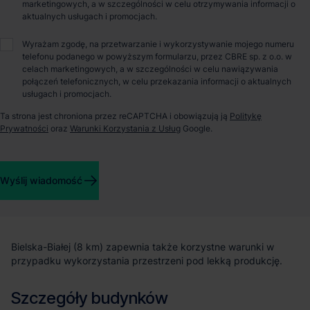
Bartosz Szlęzak
marketingowych, a w szczególności w celu otrzymywania informacji o
aktualnych usługach i promocjach.
Wyrażam zgodę, na przetwarzanie i wykorzystywanie mojego numeru
O parku
telefonu podanego w powyższym formularzu, przez CBRE sp. z o.o. w
celach marketingowych, a w szczególności w celu nawiązywania
połączeń telefonicznych, w celu przekazania informacji o aktualnych
Panattoni Park Bielsko-Biała II to nowoczesny obiekt
usługach i promocjach.
magazynowo-biurowy zlokalizowany nieopodal węzeł Bielsko-
Ta strona jest chroniona przez reCAPTCHA i obowiązują ją
Politykę
Komorowice, który stanowi miejsce skrzyżowanie
Prywatności
oraz
Warunki Korzystania z Usług
Google.
najważniejszych tras dla regionu (droga ekspresowa nr 52,
droga ekspresowa nr 1, droga krajowa nr 1 - stanowiących
część tras europejskich E462, E75). Bezpośrednio przy
obiekcie znajduje się zjazd na drogę ekspresową nr 52.
Wyślij wiadomość
Korzystne położenie względem aglomeracji śląskiej (Katowice
w odległości około 56 km) oraz Krakowa (95 km), zapewnia
dopływ wyspecjalizowanych pracowników i przyciąga wielu
międzynarodowych inwestorów. Położenie na peryferiach
Bielska-Białej (8 km) zapewnia także korzystne warunki w
przypadku wykorzystania przestrzeni pod lekką produkcję.
Szczegóły budynków