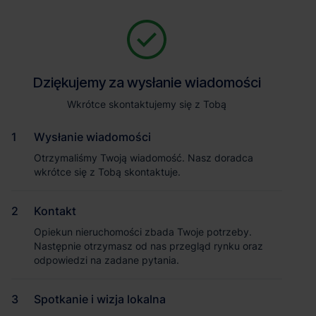
Zapytaj o szczegóły
Jesteśmy tu, żeby Ci pomóc. Niezależnie od tego, na jakim etapie
szukania magazynu jesteś, odpowiemy na Twoje pytania i
Powrót
Dziękujemy za wysłanie wiadomości
Dziękujemy za wysłanie wiadomości
pomożemy Ci wybrać najlepszą ofertę. Napisz do nas!
Zadzwoń
1
/3
Wkrótce skontaktujemy się z Tobą
Wkrótce skontaktujemy się z Tobą
Pokaż numer telefonu
Wysłanie wiadomości
Wysłanie wiadomości
Otrzymaliśmy Twoją wiadomość. Nasz doradca
Otrzymaliśmy Twoją wiadomość. Nasz doradca
wkrótce się z Tobą skontaktuje.
wkrótce się z Tobą skontaktuje.
Imię i nazwisko
Kontakt
Kontakt
Opiekun nieruchomości zbada Twoje potrzeby.
Opiekun nieruchomości zbada Twoje potrzeby.
Nazwa firmy
Następnie otrzymasz od nas przegląd rynku oraz
Następnie otrzymasz od nas przegląd rynku oraz
odpowiedzi na zadane pytania.
odpowiedzi na zadane pytania.
Spotkanie i wizja lokalna
Spotkanie i wizja lokalna
Email służbowy