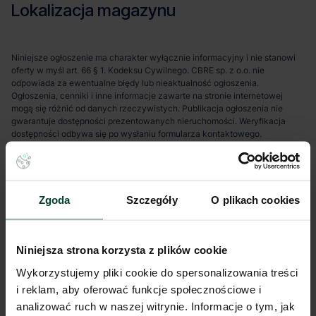
Lokalizacja magazynu
Niniejsze ogłoszenie ma charakter wyłącznie informacyjny i nie stanowi
oferty w myśl art. 66 § 1. Kodeksu Cywilnego. CBRE sp. z o.o. nie
odpowiada za ewentualne błędy lub nieaktualność ogłoszenia.
Ogłoszenia, cenniki i inne informacje zawarte na stronie internetowej
mogą się różnić od danych rzeczywistych. Publikacja ogłoszenia nie
gwarantuje dostępności prezentowanych nieruchomości. Weryfikacja
dostępności odbywa się po wysłaniu formularza kontaktowego.
Zgoda
Szczegóły
O plikach cookies
Niniejsza strona korzysta z plików cookie
Wykorzystujemy pliki cookie do spersonalizowania treści
i reklam, aby oferować funkcje społecznościowe i
analizować ruch w naszej witrynie. Informacje o tym, jak