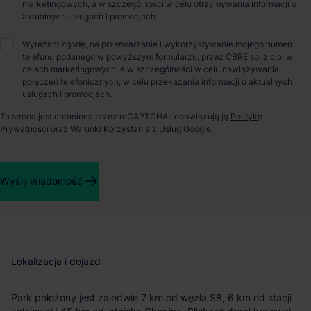
marketingowych, a w szczególności w celu otrzymywania informacji o
aktualnych usługach i promocjach.
O parku
Wyrażam zgodę, na przetwarzanie i wykorzystywanie mojego numeru
telefonu podanego w powyższym formularzu, przez CBRE sp. z o.o. w
celach marketingowych, a w szczególności w celu nawiązywania
Panattoni Park Mszczonów I – nowoczesne hale magazynowe
połączeń telefonicznych, w celu przekazania informacji o aktualnych
przy trasie S8
usługach i promocjach.
Ta strona jest chroniona przez reCAPTCHA i obowiązują ją
Politykę
Panattoni Park Mszczonów I to nowa inwestycja klasy A,
Prywatności
oraz
Warunki Korzystania z Usług
Google.
zlokalizowana w Mszczonowie, w bezpośrednim sąsiedztwie
drogi ekspresowej S8. Cały kompleks obejmuje 95 417 m²
powierzchni magazynowo-produkcyjnej, z czego obecnie
Wyślij wiadomość
dostępne jest około 95 477 m² w dwóch nowoczesnych halach
gotowych do wynajęcia. Obiekt oferuje elastyczne możliwości
adaptacji do potrzeb różnych najemców.
Lokalizacja i dojazd
Park położony jest zaledwie 7 km od węzła S8, 6 km od stacji