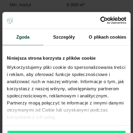
Min. moduł
5 000 m²
Certyfikat
Excellent
zgodnie z
Powierzchnia biurowa
zapotrzebowaniem
Wysokość składowania
12 m
Siatka słupów
12x22.5 m
Zgoda
Szczegóły
O plikach cookies
Nośność posadzki
5 T/m²
Oświetlenie
Tak
Doki przeładunkowe
Tak
Niniejsza strona korzysta z plików cookie
Świetliki
Tak
Wykorzystujemy pliki cookie do spersonalizowania treści
Klapy dymowe
Tak
i reklam, aby oferować funkcje społecznościowe i
Tryskacze
Tak
analizować ruch w naszej witrynie. Informacje o tym, jak
Ogrzewanie
Gaz
korzystasz z naszej witryny, udostępniamy partnerom
Brama wjazdowa z poziomu
Tak
społecznościowym, reklamowym i analitycznym.
0
Partnerzy mogą połączyć te informacje z innymi danymi
Pokaż więcej
otrzymanymi od Ciebie lub uzyskanymi podczas
korzystania z ich usług.