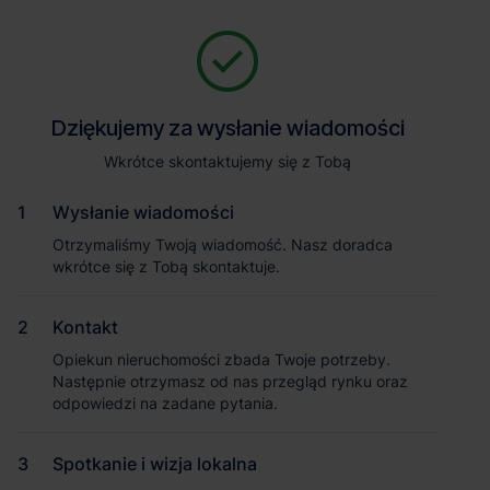
Zapytaj o szczegóły
Jesteśmy tu, żeby Ci pomóc. Niezależnie od tego, na jakim etapie
szukania magazynu jesteś, odpowiemy na Twoje pytania i
Powrót
Dziękujemy za wysłanie wiadomości
Dziękujemy za wysłanie wiadomości
pomożemy Ci wybrać najlepszą ofertę. Napisz do nas!
Zadzwoń
1
/1
Wkrótce skontaktujemy się z Tobą
Wkrótce skontaktujemy się z Tobą
Pokaż numer telefonu
Wysłanie wiadomości
Wysłanie wiadomości
Otrzymaliśmy Twoją wiadomość. Nasz doradca
Otrzymaliśmy Twoją wiadomość. Nasz doradca
wkrótce się z Tobą skontaktuje.
wkrótce się z Tobą skontaktuje.
Imię i nazwisko
Kontakt
Kontakt
Opiekun nieruchomości zbada Twoje potrzeby.
Opiekun nieruchomości zbada Twoje potrzeby.
Nazwa firmy
Następnie otrzymasz od nas przegląd rynku oraz
Następnie otrzymasz od nas przegląd rynku oraz
odpowiedzi na zadane pytania.
odpowiedzi na zadane pytania.
Spotkanie i wizja lokalna
Spotkanie i wizja lokalna
Email służbowy
Magazyn Panattoni Park Mszczonów I