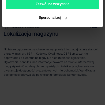
Komunikacja
Zezwól na wszystkie
Port lotniczy
45 km
Stacja kolejowa
6 km
Spersonalizuj
Autostrada / droga ekspresowa
7 km
Transport publiczny
< 1 km
Lokalizacja magazynu
Niniejsze ogłoszenie ma charakter wyłącznie informacyjny i nie stanowi
oferty w myśl art. 66 § 1. Kodeksu Cywilnego. CBRE sp. z o.o. nie
odpowiada za ewentualne błędy lub nieaktualność ogłoszenia.
Ogłoszenia, cenniki i inne informacje zawarte na stronie internetowej
mogą się różnić od danych rzeczywistych. Publikacja ogłoszenia nie
gwarantuje dostępności prezentowanych nieruchomości. Weryfikacja
dostępności odbywa się po wysłaniu formularza kontaktowego.