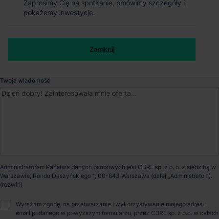
Zaprosimy Cię na spotkanie, omówimy szczegóły i
Zaprosimy Cię na spotkanie, omówimy szczegóły i
pokażemy inwestycje.
pokażemy inwestycje.
Mszczonów
, Mazowieckie
Numer telefonu służbowy
Dostępna powierzchnia
95 477 m²
Zamknij
Zamknij
Powierzchnia parku
95 417 m²
Twoja wiadomość
Dostępność
Od zaraz
Certyfikat
BREEAM
Opiekun nieruchomości
Administratorem Państwa danych osobowych jest CBRE sp. z o. o. z siedzibą w
Warszawie, Rondo Daszyńskiego 1, 00-843 Warszawa (dalej „Administrator”).
Wyrażam zgodę, na przetwarzanie i wykorzystywanie mojego adresu
Maciej Gierak
email podanego w powyższym formularzu, przez CBRE sp. z o.o. w celach