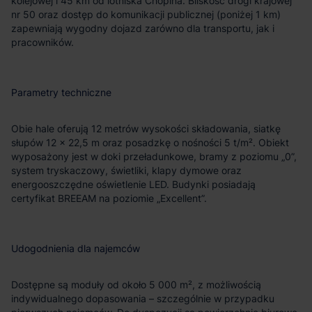
kolejowej i 45 km od lotniska Chopina. Bliskość drogi krajowej
nr 50 oraz dostęp do komunikacji publicznej (poniżej 1 km)
zapewniają wygodny dojazd zarówno dla transportu, jak i
pracowników.
Parametry techniczne
Obie hale oferują 12 metrów wysokości składowania, siatkę
słupów 12 × 22,5 m oraz posadzkę o nośności 5 t/m². Obiekt
wyposażony jest w doki przeładunkowe, bramy z poziomu „0”,
system tryskaczowy, świetliki, klapy dymowe oraz
energooszczędne oświetlenie LED. Budynki posiadają
certyfikat BREEAM na poziomie „Excellent”.
Udogodnienia dla najemców
Dostępne są moduły od około 5 000 m², z możliwością
indywidualnego dopasowania – szczególnie w przypadku