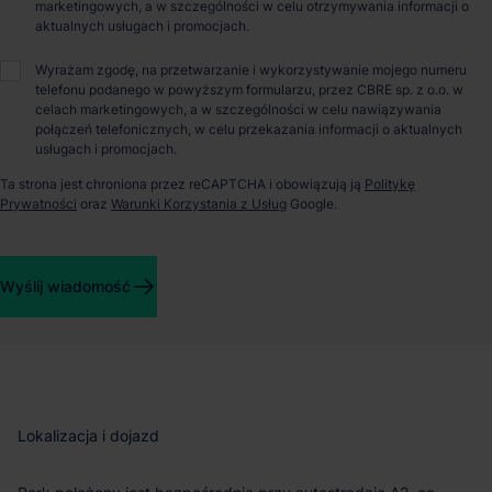
marketingowych, a w szczególności w celu otrzymywania informacji o
aktualnych usługach i promocjach.
O parku
Wyrażam zgodę, na przetwarzanie i wykorzystywanie mojego numeru
telefonu podanego w powyższym formularzu, przez CBRE sp. z o.o. w
celach marketingowych, a w szczególności w celu nawiązywania
Panattoni Park Grodzisk VII – nowoczesne hale magazynowe
połączeń telefonicznych, w celu przekazania informacji o aktualnych
przy autostradzie A2
usługach i promocjach.
Ta strona jest chroniona przez reCAPTCHA i obowiązują ją
Politykę
Panattoni Park Grodzisk VII to nowoczesny kompleks
Prywatności
oraz
Warunki Korzystania z Usług
Google.
logistyczny klasy A, zlokalizowany w miejscowości Kłudno, na
obrzeżach Grodziska Mazowieckiego. Cały park składa się z
dwóch hal o łącznej powierzchni 77 690 m², z czego obecnie
Wyślij wiadomość
dostępna jest pełna powierzchnia – obie hale są w fazie
planowania i gotowe do komercjalizacji. Obiekt oferuje
elastyczne możliwości adaptacji do potrzeb przyszłych
najemców.
Lokalizacja i dojazd