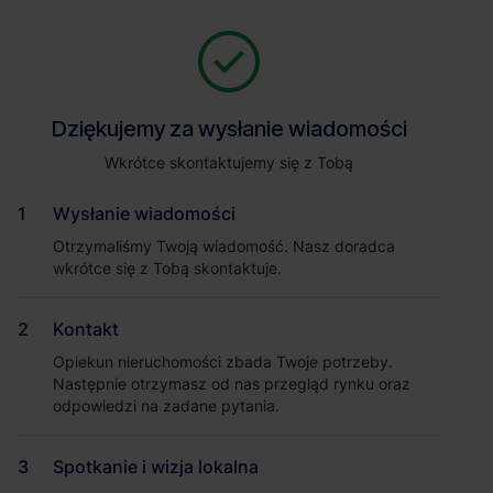
Zapytaj o szczegóły
Jesteśmy tu, żeby Ci pomóc. Niezależnie od tego, na jakim etapie
szukania magazynu jesteś, odpowiemy na Twoje pytania i
Powrót
Dziękujemy za wysłanie wiadomości
Dziękujemy za wysłanie wiadomości
pomożemy Ci wybrać najlepszą ofertę. Napisz do nas!
Zadzwoń
1
/1
Wkrótce skontaktujemy się z Tobą
Wkrótce skontaktujemy się z Tobą
Pokaż numer telefonu
Wysłanie wiadomości
Wysłanie wiadomości
Otrzymaliśmy Twoją wiadomość. Nasz doradca
Otrzymaliśmy Twoją wiadomość. Nasz doradca
wkrótce się z Tobą skontaktuje.
wkrótce się z Tobą skontaktuje.
Imię i nazwisko
Kontakt
Kontakt
Opiekun nieruchomości zbada Twoje potrzeby.
Opiekun nieruchomości zbada Twoje potrzeby.
Nazwa firmy
Następnie otrzymasz od nas przegląd rynku oraz
Następnie otrzymasz od nas przegląd rynku oraz
odpowiedzi na zadane pytania.
odpowiedzi na zadane pytania.
Spotkanie i wizja lokalna
Spotkanie i wizja lokalna
Email służbowy
Magazyn Panattoni Park Grodzisk VII