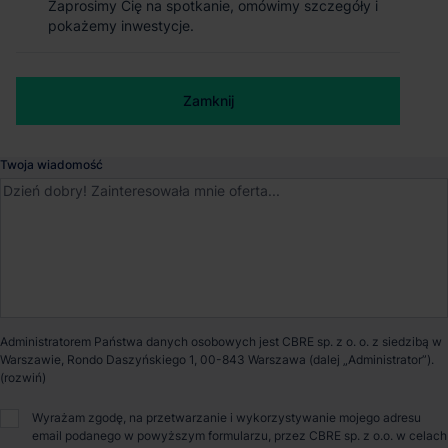
Zaprosimy Cię na spotkanie, omówimy szczegóły i
Zaprosimy Cię na spotkanie, omówimy szczegóły i
pokażemy inwestycje.
pokażemy inwestycje.
Grodzisk Mazowiecki
, Mazowieckie
Numer telefonu służbowy
Dostępna powierzchnia
77 670 m²
Zamknij
Zamknij
Powierzchnia parku
77 670 m²
Twoja wiadomość
Dostępność
Od zaraz
Certyfikat
BREEAM
Opiekun nieruchomości
Administratorem Państwa danych osobowych jest CBRE sp. z o. o. z siedzibą w
Warszawie, Rondo Daszyńskiego 1, 00-843 Warszawa (dalej „Administrator”).
Wyrażam zgodę, na przetwarzanie i wykorzystywanie mojego adresu
Patryk Romanowski
email podanego w powyższym formularzu, przez CBRE sp. z o.o. w celach