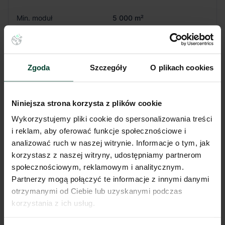
Min. moduł
5 000 m²
Certyfikat
Excellent
zgodnie z
Powierzchnia biurowa
zapotrzebowaniem
Wysokość składowania
12 m
Zgoda
Szczegóły
O plikach cookies
Siatka słupów
12x22.5 m
Nośność posadzki
7 T/m²
Oświetlenie
Tak
Niniejsza strona korzysta z plików cookie
Doki przeładunkowe
Tak
Wykorzystujemy pliki cookie do spersonalizowania treści
Świetliki
Tak
i reklam, aby oferować funkcje społecznościowe i
Klapy dymowe
Tak
analizować ruch w naszej witrynie. Informacje o tym, jak
Tryskacze
Tak
korzystasz z naszej witryny, udostępniamy partnerom
Ogrzewanie
Gaz
Brama wjazdowa z poziomu
społecznościowym, reklamowym i analitycznym.
Tak
0
Partnerzy mogą połączyć te informacje z innymi danymi
otrzymanymi od Ciebie lub uzyskanymi podczas
Pokaż więcej
korzystania z ich usług.