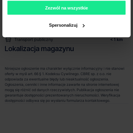
Komunikacja
Zezwól na wszystkie
Port lotniczy
31 km
Stacja kolejowa
8 km
Spersonalizuj
Autostrada / droga ekspresowa
2 km
Transport publiczny
< 1 km
Lokalizacja magazynu
Niniejsze ogłoszenie ma charakter wyłącznie informacyjny i nie stanowi
oferty w myśl art. 66 § 1. Kodeksu Cywilnego. CBRE sp. z o.o. nie
odpowiada za ewentualne błędy lub nieaktualność ogłoszenia.
Ogłoszenia, cenniki i inne informacje zawarte na stronie internetowej
mogą się różnić od danych rzeczywistych. Publikacja ogłoszenia nie
gwarantuje dostępności prezentowanych nieruchomości. Weryfikacja
dostępności odbywa się po wysłaniu formularza kontaktowego.