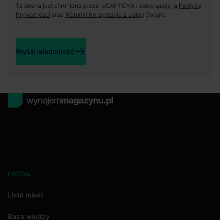
Ta strona jest chroniona przez reCAPTCHA i obowiązują ją
Politykę
Prywatności
oraz
Warunki Korzystania z Usług
Google.
Wyślij wiadomość
PORTAL
Lista miast
Baza wiedzy