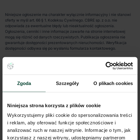
Niniejsze ogłoszenie ma charakter wyłącznie informacyjny i nie stanowi
oferty w myśl art. 66 § 1. Kodeksu Cywilnego. CBRE sp. z o.o. nie
odpowiada za ewentualne błędy lub nieaktualność ogłoszenia.
Ogłoszenia, cenniki i inne informacje zawarte na stronie internetowej
mogą się różnić od danych rzeczywistych. Publikacja ogłoszenia nie
gwarantuje dostępności prezentowanych nieruchomości. Weryfikacja
dostępności odbywa się po wysłaniu formularza kontaktowego.
Zgoda
Szczegóły
O plikach cookies
Niniejsza strona korzysta z plików cookie
Wykorzystujemy pliki cookie do spersonalizowania treści
i reklam, aby oferować funkcje społecznościowe i
analizować ruch w naszej witrynie. Informacje o tym, jak
korzystasz z naszej witryny, udostępniamy partnerom