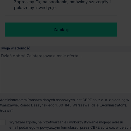
Zaprosimy Cię na spotkanie, omówimy szczegóły i
Zaprosimy Cię na spotkanie, omówimy szczegóły i
pokażemy inwestycje.
pokażemy inwestycje.
Numer telefonu służbowy
Zamknij
Zamknij
Magazyn GLP Lublin Logistics Centre
Lublin
, Lubelskie
Twoja wiadomość
Dostępna powierzchnia
33 350 m²
Powierzchnia parku
33 350 m²
Dostępność
Od zaraz
Administratorem Państwa danych osobowych jest CBRE sp. z o. o. z siedzibą w
Warszawie, Rondo Daszyńskiego 1, 00-843 Warszawa (dalej „Administrator”).
Opiekun nieruchomości
Wyrażam zgodę, na przetwarzanie i wykorzystywanie mojego adresu
email podanego w powyższym formularzu, przez CBRE sp. z o.o. w celach