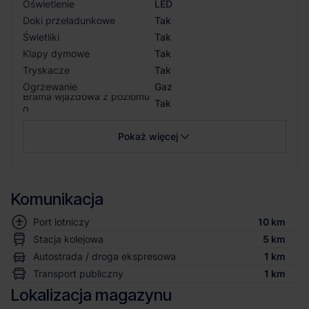
Oświetlenie
LED
Doki przeładunkowe
Tak
Świetliki
Tak
Klapy dymowe
Tak
Tryskacze
Tak
Ogrzewanie
Gaz
Brama wjazdowa z poziomu
Tak
0
Pokaż więcej
Komunikacja
Port lotniczy
10 km
Stacja kolejowa
5 km
Autostrada / droga ekspresowa
1 km
Transport publiczny
1 km
Lokalizacja magazynu