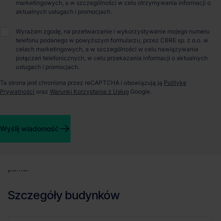
marketingowych, a w szczególności w celu otrzymywania informacji o
aktualnych usługach i promocjach.
Małgorzata Czepel
Wyrażam zgodę, na przetwarzanie i wykorzystywanie mojego numeru
telefonu podanego w powyższym formularzu, przez CBRE sp. z o.o. w
celach marketingowych, a w szczególności w celu nawiązywania
połączeń telefonicznych, w celu przekazania informacji o aktualnych
O parku
usługach i promocjach.
Ta strona jest chroniona przez reCAPTCHA i obowiązują ją
Politykę
GLP Lublin Logistics Centre to inwestycja w województwie
Prywatności
oraz
Warunki Korzystania z Usług
Google.
lubelskim o łącznej powierzchni 33 350 m kw., położona w
pobliżu drogi ekspresowej S17, lotniska w Lublinie i
przystanków komunikacji miejskiej. Do wynajęcia moduły
Wyślij wiadomość
magazynowo - produkcyjne o różnej wielkości, rozpoczynające
się od 3 500 m kw. Powierzchnia parku przeznaczona została
pod operacje logistyczne, magazynowanie czy lekką
produkcję. Centrum Lublina znajduje się zaledwie 6 km od
parku.
Szczegóły budynków