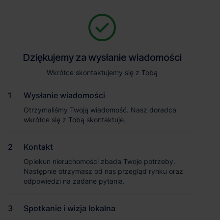
Zapytaj o szczegóły
Jesteśmy tu, żeby Ci pomóc. Niezależnie od tego, na jakim etapie
szukania magazynu jesteś, odpowiemy na Twoje pytania i
Powrót
Dziękujemy za wysłanie wiadomości
Dziękujemy za wysłanie wiadomości
pomożemy Ci wybrać najlepszą ofertę. Napisz do nas!
Zadzwoń
1
/1
Wkrótce skontaktujemy się z Tobą
Wkrótce skontaktujemy się z Tobą
Pokaż numer telefonu
Wysłanie wiadomości
Wysłanie wiadomości
Otrzymaliśmy Twoją wiadomość. Nasz doradca
Otrzymaliśmy Twoją wiadomość. Nasz doradca
wkrótce się z Tobą skontaktuje.
wkrótce się z Tobą skontaktuje.
Imię i nazwisko
Kontakt
Kontakt
Opiekun nieruchomości zbada Twoje potrzeby.
Opiekun nieruchomości zbada Twoje potrzeby.
Nazwa firmy
Następnie otrzymasz od nas przegląd rynku oraz
Następnie otrzymasz od nas przegląd rynku oraz
odpowiedzi na zadane pytania.
odpowiedzi na zadane pytania.
Spotkanie i wizja lokalna
Spotkanie i wizja lokalna
Email służbowy