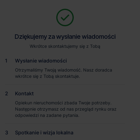
Zapytaj o szczegóły
Jesteśmy tu, żeby Ci pomóc. Niezależnie od tego, na jakim etapie
szukania magazynu jesteś, odpowiemy na Twoje pytania i
Powrót
Dziękujemy za wysłanie wiadomości
Dziękujemy za wysłanie wiadomości
pomożemy Ci wybrać najlepszą ofertę. Napisz do nas!
Zadzwoń
1
/4
Wkrótce skontaktujemy się z Tobą
Wkrótce skontaktujemy się z Tobą
Pokaż numer telefonu
Wysłanie wiadomości
Wysłanie wiadomości
Otrzymaliśmy Twoją wiadomość. Nasz doradca
Otrzymaliśmy Twoją wiadomość. Nasz doradca
wkrótce się z Tobą skontaktuje.
wkrótce się z Tobą skontaktuje.
Imię i nazwisko
Kontakt
Kontakt
Opiekun nieruchomości zbada Twoje potrzeby.
Opiekun nieruchomości zbada Twoje potrzeby.
Nazwa firmy
Następnie otrzymasz od nas przegląd rynku oraz
Następnie otrzymasz od nas przegląd rynku oraz
odpowiedzi na zadane pytania.
odpowiedzi na zadane pytania.
Spotkanie i wizja lokalna
Spotkanie i wizja lokalna
Email służbowy