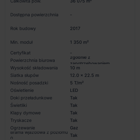
Całkowita pow.
36 075 m²
Dostępna powierzchnia
-
Rok budowy
2017
Min. moduł
1 350 m²
Certyfikat
-
zgodnie z
Powierzchnia biurowa
zapotrzebowaniem
Wysokość składowania
10 m
Siatka słupów
12.0 x 22.5 m
Nośność posadzki
5 T/m²
Oświetlenie
LED
Doki przeładunkowe
Tak
Świetliki
Tak
Klapy dymowe
Tak
Tryskacze
Tak
Ogrzewanie
Gaz
Brama wjazdowa z poziomu
Tak
0