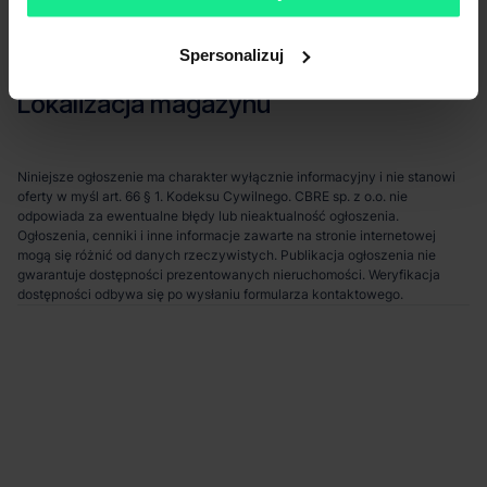
Stacja kolejowa
5 km
Autostrada / droga ekspresowa
5 km
Spersonalizuj
Transport publiczny
< 1 km
Lokalizacja magazynu
Niniejsze ogłoszenie ma charakter wyłącznie informacyjny i nie stanowi
oferty w myśl art. 66 § 1. Kodeksu Cywilnego. CBRE sp. z o.o. nie
odpowiada za ewentualne błędy lub nieaktualność ogłoszenia.
Ogłoszenia, cenniki i inne informacje zawarte na stronie internetowej
mogą się różnić od danych rzeczywistych. Publikacja ogłoszenia nie
gwarantuje dostępności prezentowanych nieruchomości. Weryfikacja
dostępności odbywa się po wysłaniu formularza kontaktowego.