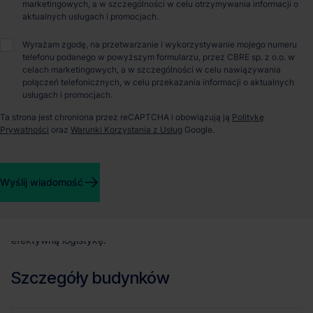
marketingowych, a w szczególności w celu otrzymywania informacji o
aktualnych usługach i promocjach.
O parku
Wyrażam zgodę, na przetwarzanie i wykorzystywanie mojego numeru
telefonu podanego w powyższym formularzu, przez CBRE sp. z o.o. w
Accolade Funds Park Lublin znajduje się w pobliżu węzła
celach marketingowych, a w szczególności w celu nawiązywania
obwodnicy miasta, w specjalnej strefie ekonomicznej oraz
połączeń telefonicznych, w celu przekazania informacji o aktualnych
dysponuje jedyną powierzchnią magazynową klasy A w tym
usługach i promocjach.
rejonie. Accolade Funds Park Lublin to projekt 3 hal
magazynowych klasy A liczących łącznie ok. 71 361 m2
Ta strona jest chroniona przez reCAPTCHA i obowiązują ją
Politykę
powierzchni. Park oferuje najwyższą jakość rozwiązań i
Prywatności
oraz
Warunki Korzystania z Usług
Google.
dostosowany jest do potrzeb klientów z różnych branż.
Dodatkowo położenie w sąsiedztwie międzynarodowego portu
lotniczego, terminala kolejowego oraz w niedużej odległości od
Wyślij wiadomość
wschodniej granicy Unii Europejskiej stwarza optymalne
warunki dla dystrybucji krajowej i międzynarodowej. Idealna
lokalizacja centrum dystrybucyjnego jest niewątpliwie jednym z
głównych atutów parku, dzięki któremu gwarantuje on szybką i
efektywną logistykę.
Szczegóły budynków