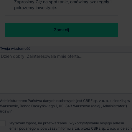
Zaprosimy Cię na spotkanie, omówimy szczegóły i
Zaprosimy Cię na spotkanie, omówimy szczegóły i
Magazyn Accolade Funds Park Lublin I
pokażemy inwestycje.
pokażemy inwestycje.
Lublin
, Lubelskie
Numer telefonu służbowy
Zamknij
Zamknij
Dostępna powierzchnia
0 m²
Twoja wiadomość
Powierzchnia parku
71 361 m²
Dostępność
Niedostępny
Opiekun nieruchomości
Administratorem Państwa danych osobowych jest CBRE sp. z o. o. z siedzibą w
Warszawie, Rondo Daszyńskiego 1, 00-843 Warszawa (dalej „Administrator”).
Małgorzata Czepel
Wyrażam zgodę, na przetwarzanie i wykorzystywanie mojego adresu
email podanego w powyższym formularzu, przez CBRE sp. z o.o. w celach