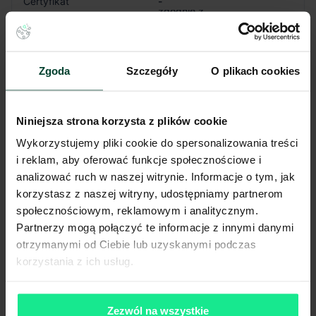
Certyfikat
-
zgodnie z
Powierzchnia biurowa
zapotrzebowaniem
Wysokość składowania
10 m
Siatka słupów
12.0 x 22.5 m
Nośność posadzki
5 T/m²
Zgoda
Szczegóły
O plikach cookies
Oświetlenie
LED
Doki przeładunkowe
Tak
Świetliki
Tak
Niniejsza strona korzysta z plików cookie
Klapy dymowe
Tak
Wykorzystujemy pliki cookie do spersonalizowania treści
Tryskacze
Tak
i reklam, aby oferować funkcje społecznościowe i
Ogrzewanie
Gaz
analizować ruch w naszej witrynie. Informacje o tym, jak
Brama wjazdowa z poziomu
Tak
korzystasz z naszej witryny, udostępniamy partnerom
0
społecznościowym, reklamowym i analitycznym.
Pokaż więcej
Partnerzy mogą połączyć te informacje z innymi danymi
otrzymanymi od Ciebie lub uzyskanymi podczas
korzystania z ich usług.
Komunikacja
Port lotniczy
11 km
Zezwól na wszystkie