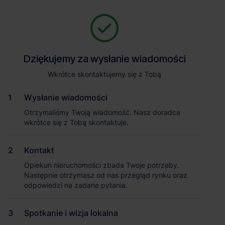
Zapytaj o szczegóły
Jesteśmy tu, żeby Ci pomóc. Niezależnie od tego, na jakim etapie
szukania magazynu jesteś, odpowiemy na Twoje pytania i
Powrót
Dziękujemy za wysłanie wiadomości
Dziękujemy za wysłanie wiadomości
pomożemy Ci wybrać najlepszą ofertę. Napisz do nas!
Zadzwoń
1
/1
Wkrótce skontaktujemy się z Tobą
Wkrótce skontaktujemy się z Tobą
Pokaż numer telefonu
Wysłanie wiadomości
Wysłanie wiadomości
Otrzymaliśmy Twoją wiadomość. Nasz doradca
Otrzymaliśmy Twoją wiadomość. Nasz doradca
wkrótce się z Tobą skontaktuje.
wkrótce się z Tobą skontaktuje.
Imię i nazwisko
Kontakt
Kontakt
Opiekun nieruchomości zbada Twoje potrzeby.
Opiekun nieruchomości zbada Twoje potrzeby.
Nazwa firmy
Następnie otrzymasz od nas przegląd rynku oraz
Następnie otrzymasz od nas przegląd rynku oraz
odpowiedzi na zadane pytania.
odpowiedzi na zadane pytania.
Spotkanie i wizja lokalna
Spotkanie i wizja lokalna
Email służbowy
Magazyn 7R City Flex Wrocław I