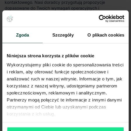
kontaktowego. Nasi doradcy przygotują propozycje
dopasowane do Twoich wymagań operacyjnych i
lokalizacyjnych.
Szczegóły budynków
Zgoda
Szczegóły
O plikach cookies
Budynek
A
Niniejsza strona korzysta z plików cookie
Wykorzystujemy pliki cookie do spersonalizowania treści
Dostępność
Niedostępny
i reklam, aby oferować funkcje społecznościowe i
analizować ruch w naszej witrynie. Informacje o tym, jak
Status budynku
Istniejący
korzystasz z naszej witryny, udostępniamy partnerom
społecznościowym, reklamowym i analitycznym.
Całkowita pow.
23 911 m²
Partnerzy mogą połączyć te informacje z innymi danymi
otrzymanymi od Ciebie lub uzyskanymi podczas
Dostępna powierzchnia
-
korzystania z ich usług.
Rok budowy
2021