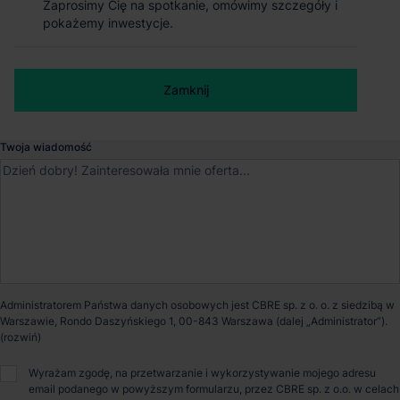
Zaprosimy Cię na spotkanie, omówimy szczegóły i
Zaprosimy Cię na spotkanie, omówimy szczegóły i
pokażemy inwestycje.
pokażemy inwestycje.
Wrocław
, Dolnośląskie
Numer telefonu służbowy
Dostępna powierzchnia
0 m²
Zamknij
Zamknij
Powierzchnia parku
23 911 m²
Twoja wiadomość
Dostępność
Niedostępny
Opiekun nieruchomości
Administratorem Państwa danych osobowych jest CBRE sp. z o. o. z siedzibą w
Warszawie, Rondo Daszyńskiego 1, 00-843 Warszawa (dalej „Administrator”).
Marcin Janik
Wyrażam zgodę, na przetwarzanie i wykorzystywanie mojego adresu
email podanego w powyższym formularzu, przez CBRE sp. z o.o. w celach