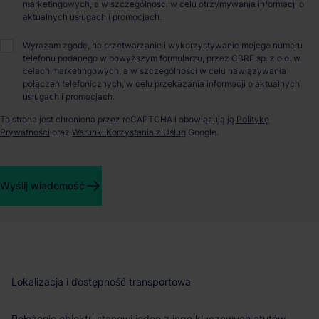
O parku
marketingowych, a w szczególności w celu otrzymywania informacji o
aktualnych usługach i promocjach.
7R City Flex Wrocław I – powierzchnia magazynowa w
Wyrażam zgodę, na przetwarzanie i wykorzystywanie mojego numeru
granicach miasta
telefonu podanego w powyższym formularzu, przez CBRE sp. z o.o. w
celach marketingowych, a w szczególności w celu nawiązywania
połączeń telefonicznych, w celu przekazania informacji o aktualnych
7R City Flex Wrocław I to
obiekt magazynowo‑logistyczny
usługach i promocjach.
zlokalizowany w obrębie Wrocławia,
oferujący przestrzeń
Ta strona jest chroniona przez reCAPTCHA i obowiązują ją
Politykę
dostosowaną do prowadzenia operacji dystrybucyjnych oraz
Prywatności
oraz
Warunki Korzystania z Usług
Google.
magazynowych. Inwestycja została zrealizowana z myślą o
firmach poszukujących obiektu z dobrym dostępem do
infrastruktury transportowej oraz komunikacji miejskiej, co
ułatwia zarówno logistykę, jak i organizację pracy zespołu.
Wyślij wiadomość
Całkowita powierzchnia parku wynosi
23 911 m²
, a budynek
został
oddany do użytkowania w 2021 roku.
Lokalizacja i dostępność transportowa
Położenie obiektu stanowi jeden z jego kluczowych atutów.