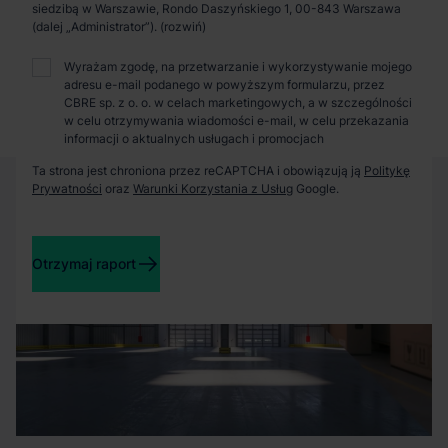
Zaprosimy Cię na spotkanie, omówimy szczegóły i
siedzibą w Warszawie, Rondo Daszyńskiego 1, 00-843 Warszawa
pokażemy inwestycje.
(dalej „Administrator”).
Wyrażam zgodę, na przetwarzanie i wykorzystywanie mojego
adresu e-mail podanego w powyższym formularzu, przez
Zamknij
CBRE sp. z o. o. w celach marketingowych, a w szczególności
w celu otrzymywania wiadomości e-mail, w celu przekazania
informacji o aktualnych usługach i promocjach
Ta strona jest chroniona przez reCAPTCHA i obowiązują ją
Politykę
Prywatności
oraz
Warunki Korzystania z Usług
Google.
Otrzymaj raport