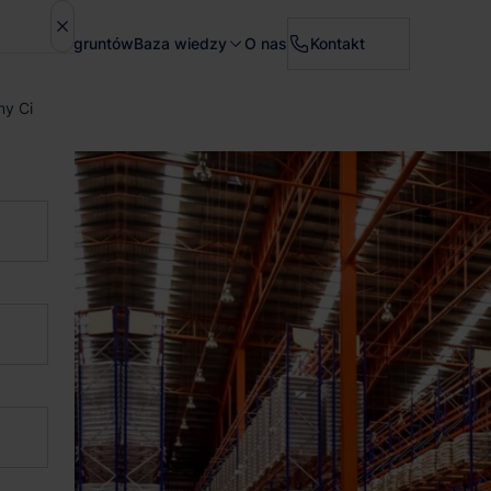
Sprzedaż gruntów
Baza wiedzy
O nas
Kontakt
my Ci
?