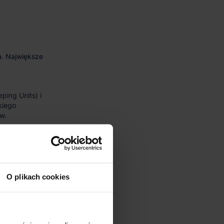
ping Units) i
kiego
w.
dużych partii
zapewniając
no komponentów
O plikach cookies
uż przy
n wysokiego
optymalizacji