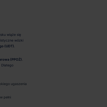
go (UDT)
arowa (PPOŻ)
bkiego ugaszenia
 pełni