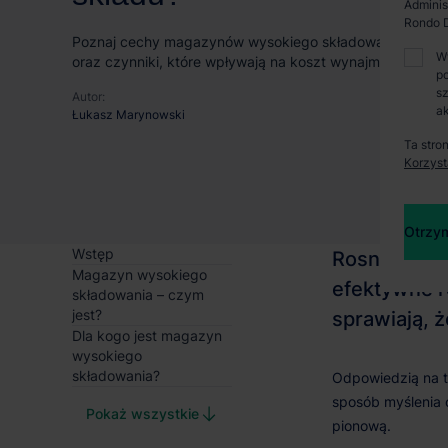
Adminis
Rondo D
Poznaj cechy magazynów wysokiego składowania, ich z
W
oraz czynniki, które wpływają na koszt wynajmu hali wys
po
sz
Autor:
ak
Łukasz Marynowski
Ta stro
Korzyst
Otrzym
Wstęp
Magazyn wysokiego
składowania – czym
jest?
Dla kogo jest magazyn
wysokiego
składowania?
Pokaż wszystkie