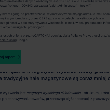
tratorem Państwa danych osobowych jest CBRE sp. z o. o. z siedzibą w Warszaw
aszyńskiego 1, 00-843 Warszawa (dalej „Administrator”).
astosowanie
Spotkanie i wizja lokalna
yrażam zgodę, na przetwarzanie i wykorzystywanie mojego adresu e-mail pod
okiego składu.
wyższym formularzu, przez CBRE sp. z o. o. w celach marketingowych, a w
Zaprosimy Cię na spotkanie, omówimy szczegóły i
czególności w celu otrzymywania wiadomości e-mail, w celu przekazania infor
pokażemy inwestycje.
tualnych usługach i promocjach
na jest chroniona przez reCAPTCHA i obowiązują ją
Politykę Prywatności
oraz
W
ania z Usług
Google.
Zamknij
aj raport
magazyn wysokiego składowania