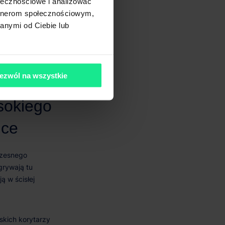
ołecznościowe i analizować
artnerom społecznościowym,
anymi od Ciebie lub
ezwól na wszystkie