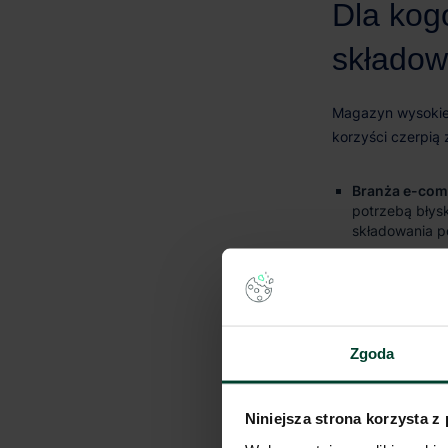
Branża e-com
potrzebą błys
składowania p
Sektor FMCG 
jednorodnych 
płynność łańc
Przedsiębior
Zgoda
do produkcji, 
zakładach.
Niniejsza strona korzysta z
Operatorzy lo
składowania j