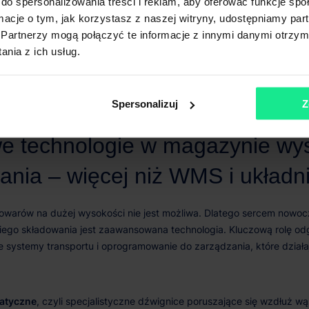
do spersonalizowania treści i reklam, aby oferować funkcje sp
yjnych w przeliczeniu na jedną paletę.
ormacje o tym, jak korzystasz z naszej witryny, udostępniamy p
Partnerzy mogą połączyć te informacje z innymi danymi otrzym
nia z ich usług.
Spersonalizuj
Z
atyczne