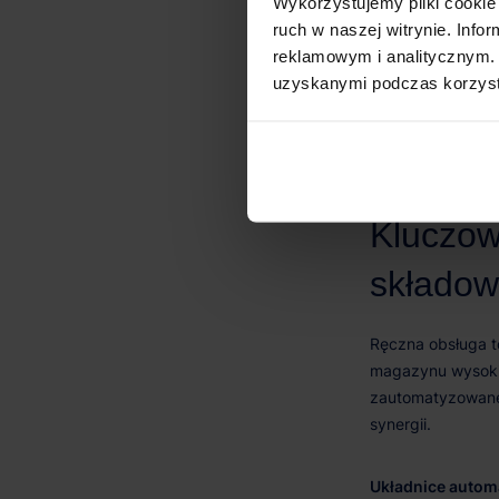
Wykorzystujemy pliki cookie 
kosztów operac
ruch w naszej witrynie. Inf
reklamowym i analitycznym. 
uzyskanymi podczas korzysta
Układnice autom