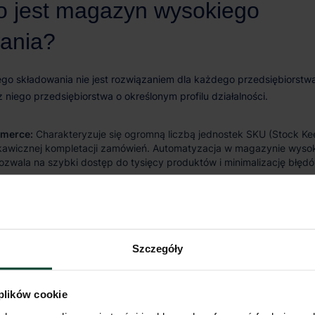
merce:
Charakteryzuje się ogromną liczbą jednostek SKU (Stock Kee
kawicznej kompletacji zamówień. Automatyzacja w magazynie wyso
ozwala na szybki dostęp do tysięcy produktów i minimalizację błędó
(dóbr szybko zbywalnych):
Wysoka rotacja towarów i składowanie 
palet idealnie wpisują się w możliwości systemów automatycznych, 
ucha dostaw.
stwa produkcyjne:
Wykorzystują te obiekty do składowania zarów
Szczegóły
jak i wyrobów gotowych, tworząc zintegrowane centra logistyczne t
 plików cookie
gistyczni (3PL):
Dla firm świadczących usługi logistyczne, magazy
est narzędziem pozwalającym oferować konkurencyjne stawki dzięki 