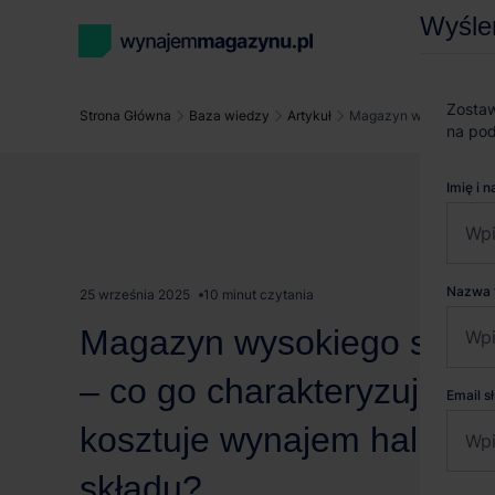
Wyśle
Zostaw
Strona Główna
Baza wiedzy
Artykuł
Magazyn wysokiego skła
na pod
Imię i 
Nazwa 
25 września 2025
10 minut czytania
Magazyn wysokiego skła
– co go charakteryzuje? Il
Email 
kosztuje wynajem hali wy
składu?