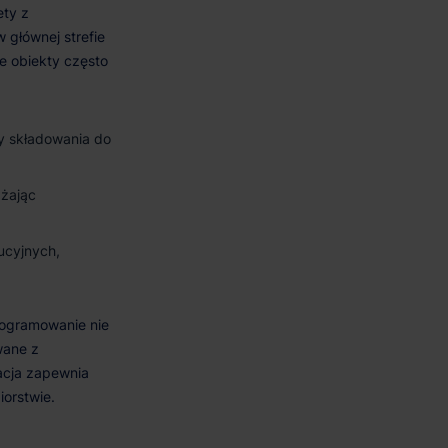
fy składowania do
ążając
ucyjnych,