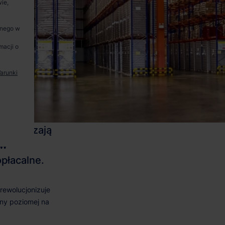
ie,
anego w
macji o
arunki