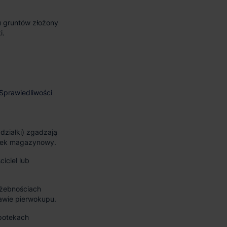
u gruntów złożony
i.
działki) zgadzają
dynek magazynowy.
iciel lub
łużebnościach
awie pierwokupu.
ipotekach