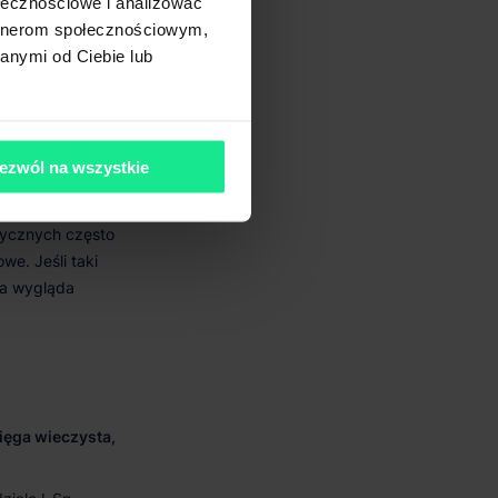
ołecznościowe i analizować
artnerom społecznościowym,
eczysta.
anymi od Ciebie lub
ziale I-O księgi
ezwól na wszystkie
ięga wieczysta,