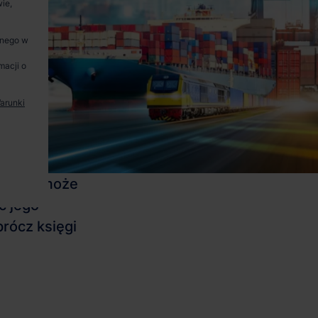
ie,
anego w
macji o
arunki