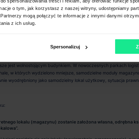
do spersonalizowania treści i reklam, aby oferować funkcje sp
ormacje o tym, jak korzystasz z naszej witryny, udostępniamy p
udynku magazynowego może być prowadzona odrębna księga wi
Partnerzy mogą połączyć te informacje z innymi danymi otrzym
k informacja o budynku jako odrębnej nieruchomości jest wpisana w d
nia z ich usług.
owadzonej dla prawa użytkowania wieczystego gruntu.
Spersonalizuj
Z
retnego lokalu (magazynu) zostanie założona własna, odrębna ks
okalowa”.