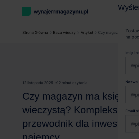
Wyśle
Zostaw
Strona Główna
Baza wiedzy
Artykuł
Czy magazyn ma księgę
na pod
Imię i 
Nazwa 
12 listopada 2025
12 minut czytania
Czy magazyn ma księgę
wieczystą? Kompleksowy
Email 
przewodnik dla inwestora 
najemcy