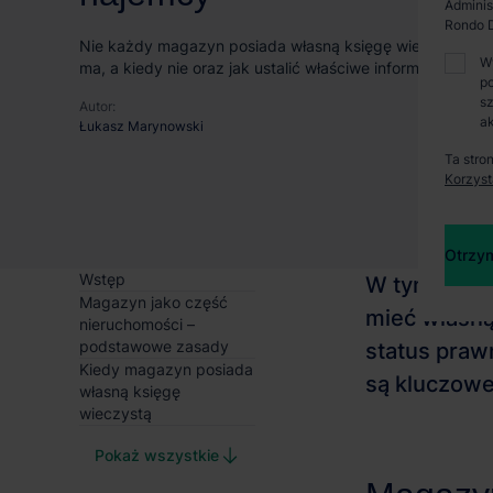
Adminis
Rondo D
Nie każdy magazyn posiada własną księgę wieczystą. Sp
W
ma, a kiedy nie oraz jak ustalić właściwe informacje praw
po
sz
Autor:
ak
Łukasz Marynowski
Ta stro
Korzyst
Otrzym
Wstęp
Magazyn jako część
nieruchomości –
podstawowe zasady
Kiedy magazyn posiada
własną księgę
wieczystą
Pokaż wszystkie