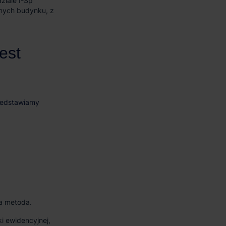
dziale I-Sp
lnych budynku, z
ia metoda.
ki ewidencyjnej,