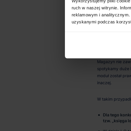
Wykorzystujemy pliki cookie 
ruch w naszej witrynie. Inf
Dla samego b
reklamowym i analitycznym. 
Częściej jedna
uzyskanymi podczas korzysta
wieczystej pr
Dla tego konk
tzw. „księga l