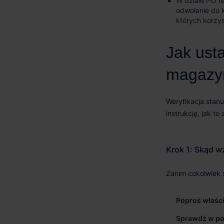
W dziale I-O t
odwołanie do k
których korzys
Poproś właśc
Sprawdź w por