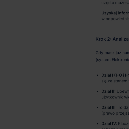
często możesz
Uzyskaj infor
w odpowiednim
Dział I (I-O i I
się ze stanem
Dział II:
Upewnij
użytkownik wi
Dział III:
To dzi
(prawo przeja
Dział IV:
Kluczo