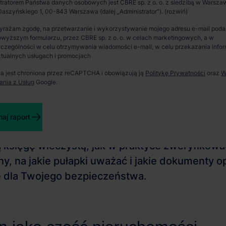
tratorem Państwa danych osobowych jest CBRE sp. z o. o. z siedzibą w Warszaw
aszyńskiego 1, 00-843 Warszawa (dalej „Administrator”).
rawdź, kiedy ją
Spotkanie i wizja lokalna
yrażam zgodę, na przetwarzanie i wykorzystywanie mojego adresu e-mail pod
ne.
wyższym formularzu, przez CBRE sp. z o. o. w celach marketingowych, a w
Zaprosimy Cię na spotkanie, omówimy szczegóły i
czególności w celu otrzymywania wiadomości e-mail, w celu przekazania infor
pokażemy inwestycje.
tualnych usługach i promocjach
na jest chroniona przez reCAPTCHA i obowiązują ją
Politykę Prywatności
oraz
W
ania z Usług
Google.
Zamknij
aj raport