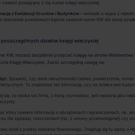
 znaleźć powiązany z nią numer księgi wieczystej.
mację z Ewidencji Gruntów i Budynków
– wniosek o wypis z rejestr
 starostwie powiatowym będzie zawierał numer KW dla danej działk
-Sp):
Sprawdź, czy dane nieruchomości (adres, powierzchnia, numer 
 faktycznym. Tu znajdziesz też informację, czy na działce jest bu
 się, że osoba lub firma, z którą rozmawiasz, jest wpisana jako właśc
eczysty.
ał, który zawiera informacje o obciążeniach i ograniczeniach, np. s
zdu dla sąsiada), roszczeniach (np. z umowy przedwstępnej) czy pr
wy dział z punktu widzenia finansowego. Znajdują się tu wpisy o h