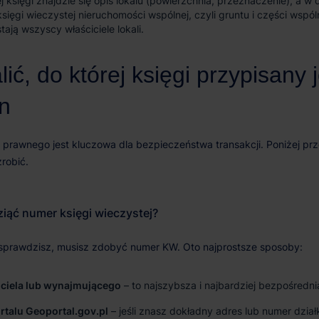
ej księgi znajdzie się opis lokalu (powierzchnia, przeznaczenie), a w 
sięgi wieczystej nieruchomości wspólnej, czyli gruntu i części wspó
tają wszyscy właściciele lokali.
iciela lub wynajmującego
– to najszybsza i najbardziej bezpośredn
talu Geoportal.gov.pl
– jeśli znasz dokładny adres lub numer dział