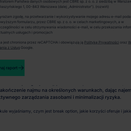
tratorem Państwa danych osobowych jest CBRE sp. z o. o. z siedzibą w Warszaw
aszyńskiego 1, 00-843 Warszawa (dalej „Administrator”).
Spotkanie i wizja lokalna
yrażam zgodę, na przetwarzanie i wykorzystywanie mojego adresu e-mail pod
wyższym formularzu, przez CBRE sp. z o. o. w celach marketingowych, a w
Zaprosimy Cię na spotkanie, omówimy szczegóły i
czególności w celu otrzymywania wiadomości e-mail, w celu przekazania infor
pokażemy inwestycje.
tualnych usługach i promocjach
na jest chroniona przez reCAPTCHA i obowiązują ją
Politykę Prywatności
oraz
W
ania z Usług
Google.
Zamknij
aj raport