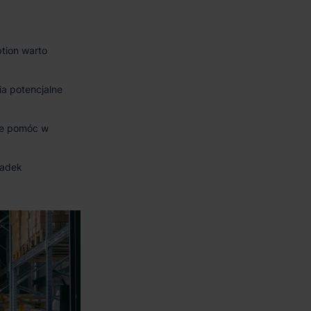
tion warto
ia potencjalne
e pomóc w
padek