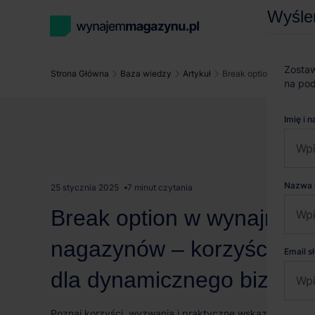
Wyśle
Zostaw
Strona Główna
Baza wiedzy
Artykuł
Break option w wynajm
na pod
Imię i 
Nazwa 
25 stycznia 2025
7 minut czytania
Break option w wynajmie
nagazynów – korzyści i ry
Email 
dla dynamicznego biznes
Poznaj korzyści, wyzwania i praktyczne wskazówki dla fi