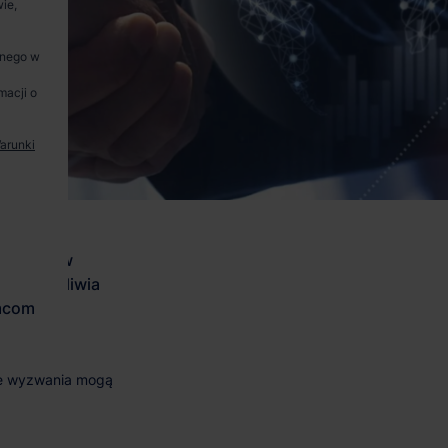
ie,
anego w
macji o
arunki