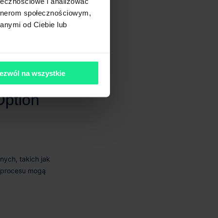
ołecznościowe i analizować
artnerom społecznościowym,
anymi od Ciebie lub
ezwól na wszystkie