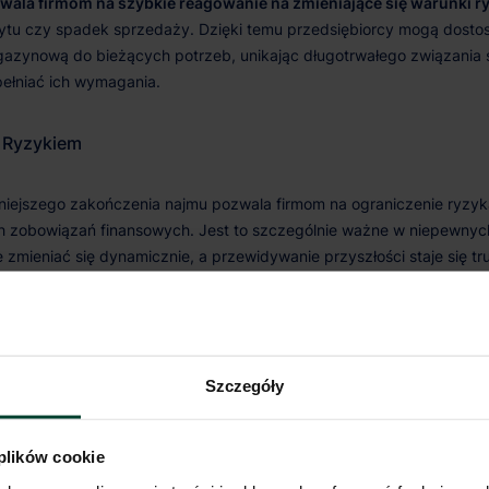
zwala firmom na szybkie reagowanie na zmieniające się warunki 
 Ryzykiem
ć Finansowa
Szczegóły
 plików cookie