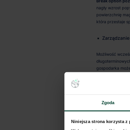
Break option po
Zarządzanie
Efektywnoś
Zgoda
Niniejsza strona korzysta z