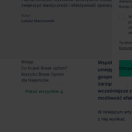
Adminis
zwiększyć elastyczność i efektywność operacyjną.
Rondo D
Autor:
W
Łukasz Marynowski
po
sz
ak
Ta stro
Korzyst
Wstęp
Co to jest Break option?
Otrzym
Korzyści Break Option
dla Najemców
Pokaż wszystkie