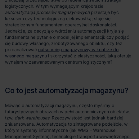
logistycznych. W tym wymagającym krajobrazie
automatyzacja procesów magazynowych
przestaje być
luksusem czy technologiczną ciekawostką; staje się
strategicznym fundamentem operacyjnej doskonałości.
Jednakże, za decyzją o wdrożeniu automatyzacji kryje się
fundamentalne pytanie o model jej implementacji: czy podjąć
się budowy własnego, zrobotyzowanego obiektu, czy też
przeanalizować
outsourcing magazynowy w kontrze do
własnego magazynu
i skorzystać z elastyczności, jaką oferuje
wynajem w zaawansowanym centrum logistycznym?
Mówiąc o automatyzacji magazynu, często myślimy o
futurystycznych obrazach w pełni autonomicznych obiektów,
tzw.
dark warehouses
. Rzeczywistość jest jednak bardziej
zniuansowana. Automatyzacja to zintegrowane podejście, w
którym systemy informatyczne (jak WMS – Warehouse
Management System), technologie transportu wewnętrznego