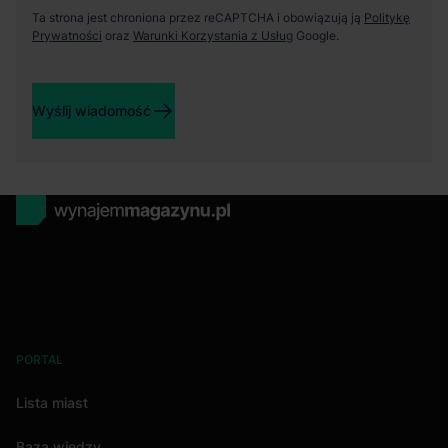
Ta strona jest chroniona przez reCAPTCHA i obowiązują ją
Politykę
Prywatności
oraz
Warunki Korzystania z Usług
Google.
Wyślij wiadomość
PORTAL
Lista miast
Baza wiedzy