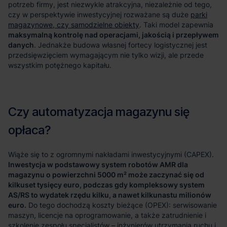
potrzeb firmy, jest niezwykle atrakcyjna, niezależnie od tego,
czy w perspektywie inwestycyjnej rozważane są duże
parki
magazynowe, czy samodzielne obiekty
. Taki model zapewnia
maksymalną kontrolę nad operacjami, jakością i przepływem
danych
. Jednakże budowa własnej fortecy logistycznej jest
przedsięwzięciem wymagającym nie tylko wizji, ale przede
wszystkim potężnego kapitału.
Wiąże się to z ogromnymi nakładami inwestycyjnymi (CAPEX).
Inwestycja w podstawowy system robotów AMR dla
magazynu o powierzchni 5000 m² może zaczynać się od
kilkuset tysięcy euro, podczas gdy kompleksowy system
AS/RS to wydatek rzędu kilku, a nawet kilkunastu milionów
euro.
Do tego dochodzą koszty bieżące (OPEX): serwisowanie
maszyn, licencje na oprogramowanie, a także zatrudnienie i
szkolenie zespołu specjalistów – inżynierów utrzymania ruchu i