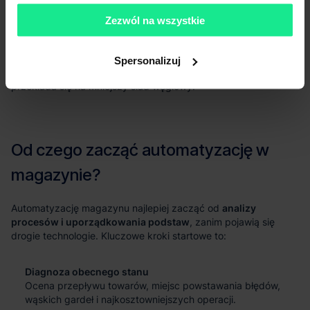
Własna inwestycja oferuje kontrolę i dopasowanie, ale za cenę
wysokich kosztów i ryzyka. Wynajem zapewnia elastyczność i
Zezwól na wszystkie
dostęp do technologii, ale wymaga zaufania do partnera. Warto
również pamiętać o aspektach zrównoważonego rozwoju
(ESG); nowoczesne, zautomatyzowane magazyny są
Spersonalizuj
projektowane z myślą o efektywności energetycznej, co
przekłada się na mniejszy ślad węglowy.
Automatyzację magazynu najlepiej zacząć od
analizy
procesów i uporządkowania podstaw
, zanim pojawią się
drogie technologie. Kluczowe kroki startowe to:
Diagnoza obecnego stanu
Ocena przepływu towarów, miejsc powstawania błędów,
wąskich gardeł i najkosztowniejszych operacji.