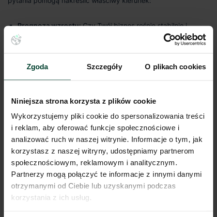
pytania pomogą nakreślić właściwy kierunek:
Prognoza wzrostu:
Czy Twój biznes rośnie stabilnie i
przewidywalnie, czy dynamicznie i skokowo?
Sezonowość:
Czy Twoja sprzedaż podlega dużym
wahaniom sezonowym?
Zgoda
Szczegóły
O plikach cookies
Dostęp do kapitału:
Czy dysponujesz znacznymi środkami
na wielomilionową inwestycję (CAPEX)?
Niniejsza strona korzysta z plików cookie
Kompetencje wewnętrzne:
Czy posiadasz w zespole
Wykorzystujemy pliki cookie do spersonalizowania treści
know-how
technologiczne do wdrożenia i utrzymania
zaawansowanych systemów?
i reklam, aby oferować funkcje społecznościowe i
analizować ruch w naszej witrynie. Informacje o tym, jak
Specyfika procesów:
Czy Twoje operacje są standardowe,
korzystasz z naszej witryny, udostępniamy partnerom
czy wymagają unikalnych, wysoce spersonalizowanych
społecznościowym, reklamowym i analitycznym.
rozwiązań?
Partnerzy mogą połączyć te informacje z innymi danymi
otrzymanymi od Ciebie lub uzyskanymi podczas
korzystania z ich usług.