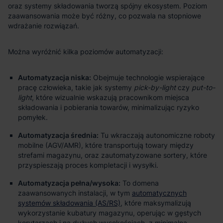
oraz systemy składowania tworzą spójny ekosystem. Poziom
zaawansowania może być różny, co pozwala na stopniowe
wdrażanie rozwiązań.
Można wyróżnić kilka poziomów automatyzacji:
Automatyzacja niska:
Obejmuje technologie wspierające
pracę człowieka, takie jak systemy
pick-by-light
czy
put-to-
light
, które wizualnie wskazują pracownikom miejsca
składowania i pobierania towarów, minimalizując ryzyko
pomyłek.
Automatyzacja średnia:
Tu wkraczają autonomiczne roboty
mobilne (AGV/AMR), które transportują towary między
strefami magazynu, oraz zautomatyzowane sortery, które
przyspieszają proces kompletacji i wysyłki.
Automatyzacja pełna/wysoka:
To domena
zaawansowanych instalacji, w tym
automatycznych
systemów składowania (AS/RS)
, które maksymalizują
wykorzystanie kubatury magazynu, operując w gęstych
korytarzach i na dużych wysokościach, z minimalną