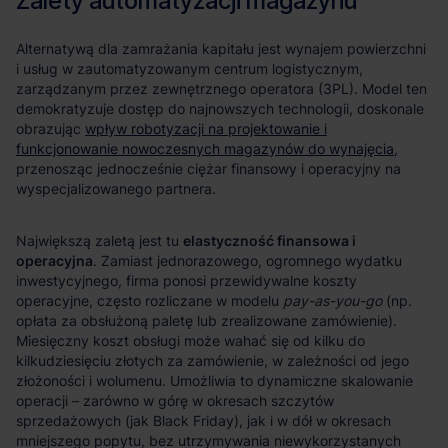
Alternatywą dla zamrażania kapitału jest wynajem powierzchni
i usług w zautomatyzowanym centrum logistycznym,
zarządzanym przez zewnętrznego operatora (3PL). Model ten
demokratyzuje dostęp do najnowszych technologii, doskonale
obrazując
wpływ robotyzacji na projektowanie i
funkcjonowanie nowoczesnych magazynów do wynajęcia
,
przenosząc jednocześnie ciężar finansowy i operacyjny na
wyspecjalizowanego partnera.
Największą zaletą jest tu
elastyczność finansowa i
operacyjna
. Zamiast jednorazowego, ogromnego wydatku
inwestycyjnego, firma ponosi przewidywalne koszty
operacyjne, często rozliczane w modelu
pay-as-you-go
(np.
opłata za obsłużoną paletę lub zrealizowane zamówienie).
Miesięczny koszt obsługi może wahać się od kilku do
kilkudziesięciu złotych za zamówienie, w zależności od jego
złożoności i wolumenu. Umożliwia to dynamiczne skalowanie
operacji – zarówno w górę w okresach szczytów
sprzedażowych (jak Black Friday), jak i w dół w okresach
mniejszego popytu, bez utrzymywania niewykorzystanych