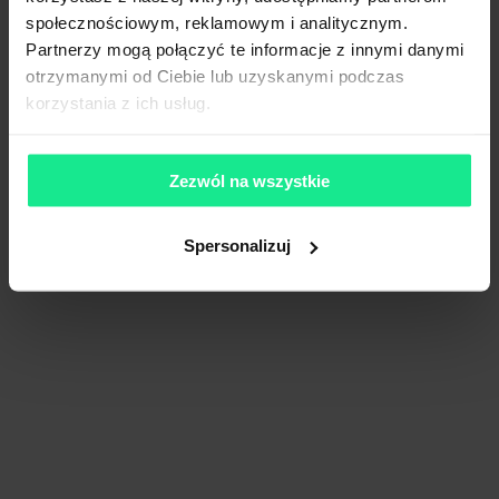
społecznościowym, reklamowym i analitycznym.
Partnerzy mogą połączyć te informacje z innymi danymi
otrzymanymi od Ciebie lub uzyskanymi podczas
korzystania z ich usług.
Zezwól na wszystkie
Spersonalizuj
LCube Bolesławiec A4
183 000 m²
Dostępna pow.
Gromadka, Dolnośląskie
Lokalizacja
Porównaj