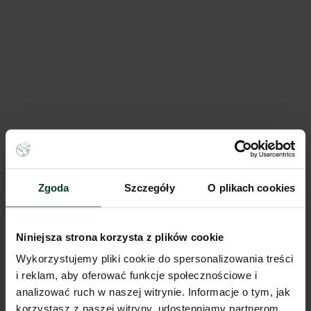
Accolade Funds Park Gorzów Wielkopolski I
3 544 m²
Dostępna pow.
Gorzów Wielkopolski, Lubuskie
Lokalizacja
Zgoda
Szczegóły
O plikach cookies
Porównaj
Niniejsza strona korzysta z plików cookie
Wykorzystujemy pliki cookie do spersonalizowania treści
Niniejsze ogłoszenie ma charakter wyłącznie informacyjny i nie stanowi
i reklam, aby oferować funkcje społecznościowe i
oferty w myśl art. 66 § 1. Kodeksu Cywilnego. CBRE sp. z o.o. nie
analizować ruch w naszej witrynie. Informacje o tym, jak
odpowiada za ewentualne błędy lub nieaktualność ogłoszenia.
Ogłoszenia, cenniki i inne informacje zawarte na stronie internetowej
korzystasz z naszej witryny, udostępniamy partnerom