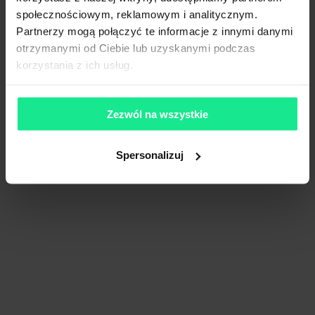
społecznościowym, reklamowym i analitycznym.
Partnerzy mogą połączyć te informacje z innymi danymi
otrzymanymi od Ciebie lub uzyskanymi podczas
korzystania z ich usług.
Zezwól na wszystkie
Spersonalizuj
7R City Flex Katowice
11 848 m²
Dostępna pow.
Katowice, Śląskie
Lokalizacja
Porównaj