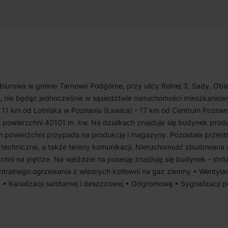
iurowa w gminie Tarnowo Podgórne, przy ulicy Rolnej 3, Sady. Obi
, nie będąc jednocześnie w sąsiedztwie nieruchomości mieszkaniow
- 11 km od Lotniska w Poznaniu (Ławica) - 17 km od Centrum Poznan
ej powierzchni 40101 m. kw. Na działkach znajduje się budynek prod
 powierzchni przypada na produkcję i magazyny. Pozostała przest
z techniczne, a także tereny komunikacji. Nieruchomość zbudowana
hni na piętrze. Na wjeździe na posesję znajduję się budynek - str
ntralnego ogrzewania z własnych kotłowni na gaz ziemny • Wentylac
 • Kanalizacji sanitarnej i deszczowej • Odgromową • Sygnalizacji 