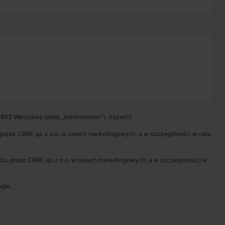
Kontakt w sprawie
nieruchomości
Zadzwoń
Pokaż numer telefonu
843 Warszawa (dalej „Administrator”).
Wypełnij formularz
rzez CBRE sp. z o.o. w celach marketingowych, a w szczególności w celu
Umów spotkanie
, przez CBRE sp. z o.o. w celach marketingowych, a w szczególności w
gle.