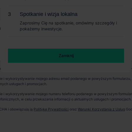
Spotkanie i wizja lokalna
Spotkanie i wizja lokalna
Zaprosimy Cię na spotkanie, omówimy szczegóły i
Zaprosimy Cię na spotkanie, omówimy szczegóły i
pokażemy inwestycje.
pokażemy inwestycje.
+ 9
Zamknij
Zamknij
wych jest CBRE sp. z o. o. z siedzibą w Warszawie, Rondo Daszyńskiego 1, 00-
e i wykorzystywanie mojego adresu email podanego w powyższym formularzu, p
lnych usługach i promocjach.
erzchnia obiektu
Powierzchnia gruntu
e i wykorzystywanie mojego numeru telefonu podanego w powyższym formularzu
14 m²
40 101m²
fonicznych, w celu przekazania informacji o aktualnych usługach i promocjach.
TCHA i obowiązują ją
Politykę Prywatności
oraz
Warunki Korzystania z Usług
Goo
eznaczenie
rowy