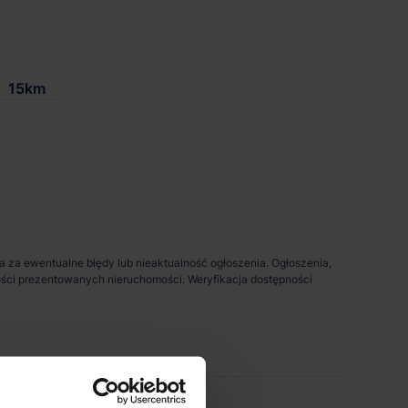
15km
da za ewentualne błędy lub nieaktualność ogłoszenia. Ogłoszenia,
pności prezentowanych nieruchomości. Weryfikacja dostępności