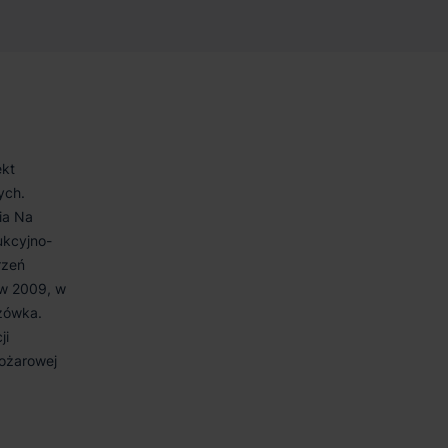
ekt
ych.
ia Na
ukcyjno-
rzeń
 w 2009, w
óżówka.
ji
pożarowej