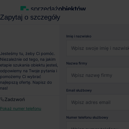
Zapytaj o szczegóły
Strona główna
Obiekty na sprzedaż
Budynek produkcyjno-bi
Imię i nazwisko
Budynek produkcyjno-
Jesteśmy tu, żeby Ci pomóc.
Niezależnie od tego, na jakim
Nazwa firmy
etapie szukania obiektu jesteś,
Rolna 3, Tarnowo Podgórne, Wielkopolskie
Pokaż na
odpowiemy na Twoje pytania i
pomożemy Ci wybrać
najlepszą ofertę. Napisz do
nas!
Email służbowy
Zadzwoń
Pokaż numer telefonu
Numer telefonu służbowy