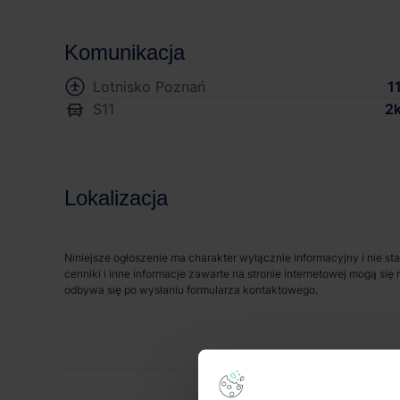
Komunikacja
Lotnisko Poznań
1
S11
2
Lokalizacja
Niniejsze ogłoszenie ma charakter wyłącznie informacyjny i nie st
cenniki i inne informacje zawarte na stronie internetowej mogą s
odbywa się po wysłaniu formularza kontaktowego.