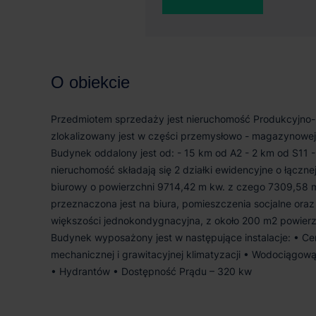
O obiekcie
Przedmiotem sprzedaży jest nieruchomość Produkcyjno-b
zlokalizowany jest w części przemysłowo - magazynowej
Budynek oddalony jest od: - 15 km od A2 - 2 km od S11 
nieruchomość składają się 2 działki ewidencyjne o łączn
biurowy o powierzchni 9714,42 m kw. z czego 7309,58 m
przeznaczona jest na biura, pomieszczenia socjalne ora
większości jednokondygnacyjna, z około 200 m2 powierzc
Budynek wyposażony jest w następujące instalacje: • Ce
mechanicznej i grawitacyjnej klimatyzacji • Wodociągową
• Hydrantów • Dostępność Prądu – 320 kw