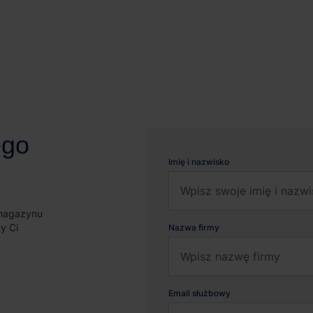
ego
Imię i nazwisko
 magazynu
y Ci
Nazwa firmy
Email służbowy