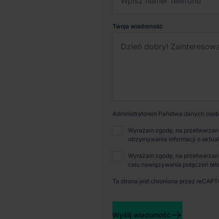
Twoja wiadomość
Administratorem Państwa danych osobo
Wyrażam zgodę, na przetwarzani
otrzymywania informacji o aktua
Cena
Powi
Wyrażam zgodę, na przetwarzani
zapytaj o cenę
9 7
celu nawiązywania połączeń tele
Ta strona jest chroniona przez reCAP
Dostępność
Prz
Niedostępny
biu
Wyślij wiadomość