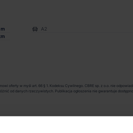
1m
A2
km
anowi oferty w myśl art. 66 § 1. Kodeksu Cywilnego. CBRE sp. z o.o. nie odpowia
ię różnić od danych rzeczywistych. Publikacja ogłoszenia nie gwarantuje dostę