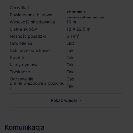
Certyfikat
-
zgodnie z
Powierzchnia biurowa
zapotrzebowaniem
Wysokość składowania
10 m
Siatka słupów
12 x 22.5 m
Nośność posadzki
6 T/m²
Oświetlenie
LED
Doki przeładunkowe
Tak
Świetliki
Tak
Klapy dymowe
Tak
Tryskacze
Tak
Ogrzewanie
Gaz
Brama wjazdowa z poziomu
Tak
0
Pokaż więcej
Komunikacja