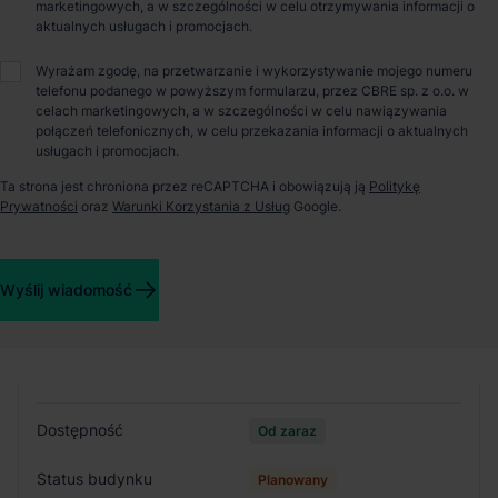
O parku
marketingowych, a w szczególności w celu otrzymywania informacji o
aktualnych usługach i promocjach.
Nowy projekt Panattoni tuż przy granicy z Niemcami składać
Wyrażam zgodę, na przetwarzanie i wykorzystywanie mojego numeru
się będzie z dwóch hal wielkości ponad 40 000 m2. Dzięki
telefonu podanego w powyższym formularzu, przez CBRE sp. z o.o. w
bliskości centrum Szczecina, granicy Niemiec oraz autostrady
celach marketingowych, a w szczególności w celu nawiązywania
połączeń telefonicznych, w celu przekazania informacji o aktualnych
A6 i S3, projekt Panattoni Park Kołbaskowo zapewnia
usługach i promocjach.
doskonały szlak komunikacyjny z kluczowymi miastami,
dopływ wykfalifikowanych pracowników jak i dogodny dostęp
Ta strona jest chroniona przez reCAPTCHA i obowiązują ją
Politykę
do infrastruktury transportu miejskiego. Powierzchnia dostępna
Prywatności
oraz
Warunki Korzystania z Usług
Google.
10 miesięcy od podpisania umowy najmu.
Szczegóły budynków
Wyślij wiadomość
Budynek
Hala A
Dostępność
Od zaraz
Status budynku
Planowany