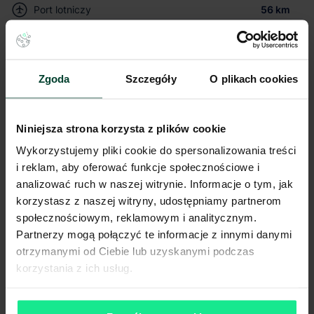
Port lotniczy
56 km
Stacja kolejowa
9 km
Autostrada / droga ekspresowa
2 km
Transport publiczny
< 1 km
Zgoda
Szczegóły
O plikach cookies
Lokalizacja magazynu
Niniejsza strona korzysta z plików cookie
Niniejsze ogłoszenie ma charakter wyłącznie informacyjny i nie stanowi
oferty w myśl art. 66 § 1. Kodeksu Cywilnego. CBRE sp. z o.o. nie
Wykorzystujemy pliki cookie do spersonalizowania treści
odpowiada za ewentualne błędy lub nieaktualność ogłoszenia.
i reklam, aby oferować funkcje społecznościowe i
Ogłoszenia, cenniki i inne informacje zawarte na stronie internetowej
mogą się różnić od danych rzeczywistych. Publikacja ogłoszenia nie
analizować ruch w naszej witrynie. Informacje o tym, jak
gwarantuje dostępności prezentowanych nieruchomości. Weryfikacja
korzystasz z naszej witryny, udostępniamy partnerom
dostępności odbywa się po wysłaniu formularza kontaktowego.
społecznościowym, reklamowym i analitycznym.
Partnerzy mogą połączyć te informacje z innymi danymi
otrzymanymi od Ciebie lub uzyskanymi podczas
korzystania z ich usług.