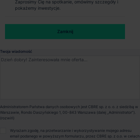
Zaprosimy Cię na spotkanie, omówimy szczegóły i
Zaprosimy Cię na spotkanie, omówimy szczegóły i
pokażemy inwestycje.
pokażemy inwestycje.
Kołbaskowo
, Zachodnio-pomorskie
Numer telefonu służbowy
Dostępna powierzchnia
42 390 m²
Zamknij
Zamknij
Powierzchnia parku
42 390 m²
Twoja wiadomość
Dostępność
Od zaraz
Opiekun nieruchomości
Administratorem Państwa danych osobowych jest CBRE sp. z o. o. z siedzibą w
Warszawie, Rondo Daszyńskiego 1, 00-843 Warszawa (dalej „Administrator”).
Małgorzata Ronkowska
Wyrażam zgodę, na przetwarzanie i wykorzystywanie mojego adresu
email podanego w powyższym formularzu, przez CBRE sp. z o.o. w celach