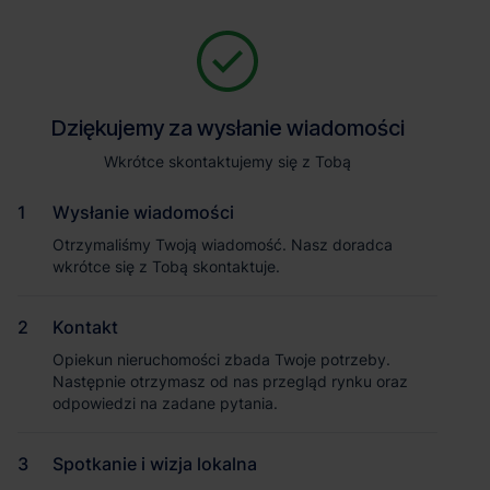
Zapytaj o szczegóły
Jesteśmy tu, żeby Ci pomóc. Niezależnie od tego, na jakim etapie
szukania magazynu jesteś, odpowiemy na Twoje pytania i
Powrót
Dziękujemy za wysłanie wiadomości
Dziękujemy za wysłanie wiadomości
pomożemy Ci wybrać najlepszą ofertę. Napisz do nas!
Zadzwoń
1
/2
Wkrótce skontaktujemy się z Tobą
Wkrótce skontaktujemy się z Tobą
Pokaż numer telefonu
Wysłanie wiadomości
Wysłanie wiadomości
Otrzymaliśmy Twoją wiadomość. Nasz doradca
Otrzymaliśmy Twoją wiadomość. Nasz doradca
wkrótce się z Tobą skontaktuje.
wkrótce się z Tobą skontaktuje.
Imię i nazwisko
Kontakt
Kontakt
Opiekun nieruchomości zbada Twoje potrzeby.
Opiekun nieruchomości zbada Twoje potrzeby.
Nazwa firmy
Następnie otrzymasz od nas przegląd rynku oraz
Następnie otrzymasz od nas przegląd rynku oraz
odpowiedzi na zadane pytania.
odpowiedzi na zadane pytania.
Spotkanie i wizja lokalna
Spotkanie i wizja lokalna
Email służbowy
Magazyn Panattoni Park Kołbaskowo