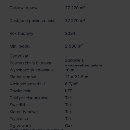
Całkowita pow.
27 270 m²
Dostępna powierzchnia
27 270 m²
Rok budowy
2024
Min. moduł
2 500 m²
Certyfikat
-
zgodnie z
Powierzchnia biurowa
zapotrzebowaniem
Wysokość składowania
10 m
Siatka słupów
12 x 22.5 m
Nośność posadzki
6 T/m²
Oświetlenie
LED
Doki przeładunkowe
Tak
Świetliki
Tak
Klapy dymowe
Tak
Tryskacze
Tak
Ogrzewanie
Gaz
Brama wjazdowa z poziomu