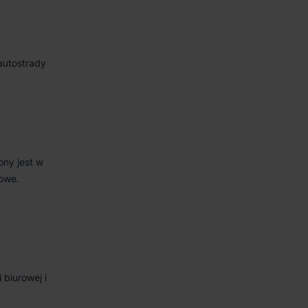
autostrady
ony jest w
zowe.
biurowej i