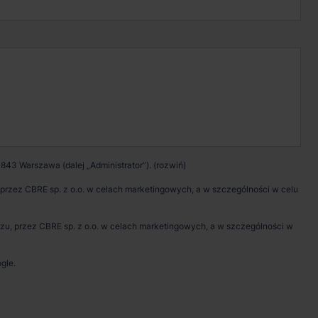
Kontakt w sprawie
wynajmu magazynu
Zadzwoń
Pokaż numer telefonu
843 Warszawa (dalej „Administrator”).
Wypełnij formularz
rzez CBRE sp. z o.o. w celach marketingowych, a w szczególności w celu
Umów spotkanie
, przez CBRE sp. z o.o. w celach marketingowych, a w szczególności w
gle.