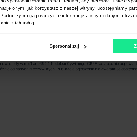
do spersonalizowania treści i reklam, aby oferować funkcje sp
km
Stacja kolejowa
ormacje o tym, jak korzystasz z naszej witryny, udostępniamy p
km
Transport publiczny
Partnerzy mogą połączyć te informacje z innymi danymi otrzym
nia z ich usług.
Spersonalizuj
Z
anowi oferty w myśl art. 66 § 1. Kodeksu Cywilnego. CBRE sp. z o.o. nie odpowia
ię różnić od danych rzeczywistych. Publikacja ogłoszenia nie gwarantuje dostę