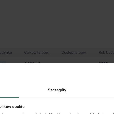
budynku
Całkowita pow.
Dostępna pow.
Rok bud
6 000 m²
-
2023
wie
43 000 m²
43 000 m²
2024
ny
Szczegóły
 plików cookie