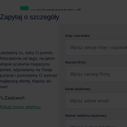
Zapytaj o szczegóły
wynajemmagazynu.pl
Magazyny do wynajęcia
Magazyn P3 
Imię i nazwisko
Magazyn P3 Bydgoszc
Jesteśmy tu, żeby Ci pomóc.
Niezależnie od tego, na jakim
Nazwa firmy
etapie szukania magazynu
Bydgoszcz
, Kujawsko-pomorskie
jesteś, odpowiemy na Twoje
pytania i pomożemy Ci wybrać
najlepszą ofertę. Napisz do
nas!
Email służbowy
Zadzwoń
Pokaż numer telefonu
Numer telefonu służbowy