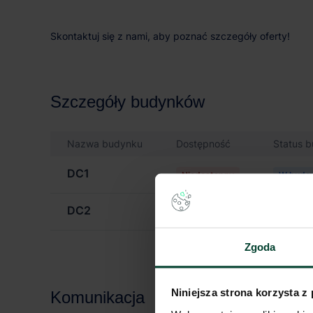
Skontaktuj się z nami, aby poznać szczegóły oferty!
Szczegóły budynków
Nazwa budynku
Dostępność
Status 
DC1
Niedostępny
W budo
DC2
Od zaraz
Planowa
Zgoda
Niniejsza strona korzysta z
Komunikacja