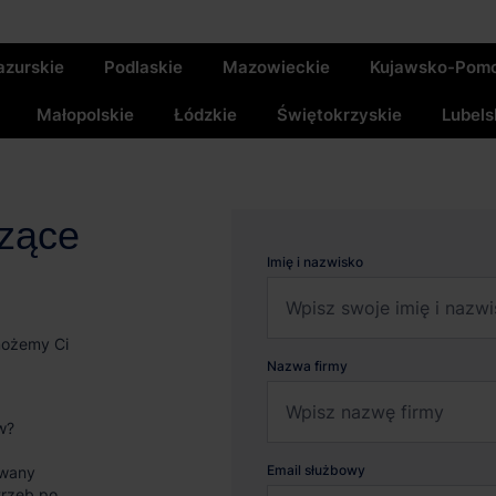
zurskie
Podlaskie
Mazowieckie
Kujawsko-Pomo
Małopolskie
Łódzkie
Świętokrzyskie
Lubels
czące
Imię i nazwisko
możemy Ci
Nazwa firmy
w?
Email służbowy
wany
trzeb po