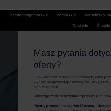
Zachodniopomorskie
Pomorskie
Warmińsko-Ma
Opolskie
Śląskie
Masz pytania doty
oferty?
Opowiedz nam o swoich potrzebach, a my po
wybrać magazyn dopasowany do Twojej firmy.
Napisz do nas!
Dlaczego warto skorzystać z pomocy doradcó
Płynny proces i oszczędność czasu
– dedyko
opiekun skoordynuje cały proces od analizy po