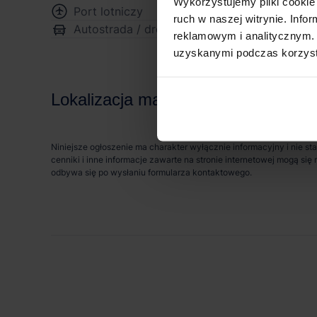
Wykorzystujemy pliki cookie 
Port lotniczy
8 
ruch w naszej witrynie. Inf
Autostrada / droga ekspresowa
5 
reklamowym i analitycznym. 
uzyskanymi podczas korzysta
Lokalizacja magazynu
Niniejsze ogłoszenie ma charakter wyłącznie informacyjny i nie st
cenniki i inne informacje zawarte na stronie internetowej mogą s
odbywa się po wysłaniu formularza kontaktowego.