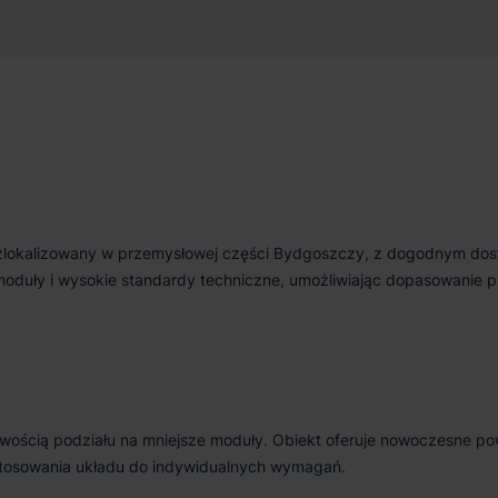
084 m²
Od zaraz
 zlokalizowany w przemysłowej części Bydgoszczy, z dogodnym do
moduły i wysokie standardy techniczne, umożliwiając dopasowanie p
wością podziału na mniejsze moduły. Obiekt oferuje nowoczesne po
stosowania układu do indywidualnych wymagań.