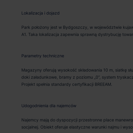
Lokalizacja i dojazd
Park położony jest w Bydgoszczy, w województwie kuja
A1. Taka lokalizacja zapewnia sprawną dystrybucję towaró
Parametry techniczne
Magazyny oferują wysokość składowania 10 m, siatkę sł
doki załadunkowe, bramy z poziomu „0”, system tryskacz
Projekt spełnia standardy certyfikacji BREEAM.
Udogodnienia dla najemców
Najemcy mają do dyspozycji przestronne place manewrowe
socjalnej. Obiekt oferuje elastyczne warunki najmu i wys