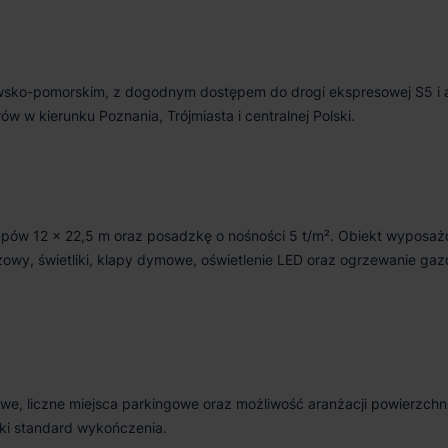
wsko-pomorskim, z dogodnym dostępem do drogi ekspresowej S5 i 
w w kierunku Poznania, Trójmiasta i centralnej Polski.
upów 12 × 22,5 m oraz posadzkę o nośności 5 t/m². Obiekt wyposaż
owy, świetliki, klapy dymowe, oświetlenie LED oraz ogrzewanie ga
, liczne miejsca parkingowe oraz możliwość aranżacji powierzchni 
oki standard wykończenia.