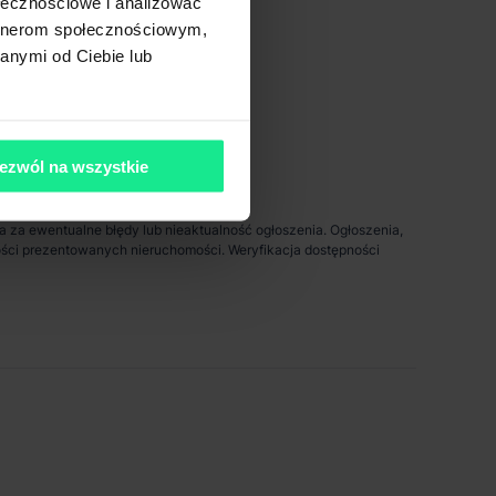
ołecznościowe i analizować
7 km
artnerom społecznościowym,
< 1 km
anymi od Ciebie lub
ezwól na wszystkie
da za ewentualne błędy lub nieaktualność ogłoszenia. Ogłoszenia,
pności prezentowanych nieruchomości. Weryfikacja dostępności