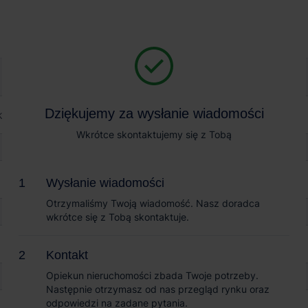
Magazyn na wynajem
Sprzedaż obiektów
Bydgoszcz
Dziękujemy za wysłanie wiadomości
Dziękujemy za wysłanie wiadomości
z
Wkrótce skontaktujemy się z Tobą
Wkrótce skontaktujemy się z Tobą
Wysłanie wiadomości
Wysłanie wiadomości
Otrzymaliśmy Twoją wiadomość. Nasz doradca
Otrzymaliśmy Twoją wiadomość. Nasz doradca
wkrótce się z Tobą skontaktuje.
wkrótce się z Tobą skontaktuje.
Kontakt
Kontakt
Opiekun nieruchomości zbada Twoje potrzeby.
Opiekun nieruchomości zbada Twoje potrzeby.
Następnie otrzymasz od nas przegląd rynku oraz
Następnie otrzymasz od nas przegląd rynku oraz
odpowiedzi na zadane pytania.
odpowiedzi na zadane pytania.