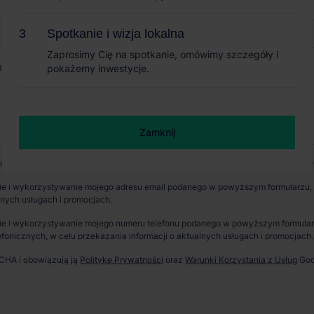
Spotkanie i wizja lokalna
Spotkanie i wizja lokalna
Zaprosimy Cię na spotkanie, omówimy szczegóły i
Zaprosimy Cię na spotkanie, omówimy szczegóły i
pokażemy inwestycje.
pokażemy inwestycje.
Zamknij
Zamknij
wych jest CBRE sp. z o. o. z siedzibą w Warszawie, Rondo Daszyńskiego 1, 00-
e i wykorzystywanie mojego adresu email podanego w powyższym formularzu, p
lnych usługach i promocjach.
e i wykorzystywanie mojego numeru telefonu podanego w powyższym formularzu
fonicznych, w celu przekazania informacji o aktualnych usługach i promocjach.
TCHA i obowiązują ją
Politykę Prywatności
oraz
Warunki Korzystania z Usług
Goo
erzchnia parku
Dostępność