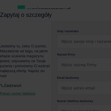
Zapytaj o szczegóły
wynajemmagazynu.pl
Magazyny do wynajęcia
Magazyn Logic
Imię i nazwisko
Magazyn Logicor Pozna
Jesteśmy tu, żeby Ci pomóc.
Niezależnie od tego, na jakim
Nazwa firmy
etapie szukania magazynu
Robakowo
, Wielkopolskie
jesteś, odpowiemy na Twoje
pytania i pomożemy Ci wybrać
najlepszą ofertę. Napisz do
nas!
Email służbowy
Zadzwoń
Pokaż numer telefonu
Numer telefonu służbowy