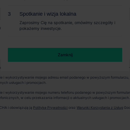
Spotkanie i wizja lokalna
Spotkanie i wizja lokalna
Zaprosimy Cię na spotkanie, omówimy szczegóły i
Zaprosimy Cię na spotkanie, omówimy szczegóły i
pokażemy inwestycje.
pokażemy inwestycje.
Zamknij
Zamknij
wych jest CBRE sp. z o. o. z siedzibą w Warszawie, Rondo Daszyńskiego 1, 00-
e i wykorzystywanie mojego adresu email podanego w powyższym formularzu, p
lnych usługach i promocjach.
e i wykorzystywanie mojego numeru telefonu podanego w powyższym formularzu
fonicznych, w celu przekazania informacji o aktualnych usługach i promocjach.
TCHA i obowiązują ją
Politykę Prywatności
oraz
Warunki Korzystania z Usług
Goo
erzchnia parku
Dostępność