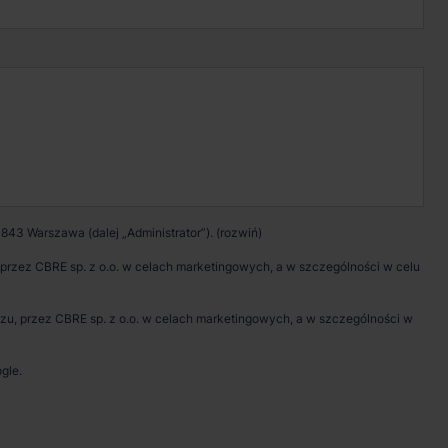
Kontakt w sprawie
wynajmu magazynu
Zadzwoń
Pokaż numer telefonu
843 Warszawa (dalej „Administrator”).
Wypełnij formularz
rzez CBRE sp. z o.o. w celach marketingowych, a w szczególności w celu
Umów spotkanie
, przez CBRE sp. z o.o. w celach marketingowych, a w szczególności w
gle.