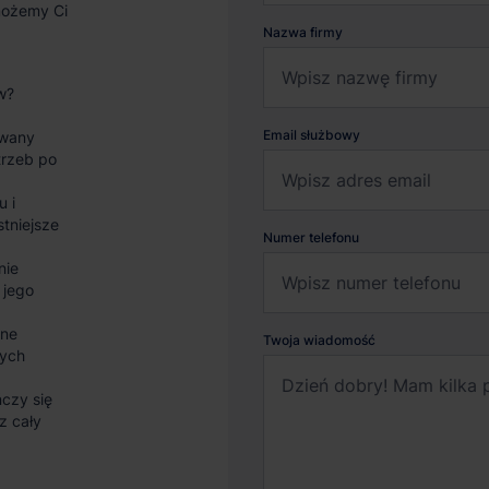
możemy Ci
Nazwa firmy
w?
Email służbowy
wany
trzeb po
u i
stniejsze
Numer telefonu
nie
 jego
sne
Twoja wiadomość
nych
czy się
z cały