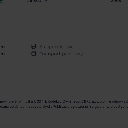
26 600 m²
-
2008
cy
km
Stacja kolejowa
km
Transport publiczny
anowi oferty w myśl art. 66 § 1. Kodeksu Cywilnego. CBRE sp. z o.o. nie odpowia
ię różnić od danych rzeczywistych. Publikacja ogłoszenia nie gwarantuje dostę