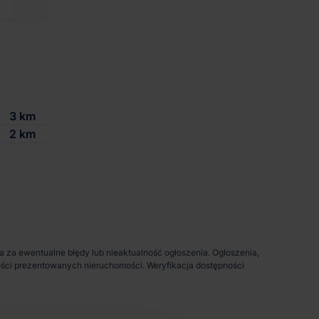
3 000 m²
-
zgodnie z zapotrze
3 km
2 km
da za ewentualne błędy lub nieaktualność ogłoszenia. Ogłoszenia,
pności prezentowanych nieruchomości. Weryfikacja dostępności