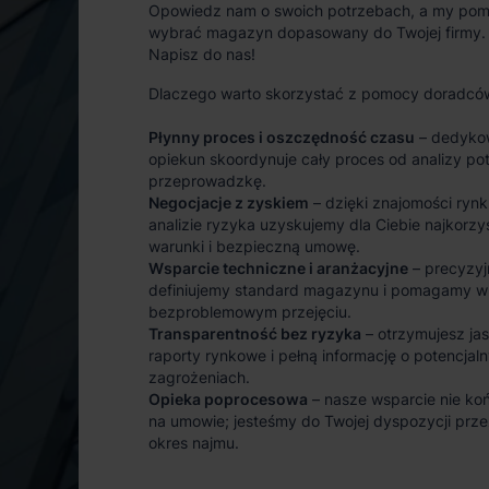
Opowiedz nam o swoich potrzebach, a my po
wybrać magazyn dopasowany do Twojej firmy.
Napisz do nas!
Dlaczego warto skorzystać z pomocy doradcó
Płynny proces i oszczędność czasu
– dedyko
opiekun skoordynuje cały proces od analizy po
przeprowadzkę.
Negocjacje z zyskiem
– dzięki znajomości rynk
analizie ryzyka uzyskujemy dla Ciebie najkorzy
warunki i bezpieczną umowę.
Wsparcie techniczne i aranżacyjne
– precyzyj
definiujemy standard magazynu i pomagamy w
bezproblemowym przejęciu.
Transparentność bez ryzyka
– otrzymujesz ja
raporty rynkowe i pełną informację o potencjal
zagrożeniach.
Opieka poprocesowa
– nasze wsparcie nie koń
na umowie; jesteśmy do Twojej dyspozycji prze
okres najmu.