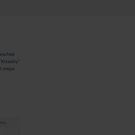
-wschód
"Krzesiny"
 miejsc
owy
Min. moduł.
Certyfikat
Powierzchnia biurow