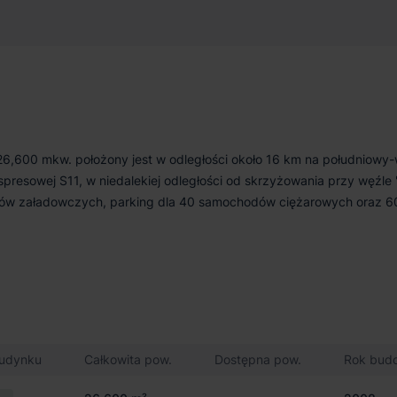
600 m²
Niedostępny
 26,600 mkw. położony jest w odległości około 16 km na południowy
presowej S11, w niedalekiej odległości od skrzyżowania przy węźle 
ków załadowczych, parking dla 40 samochodów ciężarowych oraz 60
budynku
Całkowita pow.
Dostępna pow.
Rok bud