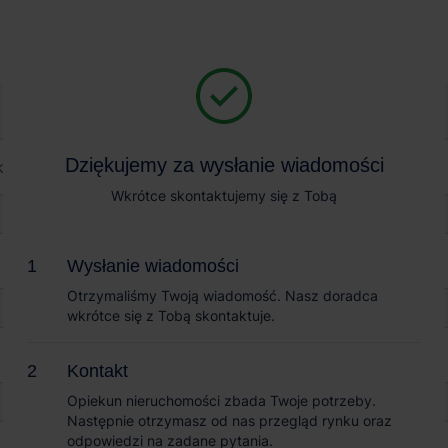
Magazyn na wynajem
Sprzedaż obiektów
or Poznań III
Dziękujemy za wysłanie wiadomości
Dziękujemy za wysłanie wiadomości
ń III
Wkrótce skontaktujemy się z Tobą
Wkrótce skontaktujemy się z Tobą
Wysłanie wiadomości
Wysłanie wiadomości
Otrzymaliśmy Twoją wiadomość. Nasz doradca
Otrzymaliśmy Twoją wiadomość. Nasz doradca
wkrótce się z Tobą skontaktuje.
wkrótce się z Tobą skontaktuje.
Kontakt
Kontakt
Opiekun nieruchomości zbada Twoje potrzeby.
Opiekun nieruchomości zbada Twoje potrzeby.
Następnie otrzymasz od nas przegląd rynku oraz
Następnie otrzymasz od nas przegląd rynku oraz
odpowiedzi na zadane pytania.
odpowiedzi na zadane pytania.