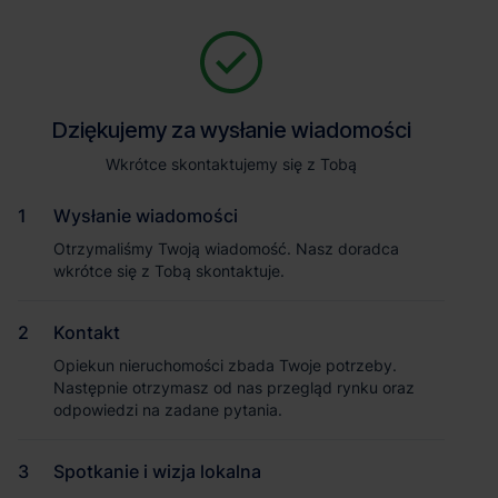
Zapytaj o szczegóły
Jesteśmy tu, żeby Ci pomóc. Niezależnie od tego, na jakim etapie
szukania magazynu jesteś, odpowiemy na Twoje pytania i
Powrót
Dziękujemy za wysłanie wiadomości
Dziękujemy za wysłanie wiadomości
pomożemy Ci wybrać najlepszą ofertę. Napisz do nas!
Zadzwoń
1
/3
Wkrótce skontaktujemy się z Tobą
Wkrótce skontaktujemy się z Tobą
Pokaż numer telefonu
Wysłanie wiadomości
Wysłanie wiadomości
Otrzymaliśmy Twoją wiadomość. Nasz doradca
Otrzymaliśmy Twoją wiadomość. Nasz doradca
wkrótce się z Tobą skontaktuje.
wkrótce się z Tobą skontaktuje.
Imię i nazwisko
Kontakt
Kontakt
Opiekun nieruchomości zbada Twoje potrzeby.
Opiekun nieruchomości zbada Twoje potrzeby.
Nazwa firmy
Następnie otrzymasz od nas przegląd rynku oraz
Następnie otrzymasz od nas przegląd rynku oraz
odpowiedzi na zadane pytania.
odpowiedzi na zadane pytania.
Spotkanie i wizja lokalna
Spotkanie i wizja lokalna
Email służbowy