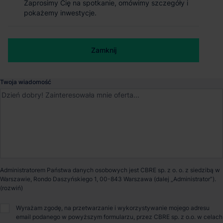
Zaprosimy Cię na spotkanie, omówimy szczegóły i
Zaprosimy Cię na spotkanie, omówimy szczegóły i
Magazyn ILD Niepruszewo BTS
pokażemy inwestycje.
pokażemy inwestycje.
Niepruszewo
, Wielkopolskie
Numer telefonu służbowy
Zamknij
Zamknij
Dostępna powierzchnia
6 700 m²
Twoja wiadomość
Powierzchnia parku
8 600 m²
Dostępność
Od zaraz
Opiekun nieruchomości
Administratorem Państwa danych osobowych jest CBRE sp. z o. o. z siedzibą w
Warszawie, Rondo Daszyńskiego 1, 00-843 Warszawa (dalej „Administrator”).
Małgorzata Czepel
Wyrażam zgodę, na przetwarzanie i wykorzystywanie mojego adresu
email podanego w powyższym formularzu, przez CBRE sp. z o.o. w celach