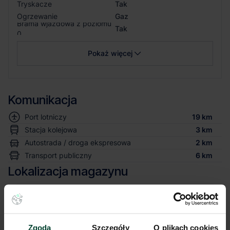
Tryskacze
Tak
Ogrzewanie
Gaz
Brama wjazdowa z poziomu
Tak
0
Pokaż więcej
Komunikacja
Port lotniczy
19 km
Stacja kolejowa
3 km
Autostrada / droga ekspresowa
2 km
Transport publiczny
6 km
Lokalizacja magazynu
Niniejsze ogłoszenie ma charakter wyłącznie informacyjny i nie stanowi
oferty w myśl art. 66 § 1. Kodeksu Cywilnego. CBRE sp. z o.o. nie
odpowiada za ewentualne błędy lub nieaktualność ogłoszenia.
Zgoda
Szczegóły
O plikach cookies