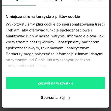
Ogłoszenia, cenniki i inne informacje zawarte na stronie internetowej
mogą się różnić od danych rzeczywistych. Publikacja ogłoszenia nie
gwarantuje dostępności prezentowanych nieruchomości. Weryfikacja
dostępności odbywa się po wysłaniu formularza kontaktowego.
Niniejsza strona korzysta z plików cookie
Wykorzystujemy pliki cookie do spersonalizowania treści
i reklam, aby oferować funkcje społecznościowe i
analizować ruch w naszej witrynie. Informacje o tym, jak
korzystasz z naszej witryny, udostępniamy partnerom
społecznościowym, reklamowym i analitycznym.
Partnerzy mogą połączyć te informacje z innymi danymi
otrzymanymi od Ciebie lub uzyskanymi podczas
korzystania z ich usług.
Zezwól na wszystkie
Spersonalizuj