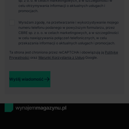
sp. z o. o. w celach marketingowych, a w szczególności w
celu otrzymywania informacji o aktualnych usługach i
promocjach.
Wyrażam zgodę, na przetwarzanie i wykorzystywanie mojego
numeru telefonu podanego w powyższym formularzu, przez
CBRE sp. z o. o. w celach marketingowych, a w szczególności
w celu nawiązywania połączeń telefonicznych, w celu
przekazania informacji o aktualnych usługach i promocjach.
Ta strona jest chroniona przez reCAPTCHA i obowiązują ją
Politykę
Prywatności
oraz
Warunki Korzystania z Usług
Google.
Wyślij wiadomość