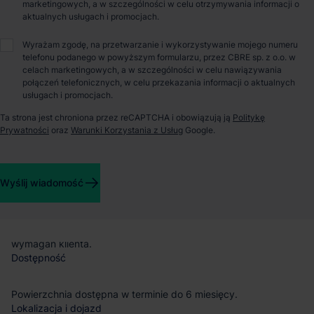
marketingowych, a w szczególności w celu otrzymywania informacji o
aktualnych usługach i promocjach.
O parku
Wyrażam zgodę, na przetwarzanie i wykorzystywanie mojego numeru
telefonu podanego w powyższym formularzu, przez CBRE sp. z o.o. w
Magazyn do wynajęcia – ILD Niepruszewo
celach marketingowych, a w szczególności w celu nawiązywania
połączeń telefonicznych, w celu przekazania informacji o aktualnych
ILD Niepruszewo
to planowany obiekt magazynowo-
usługach i promocjach.
produkcyjny klasy A, zlokalizowany w miejscowości
Ta strona jest chroniona przez reCAPTCHA i obowiązują ją
Politykę
Niepruszewo, w województwie wielkopolskim. Inwestycja
Prywatności
oraz
Warunki Korzystania z Usług
Google.
realizowana jest w formule
BTS – czyli „szytej na miarę” – z
możliwością dostosowania obiektu do indywidualnych
potrzeb najemcy, zarówno pod kątem wynajmu, jak i zakupu.
Powierzchnia magazynowa
Wyślij wiadomość
Park oferuje 8 600 m²
nowoczesnej powierzchni magazynowej
z możliwością dostosowania przestrzeni biurowej i socjalnej do
wymagań klienta.
Dostępność
Powierzchnia dostępna w terminie do 6 miesięcy.
Lokalizacja i dojazd