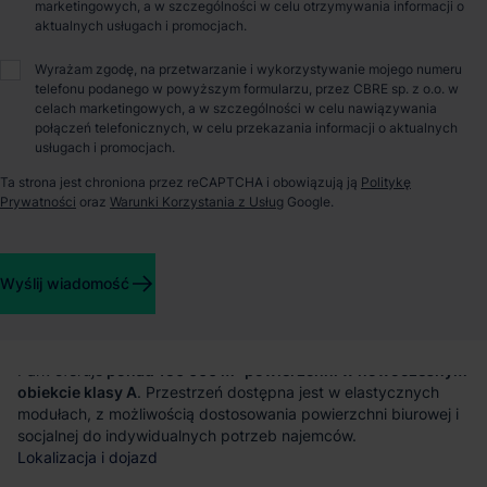
Małgorzata Czepel
marketingowych, a w szczególności w celu otrzymywania informacji o
aktualnych usługach i promocjach.
Wyrażam zgodę, na przetwarzanie i wykorzystywanie mojego numeru
O parku
telefonu podanego w powyższym formularzu, przez CBRE sp. z o.o. w
celach marketingowych, a w szczególności w celu nawiązywania
połączeń telefonicznych, w celu przekazania informacji o aktualnych
Magazyn do wynajęcia – Hillwood Rawicz
usługach i promocjach.
Ta strona jest chroniona przez reCAPTCHA i obowiązują ją
Politykę
Prywatności
oraz
Warunki Korzystania z Usług
Google.
Hillwood Rawicz to nowoczesne centrum logistyczne klasy A,
oferujące ponad 150 000 m² powierzchni magazynowej.
Inwestycja obejmuje
jeden nowoczesny budynek,
zaprojektowany z myślą o wysokich wymaganiach
Wyślij wiadomość
technicznych
i potrzebach firm z różnych sektorów.
Powierzchnia magazynowa
Park oferuje
ponad 150 000 m² powierzchni w nowoczesnym
obiekcie klasy A
. Przestrzeń dostępna jest w elastycznych
modułach, z możliwością dostosowania powierzchni biurowej i
socjalnej do indywidualnych potrzeb najemców.
Lokalizacja i dojazd