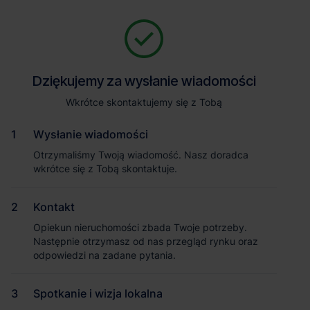
Zapytaj o szczegóły
Jesteśmy tu, żeby Ci pomóc. Niezależnie od tego, na jakim etapie
szukania magazynu jesteś, odpowiemy na Twoje pytania i
Powrót
Dziękujemy za wysłanie wiadomości
Dziękujemy za wysłanie wiadomości
pomożemy Ci wybrać najlepszą ofertę. Napisz do nas!
Zadzwoń
1
/2
Wkrótce skontaktujemy się z Tobą
Wkrótce skontaktujemy się z Tobą
Pokaż numer telefonu
Wysłanie wiadomości
Wysłanie wiadomości
Otrzymaliśmy Twoją wiadomość. Nasz doradca
Otrzymaliśmy Twoją wiadomość. Nasz doradca
wkrótce się z Tobą skontaktuje.
wkrótce się z Tobą skontaktuje.
Imię i nazwisko
Kontakt
Kontakt
Opiekun nieruchomości zbada Twoje potrzeby.
Opiekun nieruchomości zbada Twoje potrzeby.
Nazwa firmy
Następnie otrzymasz od nas przegląd rynku oraz
Następnie otrzymasz od nas przegląd rynku oraz
odpowiedzi na zadane pytania.
odpowiedzi na zadane pytania.
Spotkanie i wizja lokalna
Spotkanie i wizja lokalna
Email służbowy