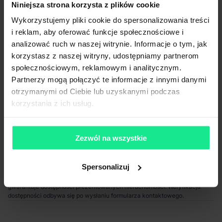
Niniejsza strona korzysta z plików cookie
Wykorzystujemy pliki cookie do spersonalizowania treści
i reklam, aby oferować funkcje społecznościowe i
Komunikacja
analizować ruch w naszej witrynie. Informacje o tym, jak
korzystasz z naszej witryny, udostępniamy partnerom
Port lotniczy
66 km
społecznościowym, reklamowym i analitycznym.
Stacja kolejowa
2 km
Partnerzy mogą połączyć te informacje z innymi danymi
Autostrada / droga ekspresowa
1 km
otrzymanymi od Ciebie lub uzyskanymi podczas
Transport publiczny
8 km
korzystania z ich usług.
Lokalizacja magazynu
Zezwól na wszystkie
Niniejsze ogłoszenie ma charakter wyłącznie informacyjny i nie stanowi
oferty w myśl art. 66 § 1. Kodeksu Cywilnego. CBRE sp. z o.o. nie
odpowiada za ewentualne błędy lub nieaktualność ogłoszenia.
Spersonalizuj
Ogłoszenia, cenniki i inne informacje zawarte na stronie internetowej
mogą się różnić od danych rzeczywistych. Publikacja ogłoszenia nie
gwarantuje dostępności prezentowanych nieruchomości. Weryfikacja
dostępności odbywa się po wysłaniu formularza kontaktowego.