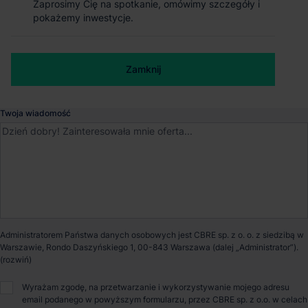
Zaprosimy Cię na spotkanie, omówimy szczegóły i
Zaprosimy Cię na spotkanie, omówimy szczegóły i
Magazyn Hillwood Rawicz
pokażemy inwestycje.
pokażemy inwestycje.
Korzeńsko
, Wielkopolskie
Numer telefonu służbowy
Zamknij
Zamknij
Dostępna powierzchnia
123 793 m²
Twoja wiadomość
Powierzchnia parku
150 698 m²
Dostępność
Od zaraz
Certyfikat
BREEAM
Administratorem Państwa danych osobowych jest CBRE sp. z o. o. z siedzibą w
Warszawie, Rondo Daszyńskiego 1, 00-843 Warszawa (dalej „Administrator”).
Opiekun nieruchomości
Wyrażam zgodę, na przetwarzanie i wykorzystywanie mojego adresu
email podanego w powyższym formularzu, przez CBRE sp. z o.o. w celach