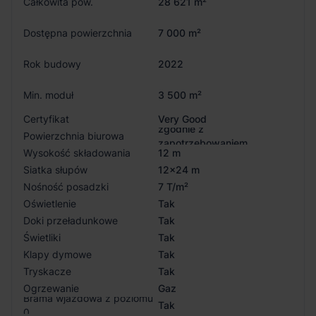
Całkowita pow.
28 621 m²
Dostępna powierzchnia
7 000 m²
Rok budowy
2022
Min. moduł
3 500 m²
Certyfikat
Very Good
zgodnie z
Powierzchnia biurowa
zapotrzebowaniem
Wysokość składowania
12 m
Siatka słupów
12x24 m
Nośność posadzki
7 T/m²
Oświetlenie
Tak
Doki przeładunkowe
Tak
Świetliki
Tak
Klapy dymowe
Tak
Tryskacze
Tak
Ogrzewanie
Gaz
Brama wjazdowa z poziomu
Tak
0