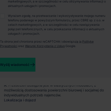
marketingowych, a w szczególności w celu otrzymywania informacji o
aktualnych usługach i promocjach.
Wyrażam zgodę, na przetwarzanie i wykorzystywanie mojego numeru
O parku
telefonu podanego w powyższym formularzu, przez CBRE sp. z o.o. w
celach marketingowych, a w szczególności w celu nawiązywania
połączeń telefonicznych, w celu przekazania informacji o aktualnych
Magazyn do wynajęcia – GLP Poznań Airport Logistics Centre
usługach i promocjach.
Ta strona jest chroniona przez reCAPTCHA i obowiązują ją
Politykę
GLP Poznań Airport Logistics Centre
to nowoczesna
Prywatności
oraz
Warunki Korzystania z Usług
Google.
inwestycja magazynowa, zlokalizowana
w pobliżu autostrady
A2 oraz węzła „Zakrzewo” na trasie S11
– zachodniej
obwodnicy Poznania. Lokalizacja zapewnia dogodny dostęp
do głównych rynków w Polsce i Europie.
Wyślij wiadomość
Powierzchnia magazynowa
Projekt oferuje nowoczesną
powierzchnię magazynową klasy
A
. Przestrzeń dostępna jest w elastycznych modułach, z
możliwością dostosowania powierzchni biurowej i socjalnej do
indywidualnych potrzeb najemców.
Lokalizacja i dojazd