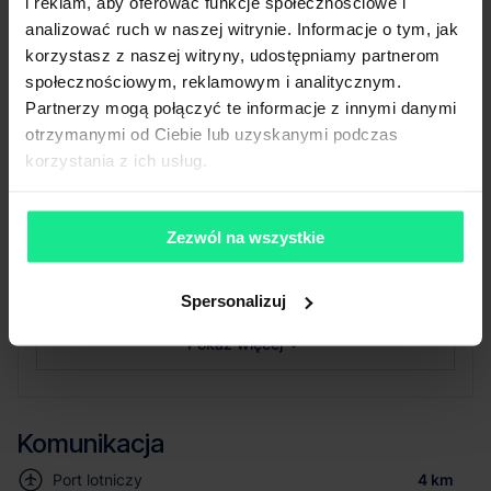
Certyfikat
-
i reklam, aby oferować funkcje społecznościowe i
zgodnie z
Powierzchnia biurowa
analizować ruch w naszej witrynie. Informacje o tym, jak
zapotrzebowaniem
Wysokość składowania
10 m
korzystasz z naszej witryny, udostępniamy partnerom
Siatka słupów
12 x 22,5 m
społecznościowym, reklamowym i analitycznym.
Nośność posadzki
5 T/m²
Partnerzy mogą połączyć te informacje z innymi danymi
Oświetlenie
LED
otrzymanymi od Ciebie lub uzyskanymi podczas
Doki przeładunkowe
Tak
korzystania z ich usług.
Świetliki
Tak
Klapy dymowe
Tak
Zezwól na wszystkie
Tryskacze
Tak
Ogrzewanie
Gaz
Brama wjazdowa z poziomu
Tak
Spersonalizuj
0
Pokaż więcej
Komunikacja
Port lotniczy
4 km