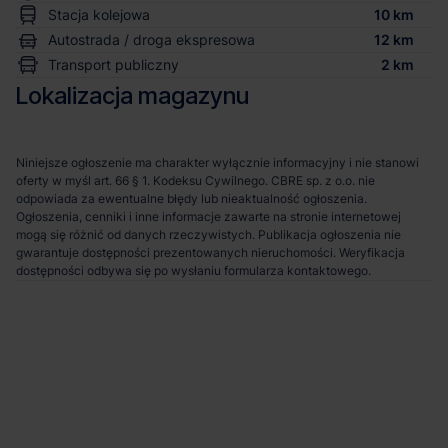
Stacja kolejowa
10 km
Autostrada / droga ekspresowa
12 km
Transport publiczny
2 km
Lokalizacja magazynu
Niniejsze ogłoszenie ma charakter wyłącznie informacyjny i nie stanowi
oferty w myśl art. 66 § 1. Kodeksu Cywilnego. CBRE sp. z o.o. nie
odpowiada za ewentualne błędy lub nieaktualność ogłoszenia.
Ogłoszenia, cenniki i inne informacje zawarte na stronie internetowej
mogą się różnić od danych rzeczywistych. Publikacja ogłoszenia nie
gwarantuje dostępności prezentowanych nieruchomości. Weryfikacja
dostępności odbywa się po wysłaniu formularza kontaktowego.