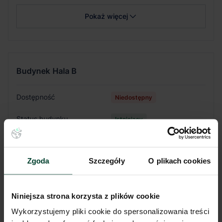
Pokaż więcej
Budynek
Hala B
Dostępność
Niedostępny
Status budynku
Istniejący
Całkowita pow.
18 500 m²
Zgoda
Szczegóły
O plikach cookies
Dostępna powierzchnia
-
Rok budowy
2019
Niniejsza strona korzysta z plików cookie
Min. moduł
2 000 m²
Wykorzystujemy pliki cookie do spersonalizowania treści