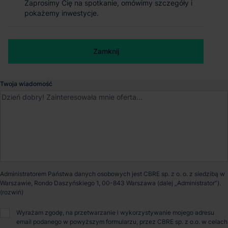
Zaprosimy Cię na spotkanie, omówimy szczegóły i
Zaprosimy Cię na spotkanie, omówimy szczegóły i
Magazyn GLP Poznań Airport Logistics
pokażemy inwestycje.
pokażemy inwestycje.
Centre
Numer telefonu służbowy
Wysogotowo
, Wielkopolskie
Zamknij
Zamknij
Dostępna powierzchnia
7 000 m²
Twoja wiadomość
Powierzchnia parku
81 044 m²
Dostępność
Od zaraz
Administratorem Państwa danych osobowych jest CBRE sp. z o. o. z siedzibą w
Opiekun nieruchomości
Warszawie, Rondo Daszyńskiego 1, 00-843 Warszawa (dalej „Administrator”).
Wyrażam zgodę, na przetwarzanie i wykorzystywanie mojego adresu
email podanego w powyższym formularzu, przez CBRE sp. z o.o. w celach
Małgorzata Czepel