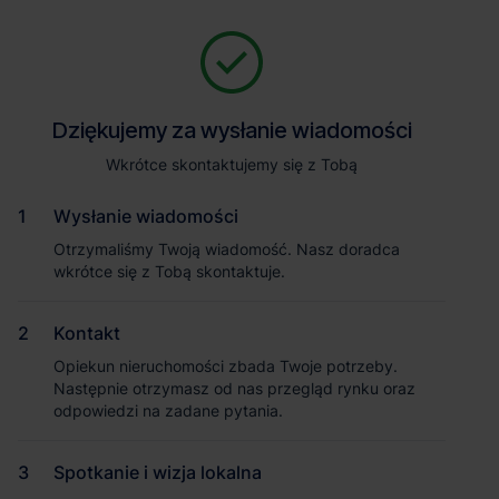
Zapytaj o szczegóły
Jesteśmy tu, żeby Ci pomóc. Niezależnie od tego, na jakim etapie
szukania magazynu jesteś, odpowiemy na Twoje pytania i
Powrót
Dziękujemy za wysłanie wiadomości
Dziękujemy za wysłanie wiadomości
pomożemy Ci wybrać najlepszą ofertę. Napisz do nas!
Zadzwoń
1
/2
Wkrótce skontaktujemy się z Tobą
Wkrótce skontaktujemy się z Tobą
Pokaż numer telefonu
Wysłanie wiadomości
Wysłanie wiadomości
Otrzymaliśmy Twoją wiadomość. Nasz doradca
Otrzymaliśmy Twoją wiadomość. Nasz doradca
wkrótce się z Tobą skontaktuje.
wkrótce się z Tobą skontaktuje.
Imię i nazwisko
Kontakt
Kontakt
Opiekun nieruchomości zbada Twoje potrzeby.
Opiekun nieruchomości zbada Twoje potrzeby.
Nazwa firmy
Następnie otrzymasz od nas przegląd rynku oraz
Następnie otrzymasz od nas przegląd rynku oraz
odpowiedzi na zadane pytania.
odpowiedzi na zadane pytania.
Spotkanie i wizja lokalna
Spotkanie i wizja lokalna
Email służbowy