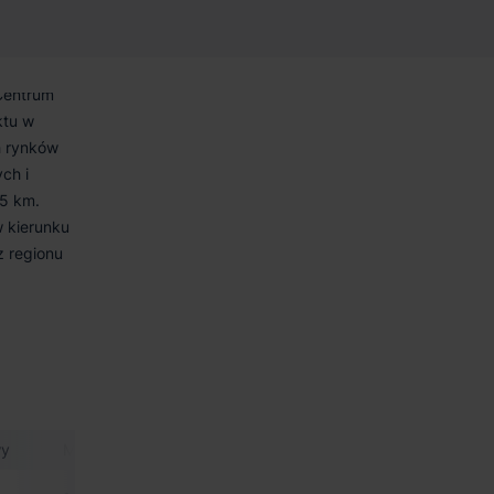
 Centrum
ktu w
h rynków
ch i
15 km.
w kierunku
z regionu
wy
Min. moduł.
Certyfikat
Powierzchnia biurowa