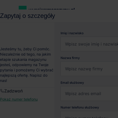
Zapytaj o szczegóły
wynajemmagazynu.pl
Magazyny do wynajęcia
Magazyn Cityl
Imię i nazwisko
Magazyn Citylink Pozn
Jesteśmy tu, żeby Ci pomóc.
Niezależnie od tego, na jakim
Nazwa firmy
etapie szukania magazynu
Poznań
, Wielkopolskie
jesteś, odpowiemy na Twoje
pytania i pomożemy Ci wybrać
najlepszą ofertę. Napisz do
nas!
Email służbowy
Zadzwoń
Pokaż numer telefonu
Numer telefonu służbowy