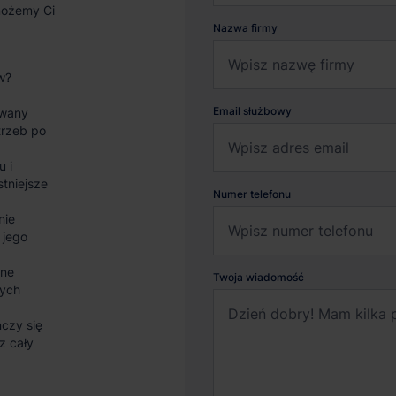
możemy Ci
Nazwa firmy
w?
Email służbowy
wany
trzeb po
u i
stniejsze
Numer telefonu
nie
 jego
sne
Twoja wiadomość
nych
czy się
z cały