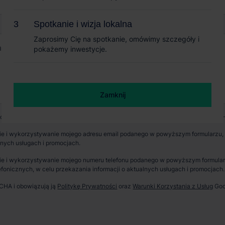
Spotkanie i wizja lokalna
Spotkanie i wizja lokalna
Zaprosimy Cię na spotkanie, omówimy szczegóły i
Zaprosimy Cię na spotkanie, omówimy szczegóły i
pokażemy inwestycje.
pokażemy inwestycje.
+ 2
Zamknij
Zamknij
wych jest CBRE sp. z o. o. z siedzibą w Warszawie, Rondo Daszyńskiego 1, 00-
e i wykorzystywanie mojego adresu email podanego w powyższym formularzu, p
lnych usługach i promocjach.
erzchnia parku
Dostępność
e i wykorzystywanie mojego numeru telefonu podanego w powyższym formularzu
²
Od zaraz
fonicznych, w celu przekazania informacji o aktualnych usługach i promocjach.
TCHA i obowiązują ją
Politykę Prywatności
oraz
Warunki Korzystania z Usług
Goo