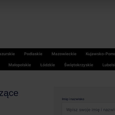
zurskie
Podlaskie
Mazowieckie
Kujawsko-Pomo
Małopolskie
Łódzkie
Świętokrzyskie
Lubels
czące
Imię i nazwisko