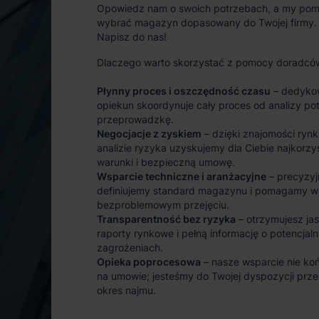
Opowiedz nam o swoich potrzebach, a my po
wybrać magazyn dopasowany do Twojej firmy.
Napisz do nas!
Dlaczego warto skorzystać z pomocy doradcó
Płynny proces i oszczędność czasu
– dedyko
opiekun skoordynuje cały proces od analizy po
przeprowadzkę.
Negocjacje z zyskiem
– dzięki znajomości rynk
analizie ryzyka uzyskujemy dla Ciebie najkorzy
warunki i bezpieczną umowę.
Wsparcie techniczne i aranżacyjne
– precyzyj
definiujemy standard magazynu i pomagamy w
bezproblemowym przejęciu.
Transparentność bez ryzyka
– otrzymujesz ja
raporty rynkowe i pełną informację o potencjal
zagrożeniach.
Opieka poprocesowa
– nasze wsparcie nie koń
na umowie; jesteśmy do Twojej dyspozycji prze
okres najmu.