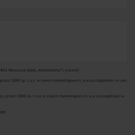
Wypełnij formularz
Umów spotkanie
843 Warszawa (dalej „Administrator”).
rzez CBRE sp. z o.o. w celach marketingowych, a w szczególności w celu
, przez CBRE sp. z o.o. w celach marketingowych, a w szczególności w
gle.