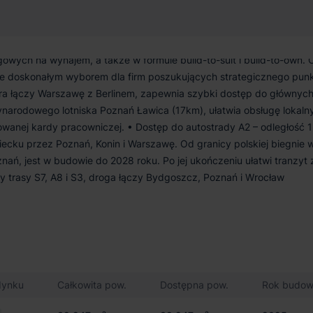
iastowego wynajmu oraz możliwość realizacji nowych inwestycji
wych na wynajem, a także w formule build-to-suit i build-to-own.
ejsce doskonałym wyborem dla firm poszukujących strategicznego pun
óra łączy Warszawę z Berlinem, zapewnia szybki dostęp do głównyc
ynarodowego lotniska Poznań Ławica (17km), ułatwia obsługę lokalny
owanej kardy pracowniczej. • Dostęp do autostrady A2 – odległość 
iecku przez Poznań, Konin i Warszawę. Od granicy polskiej biegnie 
nań, jest w budowie do 2028 roku. Po jej ukończeniu ułatwi tranzyt 
y trasy S7, A8 i S3, droga łączy Bydgoszcz, Poznań i Wrocław
dynku
Całkowita pow.
Dostępna pow.
Rok budo