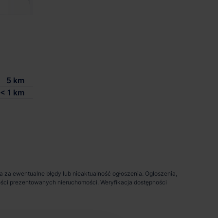
1 856 m²
-
zgodnie z zapotrzebo
5 km
< 1 km
da za ewentualne błędy lub nieaktualność ogłoszenia. Ogłoszenia,
pności prezentowanych nieruchomości. Weryfikacja dostępności