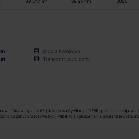
39 247 m²
39 247 m²
2025
km
Stacja kolejowa
km
Transport publiczny
anowi oferty w myśl art. 66 § 1. Kodeksu Cywilnego. CBRE sp. z o.o. nie odpowia
ię różnić od danych rzeczywistych. Publikacja ogłoszenia nie gwarantuje dostę