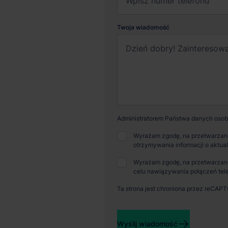
Twoja wiadomość
Administratorem Państwa danych osobo
Wyrażam zgodę, na przetwarzani
otrzymywania informacji o aktua
Dostępna powierzchnia
Powi
Wyrażam zgodę, na przetwarzani
39 247 m²
0 m
celu nawiązywania połączeń tele
Ta strona jest chroniona przez reCAP
Wyślij wiadomość