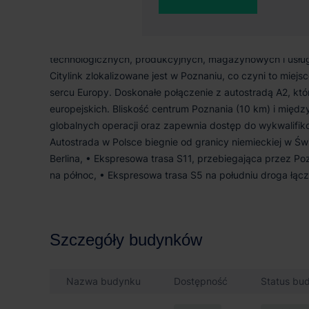
O parku
Citylink Poznań Janikowo oferuje przestrzeń do natychm
technologicznych, produkcyjnych, magazynowych i usługo
Citylink zlokalizowane jest w Poznaniu, co czyni to mi
sercu Europy. Doskonałe połączenie z autostradą A2, kt
europejskich. Bliskość centrum Poznania (10 km) i międz
globalnych operacji oraz zapewnia dostęp do wykwalifik
Autostrada w Polsce biegnie od granicy niemieckiej w Św
Berlina, • Ekspresowa trasa S11, przebiegająca przez Poz
na północ, • Ekspresowa trasa S5 na południu droga łącz
Szczegóły budynków
Nazwa budynku
Dostępność
Status bu