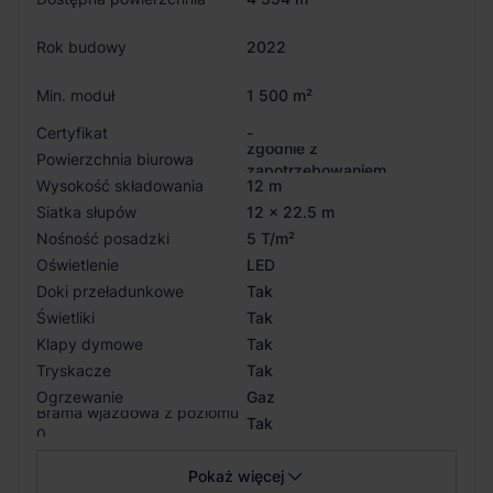
Rok budowy
2022
Min. moduł
1 500 m²
Certyfikat
-
zgodnie z
Powierzchnia biurowa
zapotrzebowaniem
Wysokość składowania
12 m
Siatka słupów
12 x 22.5 m
Nośność posadzki
5 T/m²
Oświetlenie
LED
Doki przeładunkowe
Tak
Świetliki
Tak
Klapy dymowe
Tak
Tryskacze
Tak
Ogrzewanie
Gaz
Brama wjazdowa z poziomu
Tak
0
Pokaż więcej