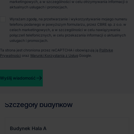
marketingowych, a w szczególności w celu otrzymywania informacji o
aktualnych usługach i promocjach.
O parku
Wyrażam zgodę, na przetwarzanie i wykorzystywanie mojego numeru
telefonu podanego w powyższym formularzu, przez CBRE sp. z o.o. w
Panattoni Park Szczecin III to projekt, który odpowiada na
celach marketingowych, a w szczególności w celu nawiązywania
coraz większe zainteresowanie inwestorów tym regionem.
połączeń telefonicznych, w celu przekazania informacji o aktualnych
Inwestycja położona jest na szlaku komunikacyjnym
usługach i promocjach.
zapewniającym dogodny dojazd do granicy z Niemcami i
Ta strona jest chroniona przez reCAPTCHA i obowiązują ją
Politykę
Berlina. Posiada znakomitą lokalizację, zaledwie 5 km od
Prywatności
oraz
Warunki Korzystania z Usług
Google.
autostrady oraz niedaleko węzła S3 z drogą krajową nr 10.
Park w Szczecinie składa się z dwóch budynków
magazynowych klasy A o łącznej powierzchni około 30 000 m²
i odpowiada na potrzeby klientów z różnych branż.
Wyślij wiadomość
Wyposażone jest w doki rozładunkowe, bramy wjazdowe z
poziomu 0 i dodatkowe miejsca parkingowe.
Szczegóły budynków
Budynek
Hala A