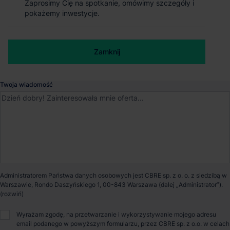
Zaprosimy Cię na spotkanie, omówimy szczegóły i
Zaprosimy Cię na spotkanie, omówimy szczegóły i
Szczecin III
pokażemy inwestycje.
pokażemy inwestycje.
Szczecin
, Zachodnio-pomorskie
Numer telefonu służbowy
Zamknij
Zamknij
Dostępna powierzchnia
4 554 m²
Twoja wiadomość
Powierzchnia parku
30 026 m²
Dostępność
Od zaraz
Opiekun nieruchomości
Administratorem Państwa danych osobowych jest CBRE sp. z o. o. z siedzibą w
Warszawie, Rondo Daszyńskiego 1, 00-843 Warszawa (dalej „Administrator”).
Małgorzata Ronkowska
Wyrażam zgodę, na przetwarzanie i wykorzystywanie mojego adresu
email podanego w powyższym formularzu, przez CBRE sp. z o.o. w celach