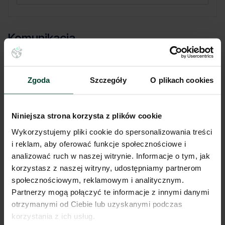
Komunikacja
Port lotniczy
32 km
Stacja kolejowa
3 km
Autostrada / droga ekspresowa
5 km
Zgoda
Szczegóły
O plikach cookies
Transport publiczny
< 1 km
Lokalizacja magazynu
Niniejsza strona korzysta z plików cookie
Wykorzystujemy pliki cookie do spersonalizowania treści
Niniejsze ogłoszenie ma charakter wyłącznie informacyjny i nie stanowi
i reklam, aby oferować funkcje społecznościowe i
oferty w myśl art. 66 § 1. Kodeksu Cywilnego. CBRE sp. z o.o. nie
analizować ruch w naszej witrynie. Informacje o tym, jak
odpowiada za ewentualne błędy lub nieaktualność ogłoszenia.
korzystasz z naszej witryny, udostępniamy partnerom
Ogłoszenia, cenniki i inne informacje zawarte na stronie internetowej
mogą się różnić od danych rzeczywistych. Publikacja ogłoszenia nie
społecznościowym, reklamowym i analitycznym.
gwarantuje dostępności prezentowanych nieruchomości. Weryfikacja
Partnerzy mogą połączyć te informacje z innymi danymi
dostępności odbywa się po wysłaniu formularza kontaktowego.
otrzymanymi od Ciebie lub uzyskanymi podczas
korzystania z ich usług.