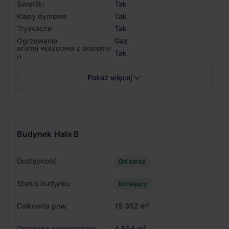
Świetliki
Tak
Klapy dymowe
Tak
Tryskacze
Tak
Ogrzewanie
Gaz
Brama wjazdowa z poziomu
Tak
0
Pokaż więcej
Budynek
Hala B
Dostępność
Od zaraz
Status budynku
Istniejący
Całkowita pow.
15 352 m²
Dostępna powierzchnia
4 554 m²