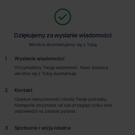
Zapytaj o szczegóły
Jesteśmy tu, żeby Ci pomóc. Niezależnie od tego, na jakim etapie
szukania magazynu jesteś, odpowiemy na Twoje pytania i
Powrót
Dziękujemy za wysłanie wiadomości
Dziękujemy za wysłanie wiadomości
pomożemy Ci wybrać najlepszą ofertę. Napisz do nas!
Zadzwoń
1
/1
Wkrótce skontaktujemy się z Tobą
Wkrótce skontaktujemy się z Tobą
Pokaż numer telefonu
Wysłanie wiadomości
Wysłanie wiadomości
Otrzymaliśmy Twoją wiadomość. Nasz doradca
Otrzymaliśmy Twoją wiadomość. Nasz doradca
wkrótce się z Tobą skontaktuje.
wkrótce się z Tobą skontaktuje.
Imię i nazwisko
Kontakt
Kontakt
Opiekun nieruchomości zbada Twoje potrzeby.
Opiekun nieruchomości zbada Twoje potrzeby.
Nazwa firmy
Następnie otrzymasz od nas przegląd rynku oraz
Następnie otrzymasz od nas przegląd rynku oraz
odpowiedzi na zadane pytania.
odpowiedzi na zadane pytania.
Spotkanie i wizja lokalna
Spotkanie i wizja lokalna
Email służbowy
Magazyn Accolade Funds Park