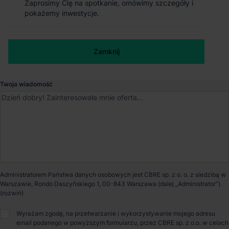
Zaprosimy Cię na spotkanie, omówimy szczegóły i
Zaprosimy Cię na spotkanie, omówimy szczegóły i
Magazyn 7R Park Gliwice I
pokażemy inwestycje.
pokażemy inwestycje.
Gliwice
, Śląskie
Numer telefonu służbowy
Zamknij
Zamknij
Dostępna powierzchnia
4 000 m²
Twoja wiadomość
Powierzchnia parku
40 000 m²
Dostępność
Od zaraz
Certyfikat
BREEAM
Administratorem Państwa danych osobowych jest CBRE sp. z o. o. z siedzibą w
Warszawie, Rondo Daszyńskiego 1, 00-843 Warszawa (dalej „Administrator”).
Opiekun nieruchomości
Wyrażam zgodę, na przetwarzanie i wykorzystywanie mojego adresu
email podanego w powyższym formularzu, przez CBRE sp. z o.o. w celach