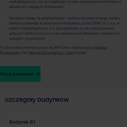
Piotr Pazdan
marketingowych, a w szczególności w celu otrzymywania informacji o
aktualnych usługach i promocjach.
Wyrażam zgodę, na przetwarzanie i wykorzystywanie mojego numeru
O parku
telefonu podanego w powyższym formularzu, przez CBRE sp. z o.o. w
celach marketingowych, a w szczególności w celu nawiązywania
połączeń telefonicznych, w celu przekazania informacji o aktualnych
7R Park Gliwice I to nowoczesna inwestycja na Górnym Śląsku
usługach i promocjach.
o łącznej powierzchni 40 000 m kw. Obiekt został wyposazony
Ta strona jest chroniona przez reCAPTCHA i obowiązują ją
Politykę
w świetliki dachowe 2%, doświetlenie światłem dziennym w
Prywatności
oraz
Warunki Korzystania z Usług
Google.
strefie przydokowej 8%, Odporność ogniową powyżej 4000
MJ/ m kw. Park magazynowo - przemysłowy zapewnia
temperaturę min. +15 wewnątrz magazynu przy -20 stopniach
na zewnątrz. Minimalny moduł to dla tej lokalizacji 4 000 m kw.
Wyślij wiadomość
Powierzchnia jest dostępna 10 miesięcy od podpisania umowy
najmu.
Szczegóły budynków
Budynek
B1