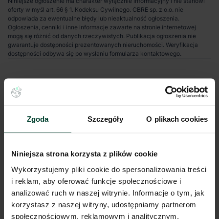
Niniejsze ogłoszenie ma charakter wyłącznie informacyjny i nie stanowi
oferty w myśl art. 66 § 1. Kodeksu Cywilnego. CBRE sp. z o.o. nie
odpowiada za ewentualne błędy lub nieaktualność ogłoszenia.
Ogłoszenia, cenniki i inne informacje zawarte na stronie internetowej
mogą się różnić od danych rzeczywistych. Publikacja ogłoszenia nie
gwarantuje dostępności prezentowanych nieruchomości. Weryfikacja
dostępności odbywa się po wysłaniu formularza kontaktowego.
Zgoda
Szczegóły
O plikach cookies
Niniejsza strona korzysta z plików cookie
Wykorzystujemy pliki cookie do spersonalizowania treści
i reklam, aby oferować funkcje społecznościowe i
analizować ruch w naszej witrynie. Informacje o tym, jak
korzystasz z naszej witryny, udostępniamy partnerom
społecznościowym, reklamowym i analitycznym.