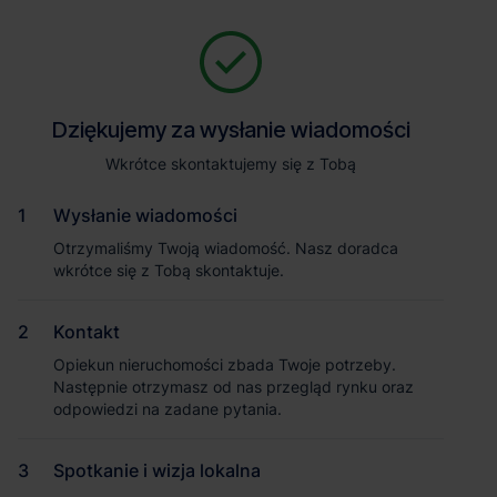
Zapytaj o szczegóły
Jesteśmy tu, żeby Ci pomóc. Niezależnie od tego, na jakim etapie
szukania magazynu jesteś, odpowiemy na Twoje pytania i
Powrót
Dziękujemy za wysłanie wiadomości
Dziękujemy za wysłanie wiadomości
pomożemy Ci wybrać najlepszą ofertę. Napisz do nas!
Zadzwoń
1
/2
Wkrótce skontaktujemy się z Tobą
Wkrótce skontaktujemy się z Tobą
Pokaż numer telefonu
Wysłanie wiadomości
Wysłanie wiadomości
Otrzymaliśmy Twoją wiadomość. Nasz doradca
Otrzymaliśmy Twoją wiadomość. Nasz doradca
wkrótce się z Tobą skontaktuje.
wkrótce się z Tobą skontaktuje.
Imię i nazwisko
Kontakt
Kontakt
Opiekun nieruchomości zbada Twoje potrzeby.
Opiekun nieruchomości zbada Twoje potrzeby.
Nazwa firmy
Następnie otrzymasz od nas przegląd rynku oraz
Następnie otrzymasz od nas przegląd rynku oraz
odpowiedzi na zadane pytania.
odpowiedzi na zadane pytania.
Spotkanie i wizja lokalna
Spotkanie i wizja lokalna
Email służbowy