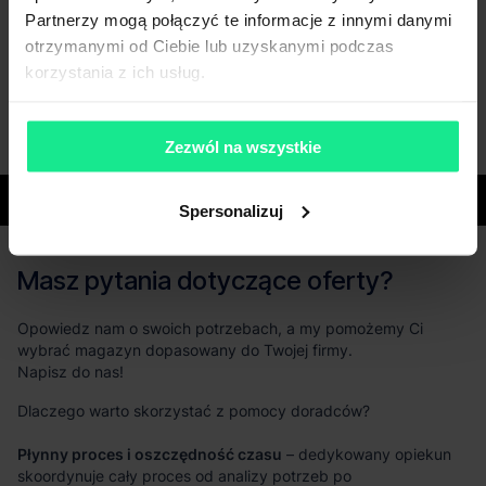
Partnerzy mogą połączyć te informacje z innymi danymi
otrzymanymi od Ciebie lub uzyskanymi podczas
korzystania z ich usług.
Zezwól na wszystkie
Województwa
Spersonalizuj
Masz pytania dotyczące oferty?
Opowiedz nam o swoich potrzebach, a my pomożemy Ci
wybrać magazyn dopasowany do Twojej firmy.
Napisz do nas!
Dlaczego warto skorzystać z pomocy doradców?
Płynny proces i oszczędność czasu
– dedykowany opiekun
skoordynuje cały proces od analizy potrzeb po