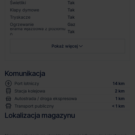
Świetliki
Tak
Klapy dymowe
Tak
Tryskacze
Tak
Ogrzewanie
Gaz
Brama wjazdowa z poziomu
Tak
0
Pokaż więcej
Komunikacja
Port lotniczy
14 km
Stacja kolejowa
2 km
Autostrada / droga ekspresowa
1 km
Transport publiczny
< 1 km
Lokalizacja magazynu