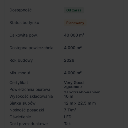
Dostępność
Od zaraz
Status budynku
Planowany
Całkowita pow.
40 000 m²
Dostępna powierzchnia
4 000 m²
Rok budowy
2026
Min. moduł
4 000 m²
Certyfikat
Very Good
zgodnie z
Powierzchnia biurowa
zapotrzebowaniem
Wysokość składowania
10 m
Siatka słupów
12 m x 22.5 m m
Nośność posadzki
7 T/m²
Oświetlenie
LED
Doki przeładunkowe
Tak