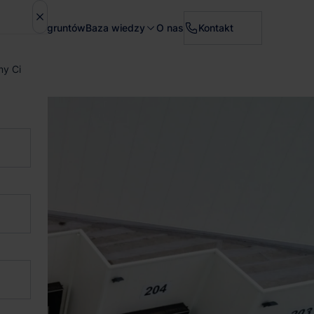
Sprzedaż gruntów
Baza wiedzy
O nas
Kontakt
my Ci