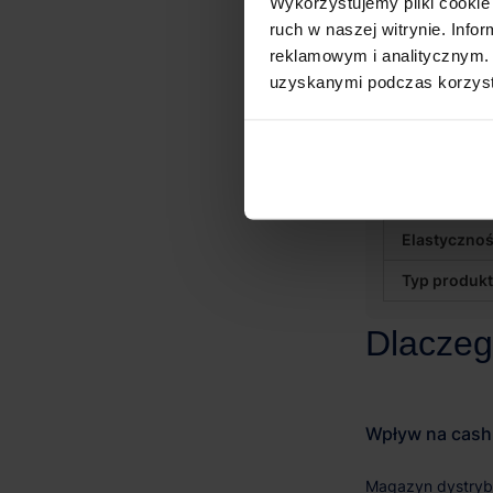
Wykorzystujemy pliki cookie 
ruch w naszej witrynie. Inf
Lokalizacja
reklamowym i analitycznym. 
Efektywnoś
uzyskanymi podczas korzysta
Technologi
Koszty oper
Pracochłon
Elastyczno
Typ produk