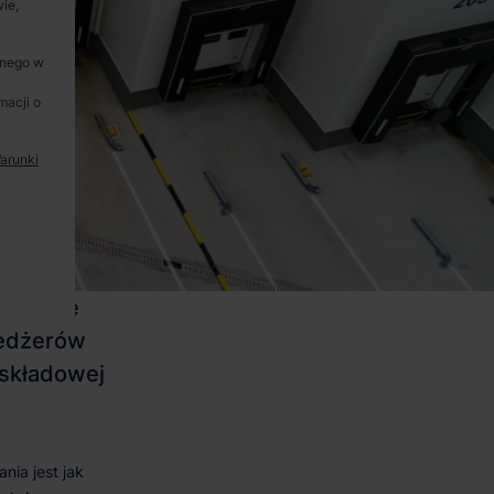
ie,
anego w
macji o
arunki