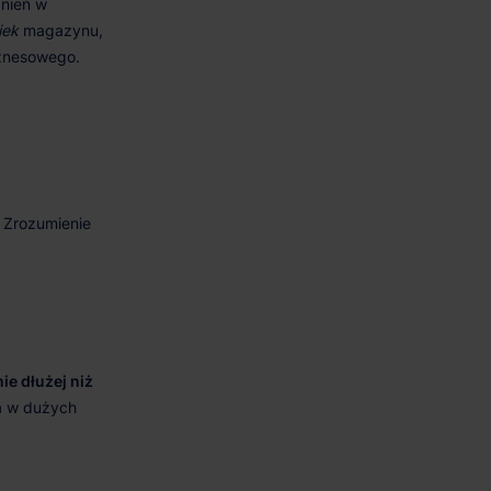
iek
nie dłużej niż