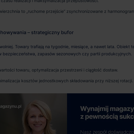
czasu realizacji i maksymalizacja przepustowości.
ierzchnia to „ruchome przejście” zsynchronizowane z harmonogra
rtości towaru, optymalizacja przestrzeni i ciągłość dostaw.
imalizacja kosztów jednostkowych składowania przy niższej rotacji.