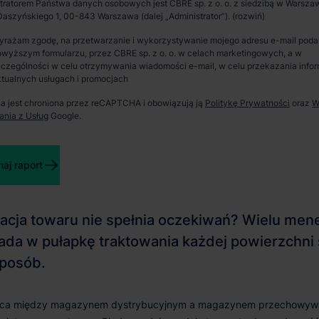
tratorem Państwa danych osobowych jest CBRE sp. z o. o. z siedzibą w Warszaw
aszyńskiego 1, 00-843 Warszawa (dalej „Administrator”).
magazynem
Spotkanie i wizja lokalna
yrażam zgodę, na przetwarzanie i wykorzystywanie mojego adresu e-mail pod
tosowane do
wyższym formularzu, przez CBRE sp. z o. o. w celach marketingowych, a w
Zaprosimy Cię na spotkanie, omówimy szczegóły i
czególności w celu otrzymywania wiadomości e-mail, w celu przekazania infor
pokażemy inwestycje.
tualnych usługach i promocjach
na jest chroniona przez reCAPTCHA i obowiązują ją
Politykę Prywatności
oraz
W
ania z Usług
Google.
Zamknij
aj raport