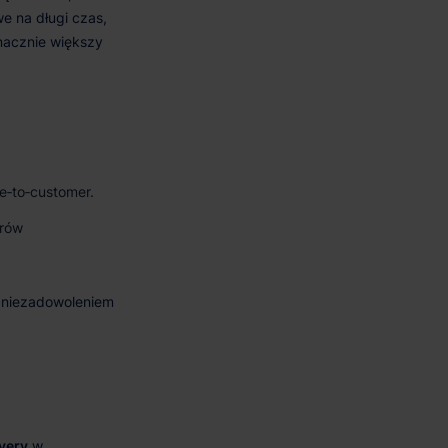
‑to‑customer.
orów
very