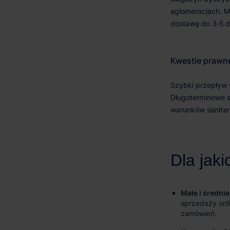
Małe i średnie
sprzedaży onli
zamówień.