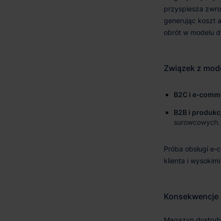
B2C i e‑comm
B2B i produkc
surowcowych.