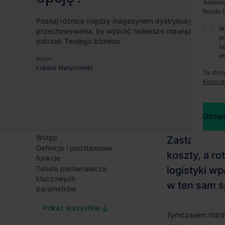
Adminis
Rondo D
Poznaj różnice między magazynem dystrybucyjnym a 
W
przechowywania, by wybrać najlepsze rozwiązanie dos
po
potrzeb Twojego biznesu.
sz
ak
Autor:
Łukasz Marynowski
Ta stro
Korzyst
Otrzym
Wstęp
Definicje i podstawowe
funkcje
Tabela porównawcza
kluczowych
parametrów
Pokaż wszystkie