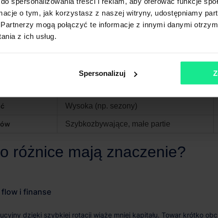
do spersonalizowania treści i reklam, aby oferować funkcje sp
ormacje o tym, jak korzystasz z naszej witryny, udostępniamy p
Blisko odbiorców, węzły transportowe
Partnerzy mogą połączyć te informacje z innymi danymi otrzym
ć powierzchni
Mniejsza, kluczowe ciągi komunikacyjne
nia z ich usług.
e
WMS, automatyzacja, sortownie, RFID
acyjne
Wyższe na jednostkę, niższe całkowicie
Spersonalizuj
Z
ność
Wysoka, zależna od przepływu
ść
Wysoka (np. sezony)
tów
Szybkozbywające, małe partie