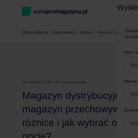
Wyśle
Zostaw
Strona Główna
Baza wiedzy
Artykuł
Magazyn dystrybucyjny
na pod
Imię i 
Nazwa 
15 kwietnia 2026
10 minut czytania
Magazyn dystrybucyjny a
magazyn przechowywania
Email 
różnice i jak wybrać odpo
opcję?