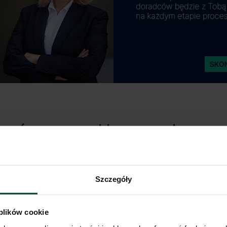
MAGAZYN DYSTRYBUCYJNY
Szczegóły
TRZYMYWANIA
24‑72 GODZINY
 plików cookie
pasów
Wysoka (FIFO, LIFO, FEFO)