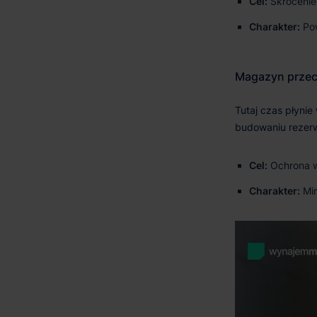
Cel:
Skrócenie 
Charakter:
Pow
Cel:
Ochrona wa
Charakter:
Min