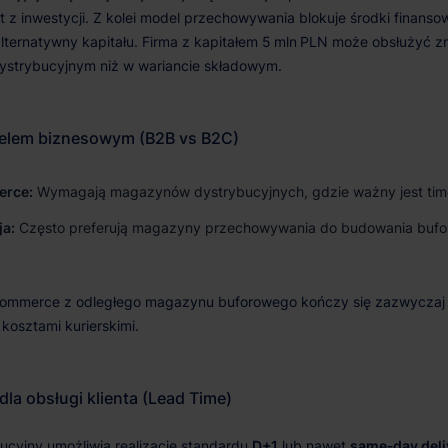
erce:
Wymagają magazynów dystrybucyjnych, gdzie ważny jest time
ja:
Często preferują magazyny przechowywania do budowania buf
D+1
same‑day deli