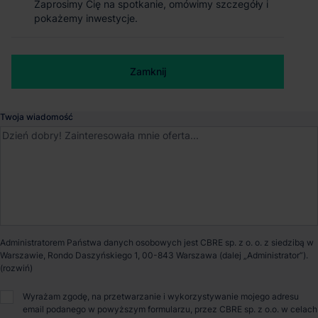
Zaprosimy Cię na spotkanie, omówimy szczegóły i
Zaprosimy Cię na spotkanie, omówimy szczegóły i
pokażemy inwestycje.
pokażemy inwestycje.
Grunt przemysłowo-magazynowy w
Numer telefonu służbowy
Zabrzu
Zamknij
Zamknij
Macieja Wilczka, Zabrze, Śląskie
Twoja wiadomość
Cena
od €4 987 395.4
Powierzchnia gruntu
71 486m²
Stan planistyczny
Miejscowy Plan
Zagospodarowania
Administratorem Państwa danych osobowych jest CBRE sp. z o. o. z siedzibą w
Przestrzennego (MPZP)
Warszawie, Rondo Daszyńskiego 1, 00-843 Warszawa (dalej „Administrator”).
Przeznaczenie terenu
przemysłowy
Wyrażam zgodę, na przetwarzanie i wykorzystywanie mojego adresu
email podanego w powyższym formularzu, przez CBRE sp. z o.o. w celach