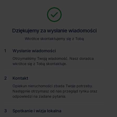
Zapytaj o szczegóły
Jesteśmy tu, żeby Ci pomóc. Niezależnie od tego, na jakim etapie
szukania obiektu jesteś, odpowiemy na Twoje pytania i pomożemy
Powrót
Dziękujemy za wysłanie wiadomości
Dziękujemy za wysłanie wiadomości
Ci wybrać najlepszą ofertę. Napisz do nas!
Zadzwoń
1
/5
Wkrótce skontaktujemy się z Tobą
Wkrótce skontaktujemy się z Tobą
Pokaż numer telefonu
Wysłanie wiadomości
Wysłanie wiadomości
Otrzymaliśmy Twoją wiadomość. Nasz doradca
Otrzymaliśmy Twoją wiadomość. Nasz doradca
wkrótce się z Tobą skontaktuje.
wkrótce się z Tobą skontaktuje.
Imię i nazwisko
Kontakt
Kontakt
Opiekun nieruchomości zbada Twoje potrzeby.
Opiekun nieruchomości zbada Twoje potrzeby.
Nazwa firmy
Następnie otrzymasz od nas przegląd rynku oraz
Następnie otrzymasz od nas przegląd rynku oraz
odpowiedzi na zadane pytania.
odpowiedzi na zadane pytania.
Spotkanie i wizja lokalna
Spotkanie i wizja lokalna
Email służbowy