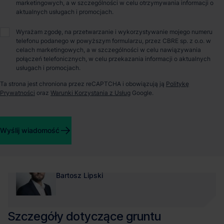
marketingowych, a w szczególności w celu otrzymywania informacji o
Maksymalna powierzchnia
70%
aktualnych usługach i promocjach.
zabudowy
Wyrażam zgodę, na przetwarzanie i wykorzystywanie mojego numeru
telefonu podanego w powyższym formularzu, przez CBRE sp. z o.o. w
Maksymalna wysokość
40
celach marketingowych, a w szczególności w celu nawiązywania
zabudowy
połączeń telefonicznych, w celu przekazania informacji o aktualnych
usługach i promocjach.
Minimalna powierzchnia
15%
Ta strona jest chroniona przez reCAPTCHA i obowiązują ją
Politykę
biologicznie czynna
Prywatności
oraz
Warunki Korzystania z Usług
Google.
Wyślij wiadomość
Opiekun nieruchomości
Bartosz Lipski
Szczegóły dotyczące gruntu