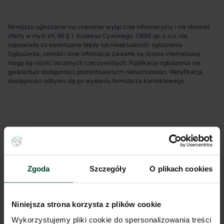
Niniejsze ogłoszenie ma charakter wyłącznie informacyjny i nie stanowi
oferty w myśl art. 66 § 1. Kodeksu Cywilnego. CBRE sp. z o.o. nie
odpowiada za ewentualne błędy lub nieaktualność ogłoszenia.
Ogłoszenia, cenniki i inne informacje zawarte na stronie internetowej
mogą się różnić od danych rzeczywistych. Publikacja ogłoszenia nie
gwarantuje dostępności prezentowanych nieruchomości. Weryfikacja
dostępności odbywa się po wysłaniu formularza kontaktowego.
Zgoda
Szczegóły
O plikach cookies
Niniejsza strona korzysta z plików cookie
Wykorzystujemy pliki cookie do spersonalizowania treści