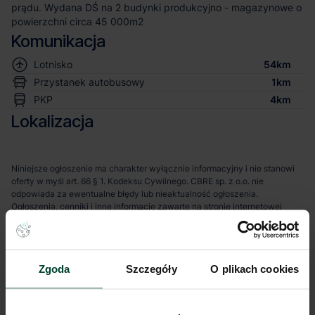
prądu. Wydana DŚ na 2 budynki produkcyjno - magazynowe o
powierzchni circa 45 000m2
Komunikacja
Lotnisko
54km
Przystanek autobusowy
1km
PKP
4km
Lokalizacja
Niniejsze ogłoszenie ma charakter wyłącznie informacyjny i nie stanowi
oferty w myśl art. 66 § 1. Kodeksu Cywilnego. CBRE sp. z o.o. nie
odpowiada za ewentualne błędy lub nieaktualność ogłoszenia.
Ogłoszenia, cenniki i inne informacje zawarte na stronie internetowej
mogą się różnić od danych rzeczywistych. Publikacja ogłoszenia nie
gwarantuje dostępności prezentowanych nieruchomości. Weryfikacja
dostępności odbywa się po wysłaniu formularza kontaktowego.
Zgoda
Szczegóły
O plikach cookies
Potrzebujesz naszego wsparcia?