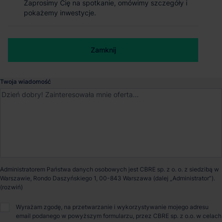
Grunt produkcyjno usługowy w
Zaprosimy Cię na spotkanie, omówimy szczegóły i
Zaprosimy Cię na spotkanie, omówimy szczegóły i
pokażemy inwestycje.
pokażemy inwestycje.
Radzyminie
Numer telefonu służbowy
Polskiej organizacji wojskowej, Radzymin, Mazowieckie
Zamknij
Zamknij
Cena
zapytaj o cenę
Twoja wiadomość
Powierzchnia gruntu
100 634m²
Stan planistyczny
Miejscowy Plan
Zagospodarowania
Przestrzennego (MPZP)
Administratorem Państwa danych osobowych jest CBRE sp. z o. o. z siedzibą w
Przeznaczenie terenu
produkcyjny
Warszawie, Rondo Daszyńskiego 1, 00-843 Warszawa (dalej „Administrator”).
Maksymalna powierzchnia
60%
zabudowy
Wyrażam zgodę, na przetwarzanie i wykorzystywanie mojego adresu
email podanego w powyższym formularzu, przez CBRE sp. z o.o. w celach