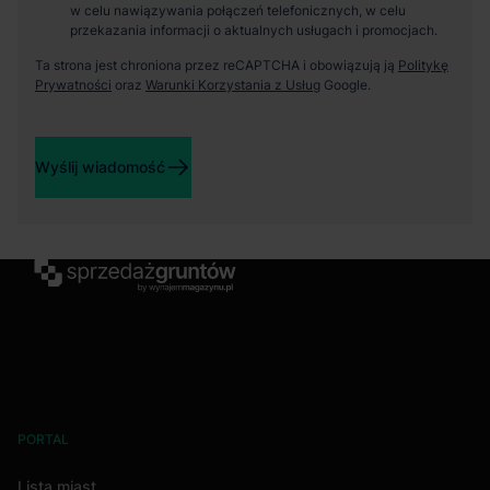
w celu nawiązywania połączeń telefonicznych, w celu
przekazania informacji o aktualnych usługach i promocjach.
Ta strona jest chroniona przez reCAPTCHA i obowiązują ją
Politykę
Prywatności
oraz
Warunki Korzystania z Usług
Google.
Wyślij wiadomość
PORTAL
Lista miast