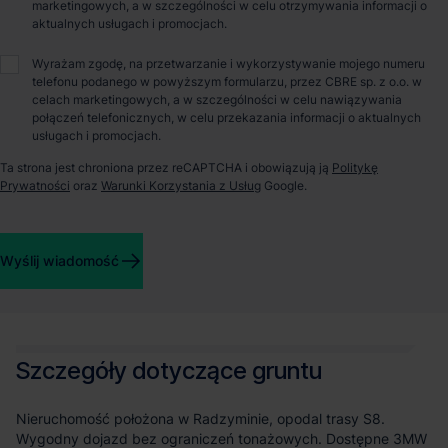
marketingowych, a w szczególności w celu otrzymywania informacji o
Maksymalna wysokość
16
aktualnych usługach i promocjach.
zabudowy
Wyrażam zgodę, na przetwarzanie i wykorzystywanie mojego numeru
telefonu podanego w powyższym formularzu, przez CBRE sp. z o.o. w
Minimalna powierzchnia
20%
celach marketingowych, a w szczególności w celu nawiązywania
biologicznie czynna
połączeń telefonicznych, w celu przekazania informacji o aktualnych
usługach i promocjach.
Ta strona jest chroniona przez reCAPTCHA i obowiązują ją
Politykę
Prywatności
oraz
Warunki Korzystania z Usług
Google.
Opiekun nieruchomości
Wyślij wiadomość
Bartosz Lipski
Szczegóły dotyczące gruntu
Nieruchomość położona w Radzyminie, opodal trasy S8.
Wygodny dojazd bez ograniczeń tonażowych. Dostępne 3MW