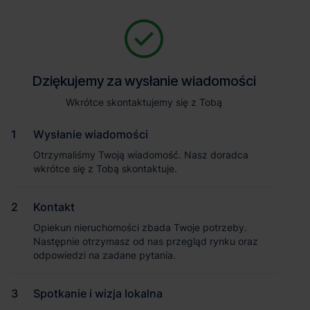
Zapytaj o szczegóły
Jesteśmy tu, żeby Ci pomóc. Niezależnie od tego, na jakim etapie
szukania obiektu jesteś, odpowiemy na Twoje pytania i pomożemy
Powrót
Dziękujemy za wysłanie wiadomości
Dziękujemy za wysłanie wiadomości
Ci wybrać najlepszą ofertę. Napisz do nas!
Zadzwoń
1
/1
Wkrótce skontaktujemy się z Tobą
Wkrótce skontaktujemy się z Tobą
Pokaż numer telefonu
Wysłanie wiadomości
Wysłanie wiadomości
Otrzymaliśmy Twoją wiadomość. Nasz doradca
Otrzymaliśmy Twoją wiadomość. Nasz doradca
wkrótce się z Tobą skontaktuje.
wkrótce się z Tobą skontaktuje.
Imię i nazwisko
Kontakt
Kontakt
Opiekun nieruchomości zbada Twoje potrzeby.
Opiekun nieruchomości zbada Twoje potrzeby.
Nazwa firmy
Następnie otrzymasz od nas przegląd rynku oraz
Następnie otrzymasz od nas przegląd rynku oraz
odpowiedzi na zadane pytania.
odpowiedzi na zadane pytania.
Spotkanie i wizja lokalna
Spotkanie i wizja lokalna
Email służbowy