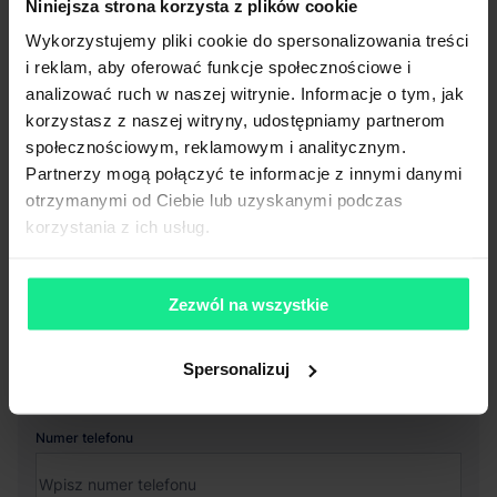
Niezależnie od tego, na jakim etapie szukania magazynu
Niniejsza strona korzysta z plików cookie
jesteś, odpowiemy na Twoje pytania i pomożemy Ci wybrać
Wykorzystujemy pliki cookie do spersonalizowania treści
najlepszą ofertę. Napisz do nas!
i reklam, aby oferować funkcje społecznościowe i
analizować ruch w naszej witrynie. Informacje o tym, jak
korzystasz z naszej witryny, udostępniamy partnerom
Imię i nazwisko
społecznościowym, reklamowym i analitycznym.
Partnerzy mogą połączyć te informacje z innymi danymi
otrzymanymi od Ciebie lub uzyskanymi podczas
korzystania z ich usług.
Nazwa firmy
Zezwól na wszystkie
Email służbowy
Spersonalizuj
Numer telefonu