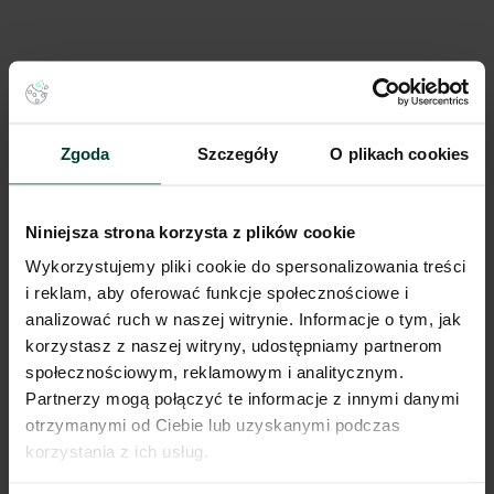
Zgoda
Szczegóły
O plikach cookies
Niniejsza strona korzysta z plików cookie
Wykorzystujemy pliki cookie do spersonalizowania treści
i reklam, aby oferować funkcje społecznościowe i
analizować ruch w naszej witrynie. Informacje o tym, jak
Zobacz wszystkie
korzystasz z naszej witryny, udostępniamy partnerom
społecznościowym, reklamowym i analitycznym.
Partnerzy mogą połączyć te informacje z innymi danymi
Potrzebujesz naszego wsparcia?
otrzymanymi od Ciebie lub uzyskanymi podczas
korzystania z ich usług.
Niezależnie od tego, na jakim etapie szukania magazynu
jesteś, odpowiemy na Twoje pytania i pomożemy Ci wybrać