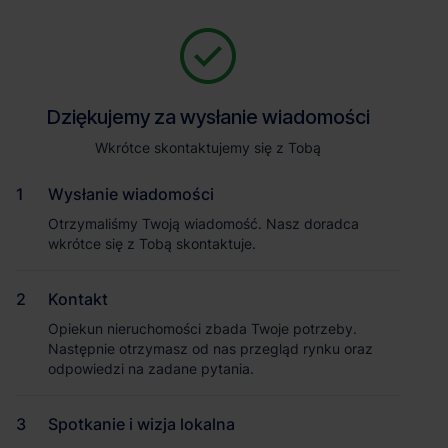
Zapytaj o szczegóły
Jesteśmy tu, żeby Ci pomóc. Niezależnie od tego, na jakim etapie
szukania obiektu jesteś, odpowiemy na Twoje pytania i pomożemy
Powrót
Dziękujemy za wysłanie wiadomości
Dziękujemy za wysłanie wiadomości
Ci wybrać najlepszą ofertę. Napisz do nas!
Zadzwoń
1
/2
Wkrótce skontaktujemy się z Tobą
Wkrótce skontaktujemy się z Tobą
Pokaż numer telefonu
Wysłanie wiadomości
Wysłanie wiadomości
Otrzymaliśmy Twoją wiadomość. Nasz doradca
Otrzymaliśmy Twoją wiadomość. Nasz doradca
wkrótce się z Tobą skontaktuje.
wkrótce się z Tobą skontaktuje.
Imię i nazwisko
Kontakt
Kontakt
Opiekun nieruchomości zbada Twoje potrzeby.
Opiekun nieruchomości zbada Twoje potrzeby.
Nazwa firmy
Następnie otrzymasz od nas przegląd rynku oraz
Następnie otrzymasz od nas przegląd rynku oraz
odpowiedzi na zadane pytania.
odpowiedzi na zadane pytania.
Spotkanie i wizja lokalna
Spotkanie i wizja lokalna
Email służbowy