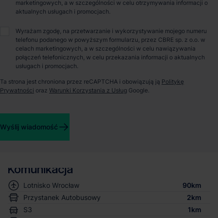
marketingowych, a w szczególności w celu otrzymywania informacji o
zabudowy
aktualnych usługach i promocjach.
Wyrażam zgodę, na przetwarzanie i wykorzystywanie mojego numeru
Minimalna powierzchnia
5%
telefonu podanego w powyższym formularzu, przez CBRE sp. z o.o. w
biologicznie czynna
celach marketingowych, a w szczególności w celu nawiązywania
połączeń telefonicznych, w celu przekazania informacji o aktualnych
usługach i promocjach.
Ta strona jest chroniona przez reCAPTCHA i obowiązują ją
Politykę
Opiekun nieruchomości
Prywatności
oraz
Warunki Korzystania z Usług
Google.
Wyślij wiadomość
Bartosz Lipski
Komunikacja
Lotnisko Wrocław
90km
Przystanek Autobusowy
2km
S3
1km