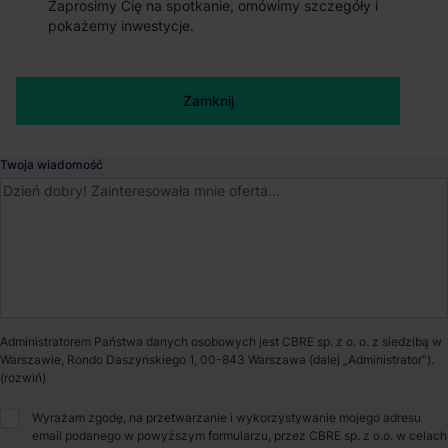
Zaprosimy Cię na spotkanie, omówimy szczegóły i
Zaprosimy Cię na spotkanie, omówimy szczegóły i
Grunt magazynowy w Legnicy
pokażemy inwestycje.
pokażemy inwestycje.
Legnicka, Legnica, Dolnośląskie
Numer telefonu służbowy
Zamknij
Zamknij
Cena
zapytaj o cenę
Twoja wiadomość
Powierzchnia gruntu
163 973m²
Stan planistyczny
Miejscowy Plan
Zagospodarowania
Przestrzennego (MPZP)
Przeznaczenie terenu
produkcyjny
Administratorem Państwa danych osobowych jest CBRE sp. z o. o. z siedzibą w
Warszawie, Rondo Daszyńskiego 1, 00-843 Warszawa (dalej „Administrator”).
Maksymalna powierzchnia
80%
zabudowy
Wyrażam zgodę, na przetwarzanie i wykorzystywanie mojego adresu
email podanego w powyższym formularzu, przez CBRE sp. z o.o. w celach
Maksymalna wysokość
49