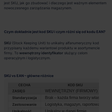
jest SKU, jak go zbudować i dlaczego jest ważnym elementem
nowoczesnego zarządzania magazynem.
Czym dokładnie jest kod SKU i czym różni się od kodu EAN?
SKU
(Stock Keeping Unit) to unikalny alfanumeryczny kod
przypisany każdemu wariantowi produktu w asortymencie
firmy. To
wewnętrzny identyfikator
służący celom
operacyjnym i logistycznym.
SKU vs EAN – główne różnice
CECHA
KOD SKU
ZASIĘG
WEWNĘTRZNY (FIRMOWY)
Standaryzacja
Brak – każda firma tworzy własny
Zastosowanie
Logistyka, magazyn, raportowanie
Unikalność
Unikalny w danej firmie