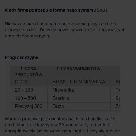
Kiedy firma potrzebuje formalnego systemu SKU?
Nie każda mała firma potrzebuje złożonego systemu od
pierwszego dnia. Decyzja powinna wynikać z rzeczywistych
potrzeb operacyjnych.
Progi decyzyjne
LICZBA
LICZBA WARIANTÓW
PRODUKTÓW
DO 20
BRAK LUB MINIMALNA
ARKUSZ
20 – 100
Niewielka
Prosty, 
100 – 500
Średnia
System 
Powyżej 500
Duża
Zautomat
Wartość progowa jest orientacyjna. Firma handlująca 15
produktami, ale każdym w 20 wariantach, potrzebuje
porządkowania już na wczesnym etapie. Liczy się przede