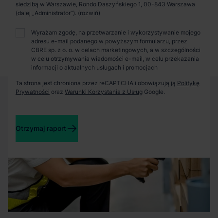
Zaprosimy Cię na spotkanie, omówimy szczegóły i
siedzibą w Warszawie, Rondo Daszyńskiego 1, 00-843 Warszawa
pokażemy inwestycje.
(dalej „Administrator”).
Wyrażam zgodę, na przetwarzanie i wykorzystywanie mojego
adresu e-mail podanego w powyższym formularzu, przez
Zamknij
CBRE sp. z o. o. w celach marketingowych, a w szczególności
w celu otrzymywania wiadomości e-mail, w celu przekazania
informacji o aktualnych usługach i promocjach
Ta strona jest chroniona przez reCAPTCHA i obowiązują ją
Politykę
Prywatności
oraz
Warunki Korzystania z Usług
Google.
Otrzymaj raport