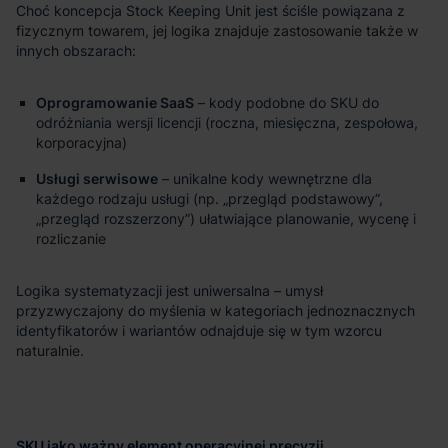
Choć koncepcja Stock Keeping Unit jest ściśle powiązana z
fizycznym towarem, jej logika znajduje zastosowanie także w
innych obszarach:
Oprogramowanie SaaS
– kody podobne do SKU do
odróżniania wersji licencji (roczna, miesięczna, zespołowa,
korporacyjna)
Usługi serwisowe
– unikalne kody wewnętrzne dla
każdego rodzaju usługi (np. „przegląd podstawowy”,
„przegląd rozszerzony”) ułatwiające planowanie, wycenę i
rozliczanie
Logika systematyzacji jest uniwersalna – umysł
przyzwyczajony do myślenia w kategoriach jednoznacznych
identyfikatorów i wariantów odnajduje się w tym wzorcu
naturalnie.
SKU jako ważny element operacyjnej precyzji