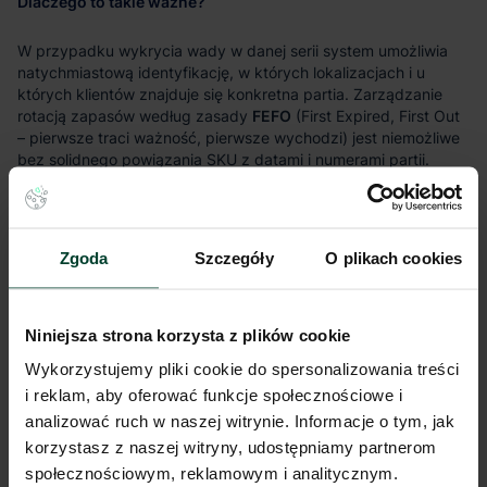
Dlaczego to takie ważne?
W przypadku wykrycia wady w danej serii system umożliwia
natychmiastową identyfikację, w których lokalizacjach i u
których klientów znajduje się konkretna partia. Zarządzanie
rotacją zapasów według zasady
FEFO
(First Expired, First Out
– pierwsze traci ważność, pierwsze wychodzi) jest niemożliwe
bez solidnego powiązania SKU z datami i numerami partii.
Zgoda
Szczegóły
O plikach cookies
SKU w logistyce zwrotów i procesie reklamacji
Efektywna obsługa zwrotów (logistyka odwrotna) opiera się na
prawidłowej identyfikacji produktu za pomocą SKU.
Niniejsza strona korzysta z plików cookie
Wykorzystujemy pliki cookie do spersonalizowania treści
i reklam, aby oferować funkcje społecznościowe i
Co daje SKU w zwrotach?
analizować ruch w naszej witrynie. Informacje o tym, jak
korzystasz z naszej witryny, udostępniamy partnerom
Szybkie przypisanie zwrotu do zamówienia po skanowaniu
społecznościowym, reklamowym i analitycznym.