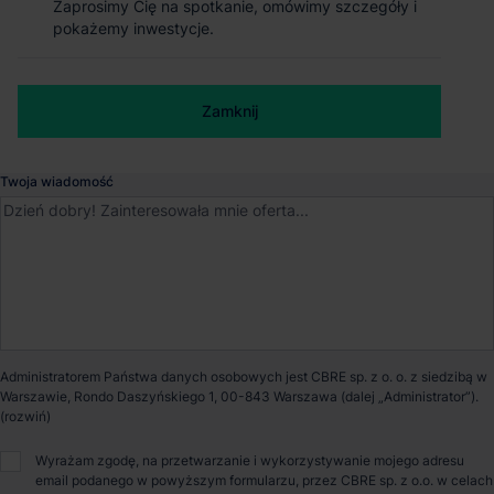
Zaprosimy Cię na spotkanie, omówimy szczegóły i
Zaprosimy Cię na spotkanie, omówimy szczegóły i
pokażemy inwestycje.
pokażemy inwestycje.
Legnica
, Dolnośląskie
Numer telefonu służbowy
Dostępna powierzchnia
48 361 m²
Zamknij
Zamknij
Powierzchnia parku
118 000 m²
Twoja wiadomość
Dostępność
Od zaraz
Certyfikat
BREEAM
Opiekun nieruchomości
Administratorem Państwa danych osobowych jest CBRE sp. z o. o. z siedzibą w
Warszawie, Rondo Daszyńskiego 1, 00-843 Warszawa (dalej „Administrator”).
Wyrażam zgodę, na przetwarzanie i wykorzystywanie mojego adresu
Marcin Janik
email podanego w powyższym formularzu, przez CBRE sp. z o.o. w celach