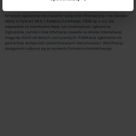
Niniejsze ogłoszenie ma charakter wyłącznie informacyjny i nie stanowi
oferty w myśl art. 66 § 1. Kodeksu Cywilnego. CBRE sp. z o.o. nie
odpowiada za ewentualne błędy lub nieaktualność ogłoszenia.
Ogłoszenia, cenniki i inne informacje zawarte na stronie internetowej
mogą się różnić od danych rzeczywistych. Publikacja ogłoszenia nie
gwarantuje dostępności prezentowanych nieruchomości. Weryfikacja
dostępności odbywa się po wysłaniu formularza kontaktowego.