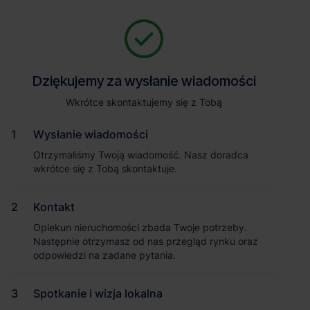
Zapytaj o szczegóły
Jesteśmy tu, żeby Ci pomóc. Niezależnie od tego, na jakim etapie
szukania magazynu jesteś, odpowiemy na Twoje pytania i
Powrót
Dziękujemy za wysłanie wiadomości
Dziękujemy za wysłanie wiadomości
pomożemy Ci wybrać najlepszą ofertę. Napisz do nas!
Zadzwoń
1
/1
Wkrótce skontaktujemy się z Tobą
Wkrótce skontaktujemy się z Tobą
Pokaż numer telefonu
Wysłanie wiadomości
Wysłanie wiadomości
Otrzymaliśmy Twoją wiadomość. Nasz doradca
Otrzymaliśmy Twoją wiadomość. Nasz doradca
wkrótce się z Tobą skontaktuje.
wkrótce się z Tobą skontaktuje.
Imię i nazwisko
Kontakt
Kontakt
Opiekun nieruchomości zbada Twoje potrzeby.
Opiekun nieruchomości zbada Twoje potrzeby.
Nazwa firmy
Następnie otrzymasz od nas przegląd rynku oraz
Następnie otrzymasz od nas przegląd rynku oraz
odpowiedzi na zadane pytania.
odpowiedzi na zadane pytania.
Spotkanie i wizja lokalna
Spotkanie i wizja lokalna
Email służbowy
Magazyn Accolade Funds Park Legnica