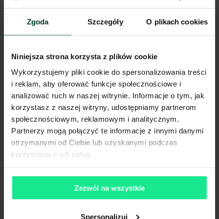
Oświetlenie
LED
Doki przeładunkowe
Tak
Zgoda
Szczegóły
O plikach cookies
Świetliki
Tak
Klapy dymowe
Tak
Tryskacze
Tak
Niniejsza strona korzysta z plików cookie
Ogrzewanie
Nagrzewnica gazowa
Brama wjazdowa z poziomu
Wykorzystujemy pliki cookie do spersonalizowania treści
Tak
0
i reklam, aby oferować funkcje społecznościowe i
analizować ruch w naszej witrynie. Informacje o tym, jak
Pokaż więcej
korzystasz z naszej witryny, udostępniamy partnerom
społecznościowym, reklamowym i analitycznym.
Partnerzy mogą połączyć te informacje z innymi danymi
Komunikacja
otrzymanymi od Ciebie lub uzyskanymi podczas
korzystania z ich usług.
Port lotniczy
65 km
Stacja kolejowa
4 km
Autostrada / droga ekspresowa
4 km
Zezwól na wszystkie
Transport publiczny
1 km
Lokalizacja magazynu
Spersonalizuj