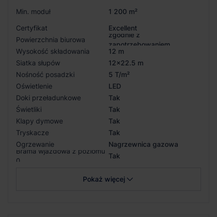
Min. moduł
1 200 m²
Certyfikat
Excellent
zgodnie z
Powierzchnia biurowa
zapotrzebowaniem
Wysokość składowania
12 m
Siatka słupów
12x22.5 m
Nośność posadzki
5 T/m²
Oświetlenie
LED
Doki przeładunkowe
Tak
Świetliki
Tak
Klapy dymowe
Tak
Tryskacze
Tak
Ogrzewanie
Nagrzewnica gazowa
Brama wjazdowa z poziomu
Tak
0
Pokaż więcej