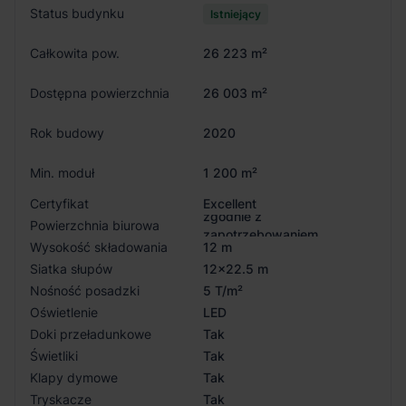
Status budynku
Istniejący
Całkowita pow.
26 223 m²
Dostępna powierzchnia
26 003 m²
Rok budowy
2020
Min. moduł
1 200 m²
Certyfikat
Excellent
zgodnie z
Powierzchnia biurowa
zapotrzebowaniem
Wysokość składowania
12 m
Siatka słupów
12x22.5 m
Nośność posadzki
5 T/m²
Oświetlenie
LED
Doki przeładunkowe
Tak
Świetliki
Tak
Klapy dymowe
Tak
Tryskacze
Tak