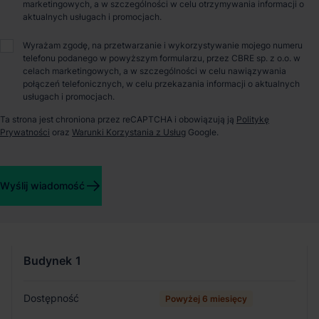
marketingowych, a w szczególności w celu otrzymywania informacji o
aktualnych usługach i promocjach.
O parku
Wyrażam zgodę, na przetwarzanie i wykorzystywanie mojego numeru
telefonu podanego w powyższym formularzu, przez CBRE sp. z o.o. w
celach marketingowych, a w szczególności w celu nawiązywania
Inwestycja w Legnicy w okolicy dawnego lotniska. Park
połączeń telefonicznych, w celu przekazania informacji o aktualnych
zakłada realizację 3 hal magazynowych o łącznej powierzchni
usługach i promocjach.
ponad 118 000 m2. Magazyn może zostać elastycznie
Ta strona jest chroniona przez reCAPTCHA i obowiązują ją
Politykę
dostosowany do potrzeb najemcy pod kątem powierzchni
Prywatności
oraz
Warunki Korzystania z Usług
Google.
pomieszczeń produkcyjnych, magazynowych i socjalno-
biurowych. Park jest zlokalizowany bezpośrednio przy drodze
krajowej nr 3, w niedalekiej odległości od autostrady A4.
Wyślij wiadomość
Szczegóły budynków
Budynek
1
Dostępność
Powyżej 6 miesięcy