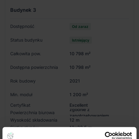
Budynek
3
Dostępność
Od zaraz
Status budynku
Istniejący
Całkowita pow.
10 798 m²
Dostępna powierzchnia
10 798 m²
Rok budowy
2021
Min. moduł
1 200 m²
Certyfikat
Excellent
zgodnie z
Powierzchnia biurowa
zapotrzebowaniem
Wysokość składowania
12 m
Siatka słupów
12x22.5 m
Nośność posadzki
5 T/m²