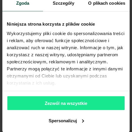
Zgoda
Szczegóły
O plikach cookies
Negocjacje z zyskiem
– dzięki znajomości rynku i analizie
ryzyka uzyskujemy dla Ciebie najkorzystniejsze warunki i
bezpieczną umowę.
Wsparcie techniczne i aranżacyjne
– precyzyjnie definiujemy
Niniejsza strona korzysta z plików cookie
standard magazynu i pomagamy w jego bezproblemowym
Wykorzystujemy pliki cookie do spersonalizowania treści
przejęciu.
Transparentność bez ryzyka
– otrzymujesz jasne raporty
i reklam, aby oferować funkcje społecznościowe i
rynkowe i pełną informację o potencjalnych zagrożeniach.
analizować ruch w naszej witrynie. Informacje o tym, jak
Opieka poprocesowa
– nasze wsparcie nie kończy się na
korzystasz z naszej witryny, udostępniamy partnerom
umowie; jesteśmy do Twojej dyspozycji przez cały okres
społecznościowym, reklamowym i analitycznym.
najmu.
Partnerzy mogą połączyć te informacje z innymi danymi
otrzymanymi od Ciebie lub uzyskanymi podczas
Imię i nazwisko
korzystania z ich usług.
Zezwól na wszystkie
Nazwa firmy
Spersonalizuj