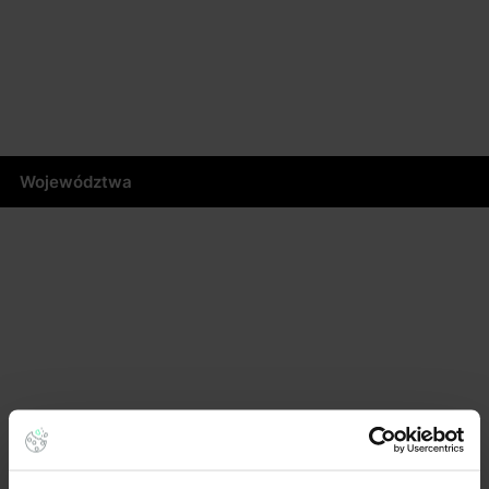
Województwa
Masz pytania dotyczące oferty?
Opowiedz nam o swoich potrzebach, a my pomożemy Ci
wybrać magazyn dopasowany do Twojej firmy.
Napisz do nas!
Dlaczego warto skorzystać z pomocy doradców?
Płynny proces i oszczędność czasu
– dedykowany opiekun
skoordynuje cały proces od analizy potrzeb po
przeprowadzkę.