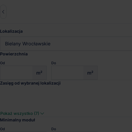
Lokalizacja
Zresetuj wszys
Bielany Wrocławskie
zas. 50km
Powierzchnia
Od
Do
Magazyny do wynajęcia Biela
m²
m²
Zasięg od wybranej lokalizacji
Sprawdź wyniki wyszukiwania
Pokaż wszystko (7)
Minimalny moduł
Od
Do