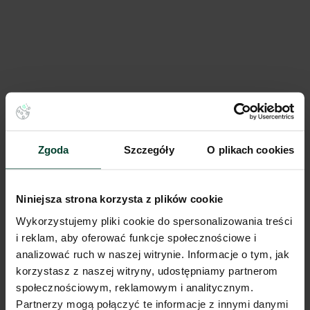
niestandardowych wymiarach?
Huby konsolidacyjne dla
dropshippingu – czy i kiedy model
bezmagazynowy wymaga wynajęcia
fizycznej przestrzeni?
Zgoda
Szczegóły
O plikach cookies
Niniejsza strona korzysta z plików cookie
Wykorzystujemy pliki cookie do spersonalizowania treści
Wynajem magazynu w Gorzowie
i reklam, aby oferować funkcje społecznościowe i
Wielkopolskim zamiast Poznania lub
Szczecina? Kiedy ta lokalizacja
analizować ruch w naszej witrynie. Informacje o tym, jak
naprawdę się opłaca
korzystasz z naszej witryny, udostępniamy partnerom
społecznościowym, reklamowym i analitycznym.
Partnerzy mogą połączyć te informacje z innymi danymi