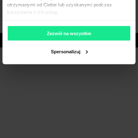
otrzymanymi od Ciebie lub uzyskanymi podczas
korzystania z ich usług.
Zobacz więcej
Zezwól na wszystkie
Województwa
Spersonalizuj
Masz pytania dotyczące oferty?
Opowiedz nam o swoich potrzebach, a my pomożemy Ci
wybrać magazyn dopasowany do Twojej firmy.
Napisz do nas!
Dlaczego warto skorzystać z pomocy doradców?
Płynny proces i oszczędność czasu
– dedykowany opiekun
skoordynuje cały proces od analizy potrzeb po
przeprowadzkę.
Negocjacje z zyskiem
– dzięki znajomości rynku i analizie
ryzyka uzyskujemy dla Ciebie najkorzystniejsze warunki i