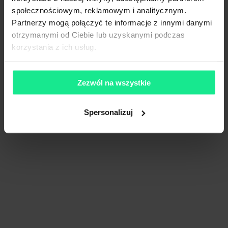
społecznościowym, reklamowym i analitycznym.
Partnerzy mogą połączyć te informacje z innymi danymi
otrzymanymi od Ciebie lub uzyskanymi podczas
korzystania z ich usług.
Zezwól na wszystkie
Spersonalizuj
Prime Logistics Wrocław
21 800 m²
Dostępna pow.
Wrocław, Dolnośląskie
Lokalizacja
Porównaj