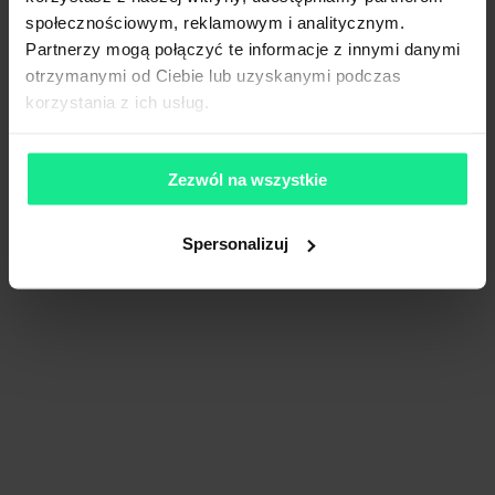
społecznościowym, reklamowym i analitycznym.
Partnerzy mogą połączyć te informacje z innymi danymi
otrzymanymi od Ciebie lub uzyskanymi podczas
korzystania z ich usług.
Zezwól na wszystkie
Spersonalizuj
Fortress Logistics Park Gdańsk
36 023 m²
Dostępna pow.
Gdańsk, Pomorskie
Lokalizacja
Porównaj