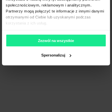
społecznościowym, reklamowym i analitycznym.
Partnerzy mogą połączyć te informacje z innymi danymi
otrzymanymi od Ciebie lub uzyskanymi podczas
korzystania z ich usług.
7R Park Szczecin South
0 m²
Dostępna pow.
Zezwól na wszystkie
Szczecin, Zachodnio-pomorskie
Lokalizacja
Spersonalizuj
Porównaj