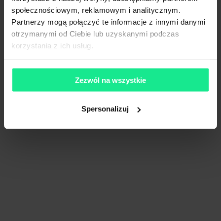
społecznościowym, reklamowym i analitycznym.
Partnerzy mogą połączyć te informacje z innymi danymi
otrzymanymi od Ciebie lub uzyskanymi podczas
korzystania z ich usług.
Zezwól na wszystkie
P3 Poznan II
Spersonalizuj
28 000 m²
Dostępna pow.
Gądki, Wielkopolskie
Lokalizacja
Porównaj