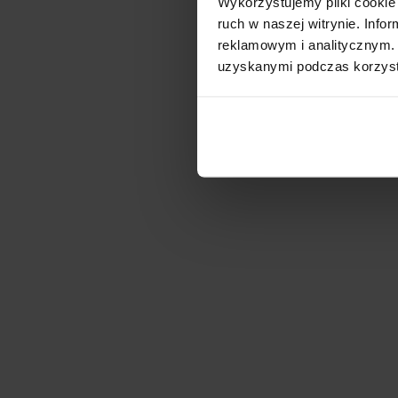
Wykorzystujemy pliki cookie 
ruch w naszej witrynie. Inf
reklamowym i analitycznym. 
PANATTONI PARK P
uzyskanymi podczas korzysta
Dostępna pow.
Lokalizacja
60 000 m²
Robakowo, Wiel
P3 Park Poznań III
Dostępna pow.
Lokalizacja
133 135 m²
Dachowa, Wielk