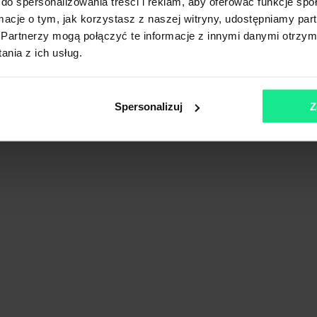
do spersonalizowania treści i reklam, aby oferować funkcje sp
ormacje o tym, jak korzystasz z naszej witryny, udostępniamy p
Partnerzy mogą połączyć te informacje z innymi danymi otrzym
OZNAŃ A2
nia z ich usług.
kopolskie
Spersonalizuj
Z
Pokaż na mapie
Porównaj
opolskie
Pokaż na mapie
Porównaj