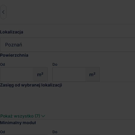
Lokalizacja
Zresetuj wszystko
Poznań
zas. 50km
Powierzchnia
Od
Do
Magazyny do wynajęcia Pozn
m²
m²
Zasięg od wybranej lokalizacji
Sprawdź wyniki wyszukiwania
Panattoni City Logist
Pokaż wszystko (7)
Dostępna pow.
Lokalizacja
Minimalny moduł
12 749 m²
Poznań, Wielkop
Od
Do