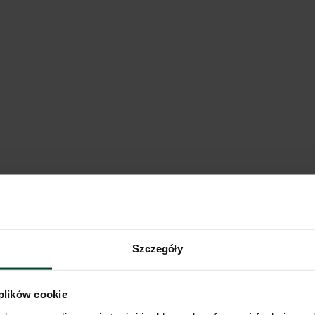
th I
opolskie
Pokaż na mapie
Porównaj
ań XIV
Szczegóły
opolskie
Pokaż na mapie
Porównaj
 plików cookie