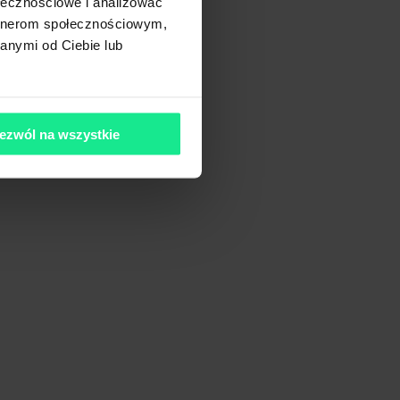
ołecznościowe i analizować
artnerom społecznościowym,
anymi od Ciebie lub
ezwól na wszystkie