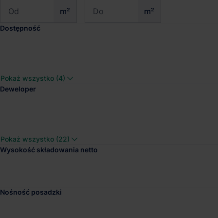
m²
m²
Dostępność
Hala Komorniki Gold
Pokaż wszystko (4)
Dostępna pow.
Lokalizacja
Deweloper
7 000 m²
Komorniki, Wielk
Pokaż wszystko (22)
Wysokość składowania netto
Panattoni Park Wrze
Dostępna pow.
Lokalizacja
Nośność posadzki
15 000 m²
Września, Wielk