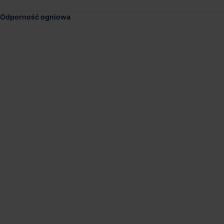
Odporność ogniowa
Logicor Poznań IV
Dostępna pow.
Lokalizacja
9 000 m²
Niepruszewo, Wi
VidaXL Wrzesnia Park
Dostępna pow.
Lokalizacja
19 500 m²
Września, Wielk