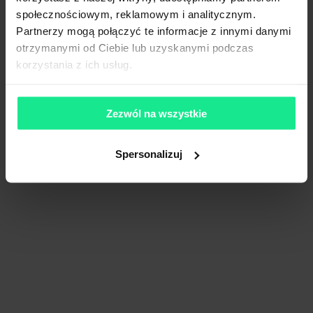
społecznościowym, reklamowym i analitycznym.
Partnerzy mogą połączyć te informacje z innymi danymi
otrzymanymi od Ciebie lub uzyskanymi podczas
korzystania z ich usług.
Zezwól na wszystkie
Waimea Logistic Park Września
Spersonalizuj
137 152 m²
Dostępna pow.
Września, Wielkopolskie
Lokalizacja
Porównaj