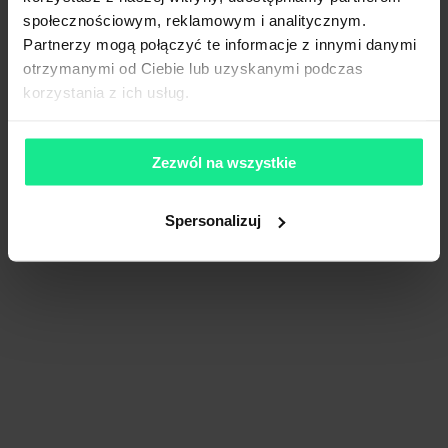
społecznościowym, reklamowym i analitycznym.
Partnerzy mogą połączyć te informacje z innymi danymi
otrzymanymi od Ciebie lub uzyskanymi podczas
korzystania z ich usług.
Zezwól na wszystkie
Spersonalizuj
MLP Poznań West II
2 160 m²
Dostępna pow.
Poznań, Wielkopolskie
Lokalizacja
Porównaj